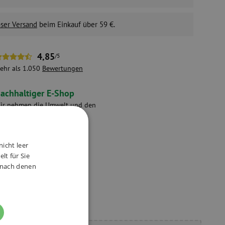
ser Versand
beim Einkauf über 59 €.
4,85
/5
ehr als 1.050
Bewertungen
achhaltiger E-Shop
ir nehmen die Umwelt und den
chutz der Mitarbeiter ernst.
nicht leer
lt für Sie
ve Produkte
, nach denen