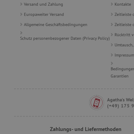
Versand und Zahlung
Kontakte
_sp_id.ab3e
Europaweiter Versand
Zeitleiste
featureFlagCheckoutExpe
Allgemeine Geschäftsbedingungen
Zeitleist
FPID
Rücktritt 
Schutz personenbezogener Daten (Privacy Policy)
Umtausch,
__cf_bm
Impressu
FPLC
Bedingungen
Garantien
Agatha's Wel
VISITOR_PRIVACY_METAD
(+49) 175 
Zahlungs- und Liefermethoden
lastVisitedProduct