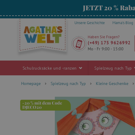
JETZT 20 % Raba
Unsere Geschichte
Mama's Blog
Haben Sie Fragen?
(+49) 175 9626992
Mo - Fr 9:00 - 15:00
Schulrucksäcke und -ranzen
Spielzeug nach Typ
Homepage
Spielzeug nach Typ
Kleine Geschenke
-20 % mit dem Code
DJECO20