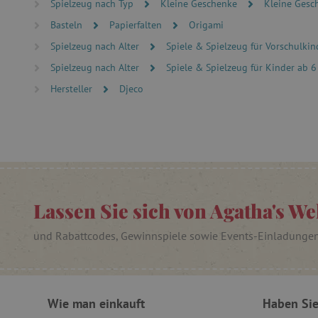
Spielzeug nach Typ
Kleine Geschenke
Kleine Gesc
cjConsent
Basteln
Papierfalten
Origami
FPAU
Spielzeug nach Alter
Spiele & Spielzeug für Vorschulkind
Spielzeug nach Alter
Spiele & Spielzeug für Kinder ab 6
Hersteller
Djeco
_lb
_lb_ccc
product_filter_remember
Lassen Sie sich von Agatha's We
_sp_ses.ab3e
CookieScriptConsent
und Rabattcodes, Gewinnspiele sowie Events-Einladunge
__cf_bm
Wie man einkauft
Haben Sie