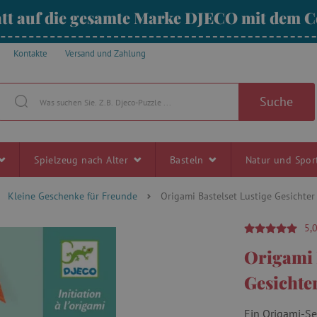
tt auf die gesamte Marke DJECO mit dem
Kontakte
Versand und Zahlung
Suche
Spielzeug nach Alter
Basteln
Natur und Spo
Kleine Geschenke für Freunde
Origami Bastelset Lustige Gesichter
5,
Origami 
Gesichte
Ein Origami-Se