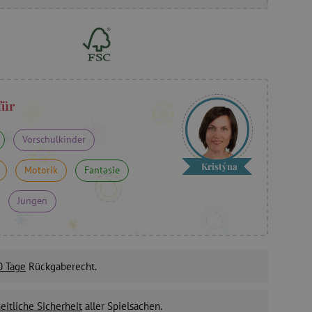
für
Vorschulkinder
Kristýna
Motorik
Fantasie
Jungen
0 Tage
Rückgaberecht.
itliche Sicherheit
aller Spielsachen.