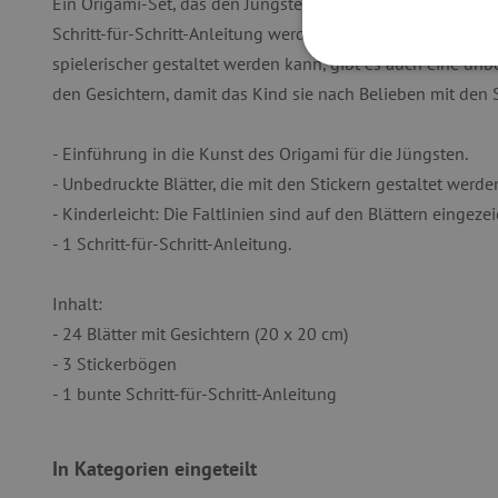
Ein Origami-Set, das den Jüngsten eine Einführung in diese
Schritt-für-Schritt-Anleitung werden einfache Falttechniken
spielerischer gestaltet werden kann, gibt es auch eine unbe
UNBEDINGT
den Gesichtern, damit das Kind sie nach Belieben mit den S
- Einführung in die Kunst des Origami für die Jüngsten.
- Unbedruckte Blätter, die mit den Stickern gestaltet werd
- Kinderleicht: Die Faltlinien sind auf den Blättern eingezei
Unbedingt erforderliche Co
Ohne die unbedingt erford
- 1 Schritt-für-Schritt-Anleitung.
Name
Inhalt:
featureFlagIdentifier
- 24 Blätter mit Gesichtern (20 x 20 cm)
PHPSESSID
- 3 Stickerbögen
__cf_bm
- 1 bunte Schritt-für-Schritt-Anleitung
In Kategorien eingeteilt
_pinterest_ct_ua