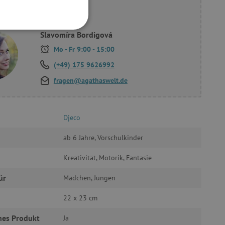
ie Fragen?
FUNKTIONALITÄT
Slavomíra Bordigová
Mo - Fr 9:00 - 15:00
(+49) 175 9626992
fragen@agathaswelt.de
g und die Kontoverwaltung.
Djeco
ab 6 Jahre, Vorschulkinder
žívaný k udržování
Kreativität, Motorik, Fantasie
et, um zwischen Menschen
ür
Mädchen, Jungen
es ist für die Website von
ber die Nutzung ihrer
22 x 23 cm
uf Pinterest Marketing
hes Produkt
Ja