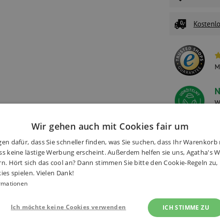
Kostenlo
M
N
W
S
Wir gehen auch mit Cookies fair um
en dafür, dass Sie schneller finden, was Sie suchen, dass Ihr Warenkorb 
s keine lästige Werbung erscheint. Außerdem helfen sie uns, Agatha's We
onen
(9×)
Zubehör
Alternati
rn. Hört sich das cool an? Dann stimmen Sie bitte den Cookie-Regeln zu
ies spielen. Vielen Dank!
rmationen
Ich möchte keine Cookies verwenden
ICH STIMME ZU