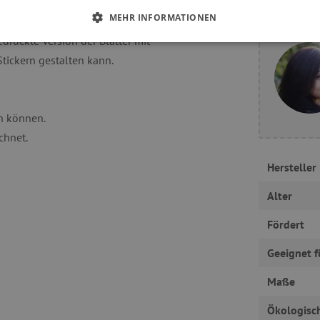
 japanische Kunst gibt. In der
Haben S
MEHR INFORMATIONEN
 gezeigt. Damit die Aktivität noch
druckte Version der Blätter mit
 ERFORDERLICH
PERFORMANCE
TARGETING
tickern gestalten kann.
Unbedingt erforderlich
Performance
Targeting
Funktionalität
en können.
chnet.
okies ermöglichen wesentliche Kernfunktionen der Website wie die Benutzeranmeldun
erlichen Cookies kann die Website nicht ordnungsgemäß verwendet werden.
Hersteller
Provider
/
Domäne
Ablaufdatum
Beschreibung
Alter
www.agathaswelt.de
4 Monate
Session
Univerzální identifikátor pou
PHP.net
Fördert
proměnných relací uživatelů
www.agathaswelt.de
30 Minuten
Dieser Cookie wird verwend
Cloudflare Inc.
Geeignet f
und Bots zu unterscheiden. Di
.vimeo.com
Vorteil, um gültige Berichte ü
Website zu erstellen.
Maße
1 Jahr
Dieser Cookie wird in Bezug a
Pinterest Inc.
gesetzt
Ökologisc
.ct.pinterest.com