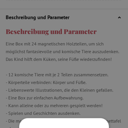
Beschreibung und Parameter
Beschreibung und Parameter
Eine Box mit 24 magnetischen Holzteilen, um sich
möglichst fantasievolle und komische Tiere auszudenken.
Das Kind hilft dem Küken, seine Füße wiederzufinden!
- 12 komische Tiere mit je 2 Teilen zusammensetzen.
- Körperteile verbinden: Körper und Füße.
- Liebenswerte Illustrationen, die den Kleinen gefallen.
- Eine Box zur einfachen Aufbewahrung.
- Kann alleine oder zu mehreren gespielt werden!
- Spielen und Geschichten ausdenken.
- Die magnetischen Holzteile können auf einer Magnettafel