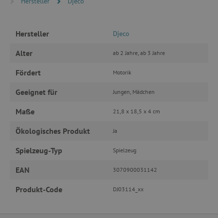
Hersteller
Djeco
PERFORMANCE
Hersteller
TARGETING
Djeco
Alter
ab 2 Jahre, ab 3 Jahre
FUNKTIONALITÄT
Fördert
Motorik
Geeignet für
Jungen, Mädchen
Unbedingt erforderlich
Performance
Maße
21,8 x 18,5 x 4 cm
Targeting
Funktionalität
Ökologisches Produkt
Ja
Unbedingt erforderliche Cookies ermöglichen
wesentliche Kernfunktionen der Website wie die
Spielzeug-Typ
Benutzeranmeldung und die Kontoverwaltung.
Spielzeug
Ohne die unbedingt erforderlichen Cookies
kann die Website nicht ordnungsgemäß
EAN
3070900031142
verwendet werden.
Name
Provider
/
Domäne
Produkt-Code
DJ03114_xx
featureFlagIdentifier
www.agathaswelt.de
PHPSESSID
PHP.net