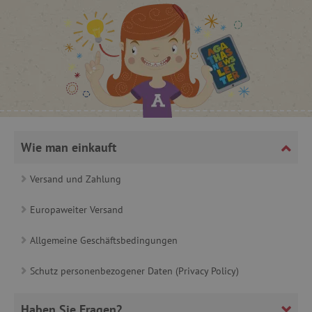
_lb
.agathaswelt.de
_lb_ccc
.agathaswelt.de
Wie man einkauft
Versand und Zahlung
product_filter_remember
www.agathaswelt.de
Europaweiter Versand
_sp_ses.ab3e
www.agathaswelt.de
Allgemeine Geschäftsbedingungen
CookieScriptConsent
CookieScript
www.agathaswelt.de
Schutz personenbezogener Daten (Privacy Policy)
Haben Sie Fragen?