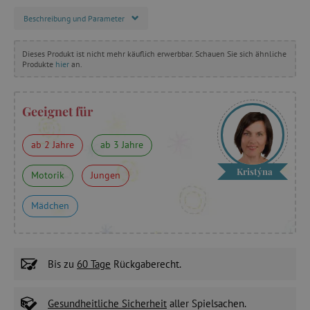
Beschreibung und Parameter
Dieses Produkt ist nicht mehr käuflich erwerbbar. Schauen Sie sich ähnliche
Produkte
hier
an.
Geeignet für
ab 2 Jahre
ab 3 Jahre
Kristýna
Motorik
Jungen
Mädchen
Bis zu
60 Tage
Rückgaberecht.
Gesundheitliche Sicherheit
aller Spielsachen.