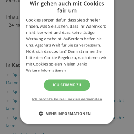
oder auf der Kühlschranktür angebracht werden.
Wir gehen auch mit Cookies
fair um
Inhalt:
Cookies sorgen dafür, dass Sie schneller
- 24 magnetische Holzteile
finden, was Sie suchen, dass Ihr Warenkorb
nicht leer wird und dass keine lästige
Werbung erscheint. Außerdem helfen sie
uns, Agatha's Welt für Sie zu verbessern.
Hört sich das cool an? Dann stimmen Sie
bitte den Cookie-Regeln zu, nach denen wir
mit Cookies spielen. Vielen Dank!
In Kategorien eingeteilt
Weitere Informationen
Spielzeug nach Typ
Magnetspielzeug
Magnetbausteine & Magnetbretter
ICH STIMME ZU
Spielzeug nach Typ
Montessori Spielzeug
Ich möchte keine Cookies verwenden
Spielzeug nach Alter
Spiele & Spielzeug für Kinder ab 2
Jahre
MEHR INFORMATIONEN
Spielzeug nach Alter
Spiele & Spielzeug für Kinder ab 3
Jahre
UNBEDINGT ERFORDERLICH