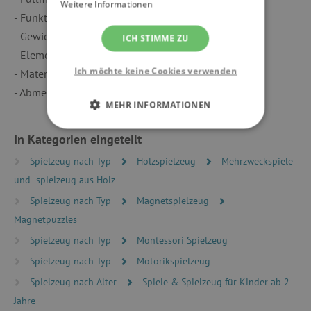
Weitere Informationen
- Funktion: mit Magnetelement
- Gewicht Produkt: 440 g
ICH STIMME ZU
- Elemente abnehmbar: Nein
Ich möchte keine Cookies verwenden
- Material: Kunststoff, Holz, Metall
- Abmessungen: 1,2 cm (H), 21,5 cm (B, L)
MEHR INFORMATIONEN
UNBEDINGT ERFORDERLICH
In Kategorien eingeteilt
Spielzeug nach Typ
Holzspielzeug
Mehrzweckspiele
PERFORMANCE
und -spielzeug aus Holz
TARGETING
Spielzeug nach Typ
Magnetspielzeug
Magnetpuzzles
FUNKTIONALITÄT
Spielzeug nach Typ
Montessori Spielzeug
Spielzeug nach Typ
Motorikspielzeug
Spielzeug nach Alter
Spiele & Spielzeug für Kinder ab 2
Unbedingt erforderlich
Performance
Jahre