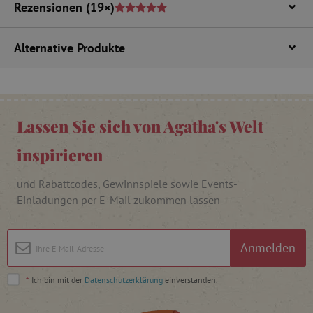
Rezensionen
(19×)
cjConsent
.agathaswelt.de
Alternative Produkte
FPAU
.agathaswelt.de
Lassen Sie sich von Agatha's Welt
inspirieren
und Rabattcodes, Gewinnspiele sowie Events-
_lb
.agathaswelt.de
Einladungen per E-Mail zukommen lassen
_lb_ccc
.agathaswelt.de
Anmelden
*
Ich bin mit der
Datenschutzerklärung
einverstanden.