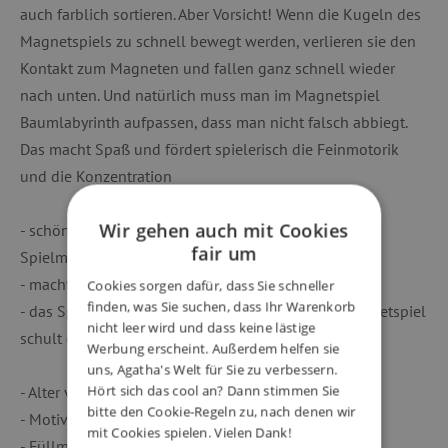
auch farblich sortieren. Aber Vorsicht! Wenn die Kugeln des
Magnetspiels zu schnell bewegt werden, verlieren sie den
Kontakt zum Magneten und fallen ganz schnell wieder
nach unten. Und natürlich muss man im Magnetspiel
Baumlabyrinth aufpassen, dass man nicht falsch abbiegt.
Das macht Spaß und fördert spielerisch die Feinmotorik
und die Konzentration
Wir gehen auch mit Cookies
- schöner magnetischer Schiebespaß mit vielen
fair um
Spielmöglichkeiten
- macht Spaß und fördert die Konzentration
Cookies sorgen dafür, dass Sie schneller
finden, was Sie suchen, dass Ihr Warenkorb
- das Spielen mit dem Stift und den Kugeln im Magnetspiel
nicht leer wird und dass keine lästige
schult die Feinmotorik
Werbung erscheint. Außerdem helfen sie
uns, Agatha's Welt für Sie zu verbessern.
Hört sich das cool an? Dann stimmen Sie
- Alter von: 2 Jahre
bitte den Cookie-Regeln zu, nach denen wir
- Motiv: Wiese
mit Cookies spielen. Vielen Dank!
- Füllmaterial: ohne