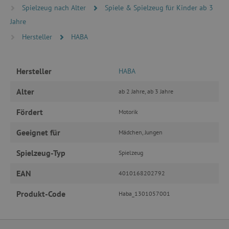
Targeting
Funktionalität
Spielzeug nach Alter
Spiele & Spielzeug für Kinder ab 3
Jahre
Unbedingt erforderliche Cookies ermöglichen
wesentliche Kernfunktionen der Website wie die
Hersteller
HABA
Benutzeranmeldung und die Kontoverwaltung.
Ohne die unbedingt erforderlichen Cookies
kann die Website nicht ordnungsgemäß
verwendet werden.
Hersteller
HABA
Name
Provider
/
Domäne
Alter
ab 2 Jahre, ab 3 Jahre
featureFlagIdentifier
www.agathaswelt.de
PHPSESSID
PHP.net
Fördert
Motorik
www.agathaswelt.de
Geeignet für
Mädchen, Jungen
__cf_bm
Cloudflare Inc.
Spielzeug-Typ
Spielzeug
.vimeo.com
EAN
4010168202792
Produkt-Code
Haba_1301057001
_pinterest_ct_ua
Pinterest Inc.
.ct.pinterest.com