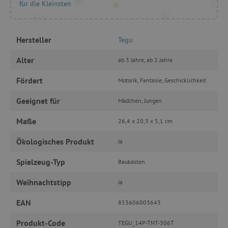
für die Kleinsten
featureFlagIdentifier
www.agathaswelt.de
PHPSESSID
PHP.net
www.agathaswelt.de
Hersteller
Tegu
Alter
ab 3 Jahre, ab 2 Jahre
__cf_bm
Cloudflare Inc.
.vimeo.com
Fördert
Motorik, Fantasie, Geschicklichkeit
Geeignet für
Mädchen, Jungen
Maße
26,4 x 20,3 x 5,1 cm
_pinterest_ct_ua
Pinterest Inc.
.ct.pinterest.com
Ökologisches Produkt
Ja
cjConsent
.agathaswelt.de
Spielzeug-Typ
Baukästen
Weihnachtstipp
Ja
FPAU
.agathaswelt.de
EAN
853606003643
Produkt-Code
TEGU_14P-TNT-306T