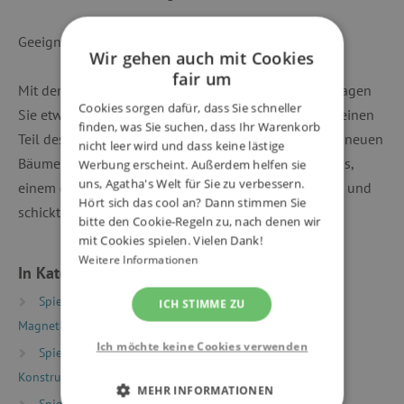
Geeignet für Kinder ab 1 Jahr.
Wir gehen auch mit Cookies
fair um
Mit dem Kauf eines magnetischen Baukasten Tegu tragen
Cookies sorgen dafür, dass Sie schneller
Sie etwas für einen guten Zweck bei. Tegu investiert einen
finden, was Sie suchen, dass Ihr Warenkorb
Teil des Erlöses des Verkaufs in die Bepflanzung von neuen
nicht leer wird und dass keine lästige
Bäumen, beschäftigt Einheimische Völker in Honduras,
Werbung erscheint. Außerdem helfen sie
uns, Agatha's Welt für Sie zu verbessern.
einem der ärmsten Länder der westlichen Halpkugel, und
Hört sich das cool an? Dann stimmen Sie
schickt hondurasische Kinder zur Schule.
bitte den Cookie-Regeln zu, nach denen wir
mit Cookies spielen. Vielen Dank!
Weitere Informationen
In Kategorien eingeteilt
Spielzeug nach Typ
Magnetspielzeug
ICH STIMME ZU
Magnetbaukasten
Ich möchte keine Cookies verwenden
Spielzeug nach Typ
Baukästen und
Konstruktionsspielzeug
Magnetbaukästen
MEHR INFORMATIONEN