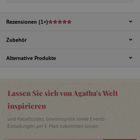
Rezensionen
(1×)
_lb
.agathaswelt.de
Zubehör
_lb_ccc
.agathaswelt.de
Alternative Produkte
Lassen Sie sich von Agatha's Welt
inspirieren
product_filter_remember
www.agathaswelt.de
und Rabattcodes, Gewinnspiele sowie Events-
_sp_ses.ab3e
www.agathaswelt.de
Einladungen per E-Mail zukommen lassen
CookieScriptConsent
CookieScript
www.agathaswelt.de