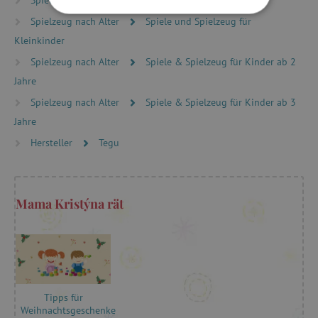
Spielzeug nach Typ
Montessori Spielzeug
UNBEDINGT ERFORDERLICH
Spielzeug nach Alter
Spiele und Spielzeug für
Kleinkinder
PERFORMANCE
Spielzeug nach Alter
Spiele & Spielzeug für Kinder ab 2
Jahre
TARGETING
Spielzeug nach Alter
Spiele & Spielzeug für Kinder ab 3
FUNKTIONALITÄT
Jahre
Hersteller
Tegu
Unbedingt erforderlich
Performance
Mama Kristýna rät
Targeting
Funktionalität
Unbedingt erforderliche Cookies ermöglichen
wesentliche Kernfunktionen der Website wie die
Benutzeranmeldung und die Kontoverwaltung.
Ohne die unbedingt erforderlichen Cookies
kann die Website nicht ordnungsgemäß
verwendet werden.
Tipps für
Weihnachtsgeschenke
Name
Provider
/
Domäne