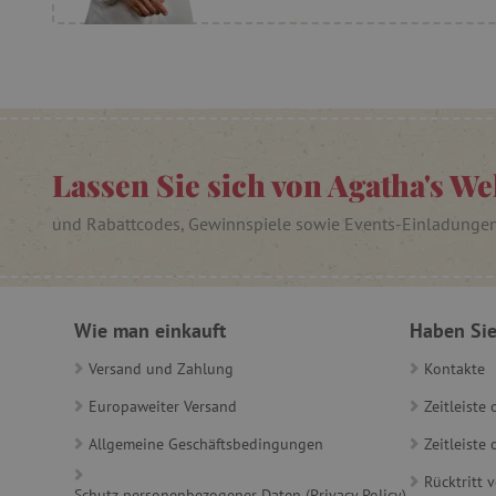
_sp_ses.ab3e
CookieScriptConsent
__cf_bm
Lassen Sie sich von Agatha's We
_sp_id.ab3e
und Rabattcodes, Gewinnspiele sowie Events-Einladunge
featureFlagCheckoutExpe
FPID
Wie man einkauft
Haben Sie
__cf_bm
Versand und Zahlung
Kontakte
Europaweiter Versand
Zeitleiste
FPLC
Allgemeine Geschäftsbedingungen
Zeitleist
Rücktritt 
Schutz personenbezogener Daten (Privacy Policy)