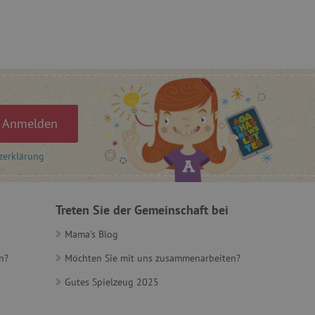
ie-Script.com-Dienst
ngseinstellungen für
rn. Das Cookie-Banner von
ungsgemäß funktionieren.
et, um zwischen Menschen
es ist für die Website von
ber die Nutzung ihrer
Anmelden
zerklärung
t, um Benutzerverhalten
, um eine personalisierte
Treten Sie der Gemeinschaft bei
et, um zwischen Menschen
es ist für die Website von
Mama's Blog
ber die Nutzung ihrer
n?
Möchten Sie mit uns zusammenarbeiten?
t, um die
onalität der Website-
Gutes Spielzeug 2025
 verfolgen, um ihre
ern. Es kann auch an der
teiligt sein, um zu