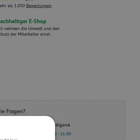
ehr als 1.050
Bewertungen
achhaltiger E-Shop
ir nehmen die Umwelt und den
chutz der Mitarbeiter ernst.
ie Fragen?
Slavomíra Bordigová
Mo - Fr 9:00 - 15:00