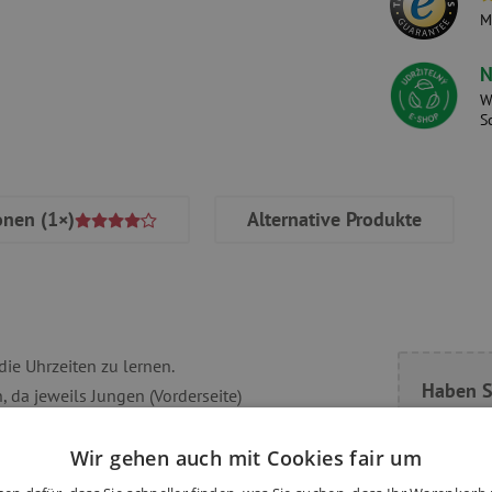
M
N
W
S
onen
(1×)
Alternative Produkte
ie Uhrzeiten zu lernen.
Haben S
 da jeweils Jungen (Vorderseite)
Variationsset in bunten Farben und
Magneten. die die
Wir gehen auch mit Cookies fair um
n zeigen. Diese lassen sich auf