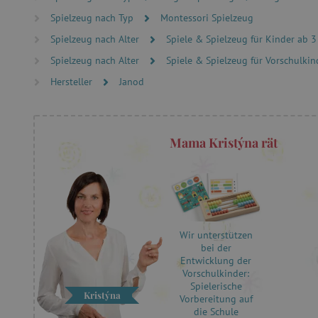
PHPSESSID
Spielzeug nach Typ
Montessori Spielzeug
Spielzeug nach Alter
Spiele & Spielzeug für Kinder ab 3
__cf_bm
Spielzeug nach Alter
Spiele & Spielzeug für Vorschulkind
Hersteller
Janod
_pinterest_ct_ua
cjConsent
Mama Kristýna rät
FPAU
_lb
Wir unterstützen
_lb_ccc
bei der
Entwicklung der
Vorschulkinder:
Spielerische
Kristýna
Vorbereitung auf
product_filter_remember
die Schule