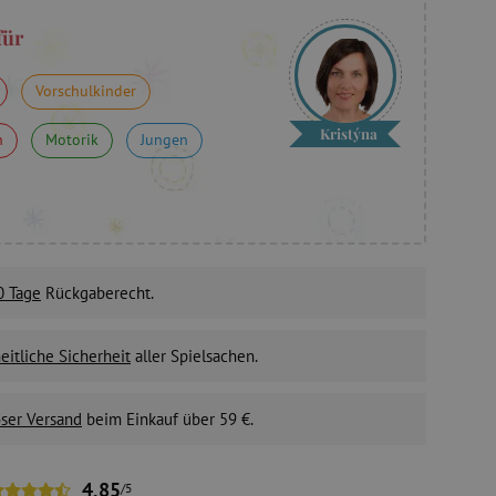
für
Vorschulkinder
Kristýna
n
Motorik
Jungen
0 Tage
Rückgaberecht.
itliche Sicherheit
aller Spielsachen.
ser Versand
beim Einkauf über 59 €.
4,85
/5