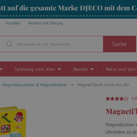
tt auf die gesamte Marke DJECO mit dem
Kontakte
Versand und Zahlung
Suche
Spielzeug nach Alter
Basteln
Natur und Spo
Magnetbausteine & Magnetbretter
Magneti'book Lerne die Uhr
4,
Magneti'
Magnetisches V
Uhrzeiten zu l