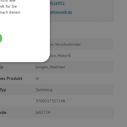
nicht leer
(+49) 175 9626992
lt für Sie
fragen@agathaswelt.de
, nach denen
Janod
ab 3 Jahre, Vorschulkinder
Orientation, Motorik
FUNKTIONALITÄT
ür
Jungen, Mädchen
hes Produkt
Ja
Typ
Spielzeug
3700217327248
g und die Kontoverwaltung.
ode
Ja02724