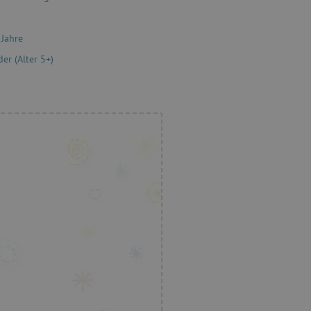
Session
Univerzální identifikátor pou
PHP.net
proměnných relací uživatelů
www.agathaswelt.de
 Jahre
30 Minuten
Dieser Cookie wird verwend
Cloudflare Inc.
und Bots zu unterscheiden. Di
.vimeo.com
er (Alter 5+)
Vorteil, um gültige Berichte ü
Website zu erstellen.
1 Jahr
Dieser Cookie wird in Bezug a
Pinterest Inc.
gesetzt
.ct.pinterest.com
.agathaswelt.de
1 Jahr 1
Dieses Cookie dient dazu, de
Monat
Nutzers für Cookies auf der W
.agathaswelt.de
3 Monate
Dieses Cookie wird verwendet
Informationen zu erfassen, a
zugreifen oder besuchen, Web
auf dem Browsertyp der Besu
andere Informationen, die de
.agathaswelt.de
Session
Cookie systému lugis box, kte
na webu
.agathaswelt.de
1 Jahr
Dieses Cookie dient dazu, die
zur Verwendung von Cookies 
speichern und die Einhaltung 
Anforderungen zu gewährleist
für bestimmte Kategorien von
www.agathaswelt.de
1 Tag
Zapamatování filtru produkt