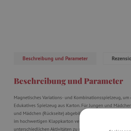
Beschreibung und Parameter
Rezensi
Beschreibung und Parameter
Magnetisches Variations- und Kombinationsspielzeug, um d
Edukatives Spielzeug aus Karton. Für Jungen und Mädchen,
und Mädchen (Rückseite) abgebildet sind. Ein 75-teiliges 
im hochwertigen Klappkarton verpackt. Es besteht aus 75 
unterschiedlichen Aktivitäten zu unterschiedlichen Uhrzeite