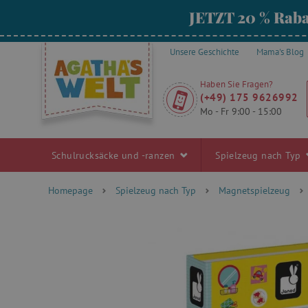
JETZT 20 % Raba
Unsere Geschichte
Mama's Blog
Haben Sie Fragen?
(+49) 175 9626992
Mo - Fr 9:00 - 15:00
Schulrucksäcke und -ranzen
Spielzeug nach Typ
Homepage
Spielzeug nach Typ
Magnetspielzeug