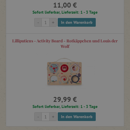
11,00 €
Sofort lieferbar, Lieferzeit: 1 - 3 Tage
Zimmerdekoration und kleine Geschenke
-
+
In den Warenkorb
Kleine Geschenke
Lilliputiens - Activity Board - Rotkäppchen und Louis der
Wolf
Wasserspielzeug und -ausrüstung
Trinken & Snacks für Ausflüge
Kinderkoffer und Accessoires für Reisen
29,99 €
Sofort lieferbar, Lieferzeit: 1 - 3 Tage
Kinderrucksäcke für Ausflüge
-
+
In den Warenkorb