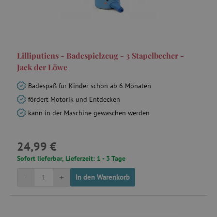
_pinterest_ct_ua
Pinterest Inc.
.ct.pinterest.com
cjConsent
.agathaswelt.de
Lilliputiens - Badespielzeug - 3 Stapelbecher -
FPAU
.agathaswelt.de
Jack der Löwe
Badespaß für Kinder schon ab 6 Monaten
fördert Motorik und Entdecken
kann in der Maschine gewaschen werden
24,99 €
_lb
.agathaswelt.de
Sofort lieferbar, Lieferzeit: 1 - 3 Tage
-
+
In den Warenkorb
_lb_ccc
.agathaswelt.de