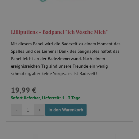
Lilliputiens - Badpanel "Ich Wasche Mich"
smc_tpv
.agathaswelt.de
Mit diesem Panel wird die Badezeit zu einem Moment des
Spaßes und des Lernens! Dank des Saugnapfes haftet das
Panel leicht an der Badezimmerwand. Nach einem
ereignisreichen Tag sind unsere Freunde ein wenig
schmutzig, aber keine Sorge... es ist Badezeit!
uid
.adform.net
19,99 €
Sofort lieferbar, Lieferzeit: 1 - 3 Tage
-
+
In den Warenkorb
YSC
Google LLC
.youtube.com