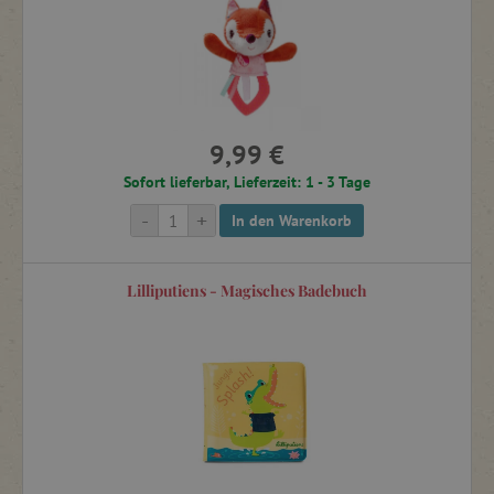
Spielsachen von Lilliputiens
sind waschmaschinenfest.
Das Spielzeug von Lilliputiens fördert die
Erste Bücher
Vorstellungskraft und die motorischen Fähigkeiten von
Kleinkindern und ermöglicht es ihnen, die Welt um sie
herum auf spielerische Weise zu entdecken.
Puzzles, Mosaike, Steckpuzzles
9,99 €
Sofort lieferbar, Lieferzeit: 1 - 3 Tage
Magnetspielzeug
-
+
In den Warenkorb
Spielzeug für die Badewanne
Lilliputiens - Magisches Badebuch
Motorikspielzeug
Laufräder, Laufwagen, Aktivitätstische
Babybedarf