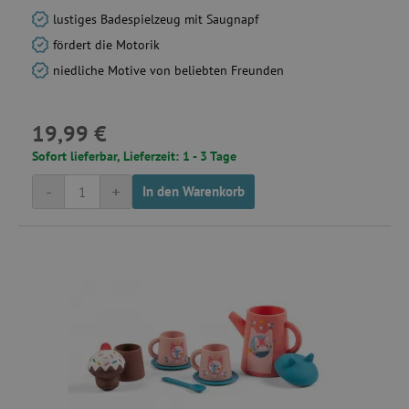
lustiges Badespielzeug mit Saugnapf
smct_dyn_BasketCount
.agathaswelt.de
fördert die Motorik
smc_viewed_items
.agathaswelt.de
niedliche Motive von beliebten Freunden
test_cookie
1
Google LLC
.doubleclick.net
19,99 €
Sofort lieferbar, Lieferzeit: 1 - 3 Tage
MUID
Microsoft
-
+
In den Warenkorb
Corporation
.bing.com
smc_cart_visited
.agathaswelt.de
smc_v4_121670
.agathaswelt.de