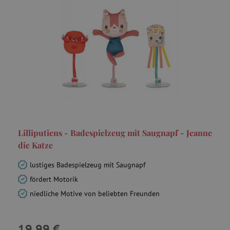
smct_last_ov
.agathaswelt.de
IDE
Google LLC
Lilliputiens - Badespielzeug mit Saugnapf - Jeanne
.doubleclick.net
die Katze
MSPTC
Microsoft
lustiges Badespielzeug mit Saugnapf
.bing.com
fördert Motorik
niedliche Motive von beliebten Freunden
19,99 €