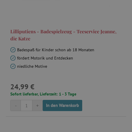
C
Adform
.adform.net
Lilliputiens - Badespielzeug - Teeservice Jeanne,
die Katze
smc_session_id
.agathaswelt.de
Badespaß für Kinder schon ab 18 Monaten
fördert Motorik und Entdecken
niedliche Motive
24,99 €
Sofort lieferbar, Lieferzeit: 1 - 3 Tage
-
+
smct_session
Universo Online
In den Warenkorb
S.A. (UOL)
.agathaswelt.de