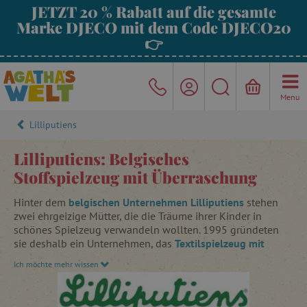
JETZT 20 % Rabatt auf die gesamte
Marke DJECO mit dem Code DJECO20
👉
Menu
Lilliputiens
Lilliputiens: Belgisches
Stoffspielzeug mit Überraschung
Hinter dem
belgischen Unternehmen Lilliputiens
stehen
zwei ehrgeizige Mütter, die die Träume ihrer Kinder in
schönes Spielzeug verwandeln wollten. 1995 gründeten
sie deshalb ein Unternehmen, das
Textilspielzeug mit
Überraschung
herstellt. In den Spielsachen von Lilliputiens
Ich möchte mehr wissen
sind lustige Elemente versteckt, die das Interesse der
Kinder wecken und ihre Entwicklung auf die natürlichste
Art und Weise fördern - durch das Spiel. Neugierde ist die