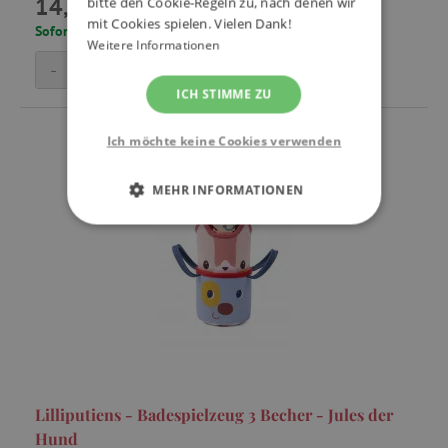
14,99 €
bitte den Cookie-Regeln zu, nach denen wir
mit Cookies spielen. Vielen Dank!
Sofort lieferbar, Lieferzeit: 1 - 3 Tage
Weitere Informationen
-
+
In den Warenkorb
ICH STIMME ZU
Ich möchte keine Cookies verwenden
MEHR INFORMATIONEN
UNBEDINGT ERFORDERLICH
PERFORMANCE
TARGETING
FUNKTIONALITÄT
Lilliputiens - Badespielzeug 3 Becher - Jules der
Hund