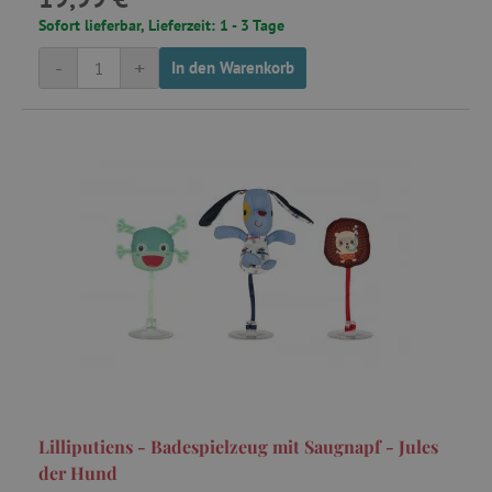
Sofort lieferbar, Lieferzeit: 1 - 3 Tage
-
+
In den Warenkorb
_uetsid
Microsoft
Corporation
.agathaswelt.de
cto_bundle
.agathaswelt.de
ar_debug
cm.teads.tv
smc_v4_118558
.agathaswelt.de
Lilliputiens - Badespielzeug mit Saugnapf - Jules
_pin_unauth
Pinterest Inc.
der Hund
.agathaswelt.de