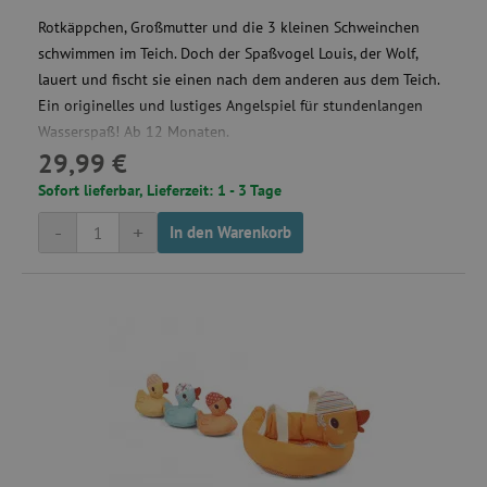
Rotkäppchen, Großmutter und die 3 kleinen Schweinchen
VISITOR_PRIVACY_METADATA
YouTube
schwimmen im Teich. Doch der Spaßvogel Louis, der Wolf,
.youtube.com
lauert und fischt sie einen nach dem anderen aus dem Teich.
Ein originelles und lustiges Angelspiel für stundenlangen
Wasserspaß! Ab 12 Monaten.
29,99 €
Sofort lieferbar, Lieferzeit: 1 - 3 Tage
-
+
In den Warenkorb
lastVisitedProduct
www.agathaswelt.de
Provider
/
Name
Ablaufdatum
Beschreibung
Domäne
Provider
/
Name
Ablaufdatum
Beschreib
Domäne
_cfuvid
.vimeo.com
Session
Dieses Cookie wird