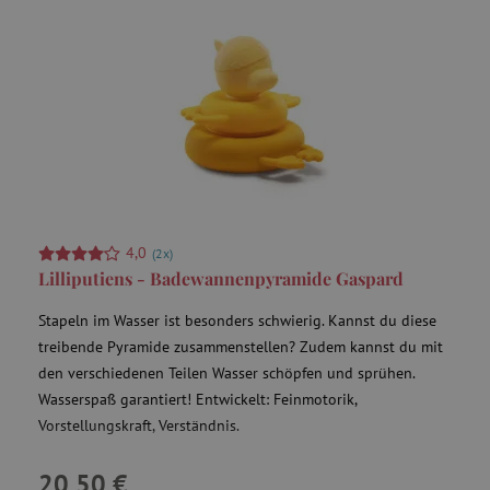
ecvisits4-
www.agathaswelt.de
f67e22c6c3dacfc9b77b6b40399abc16
ar_debug
.pinterest.com
4,0
(2x)
Lilliputiens - Badewannenpyramide Gaspard
smc_refresh
.agathaswelt.de
Stapeln im Wasser ist besonders schwierig. Kannst du diese
treibende Pyramide zusammenstellen? Zudem kannst du mit
den verschiedenen Teilen Wasser schöpfen und sprühen.
Wasserspaß garantiert! Entwickelt: Feinmotorik,
Vorstellungskraft, Verständnis.
VISITOR_INFO1_LIVE
Google LLC
.youtube.com
20,50 €