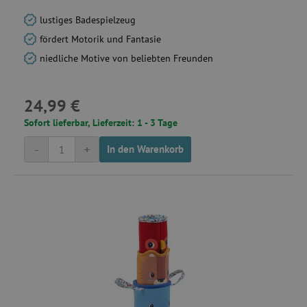
Unbedingt erforderlich
Performance
lustiges Badespielzeug
Targeting
Funktionalität
fördert Motorik und Fantasie
niedliche Motive von beliebten Freunden
Unbedingt erforderliche Cookies ermöglichen
wesentliche Kernfunktionen der Website wie die
Benutzeranmeldung und die Kontoverwaltung.
Ohne die unbedingt erforderlichen Cookies
24,99 €
kann die Website nicht ordnungsgemäß
verwendet werden.
Sofort lieferbar, Lieferzeit: 1 - 3 Tage
Name
Provider
/
Domäne
-
+
In den Warenkorb
featureFlagIdentifier
www.agathaswelt.de
PHPSESSID
PHP.net
www.agathaswelt.de
__cf_bm
Cloudflare Inc.
.vimeo.com