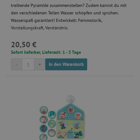
treibende Pyramide zusammenstellen? Zudem kannst du mit
den verschiedenen Teilen Wasser schöpfen und sprühen.
Wasserspaß garantiert! Entwickelt: Feinmotorik,
smc_uid
.agathaswelt.de
Vorstellungskraft, Verständnis.
20,50 €
Sofort lieferbar, Lieferzeit: 1 - 3 Tage
_gcl_au
Google LLC
.agathaswelt.de
-
+
In den Warenkorb
receive-cookie-deprecation
.criteo.com
smc_spv
.agathaswelt.de