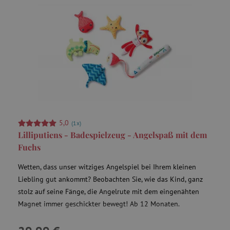
product_filter_remember
www.agathaswelt.de
_sp_ses.ab3e
www.agathaswelt.de
CookieScriptConsent
CookieScript
www.agathaswelt.de
5,0
(1x)
Lilliputiens - Badespielzeug - Angelspaß mit dem
Fuchs
__cf_bm
Cloudflare Inc.
Wetten, dass unser witziges Angelspiel bei Ihrem kleinen
.heureka.cz
Liebling gut ankommt? Beobachten Sie, wie das Kind, ganz
stolz auf seine Fänge, die Angelrute mit dem eingenähten
Magnet immer geschickter bewegt! Ab 12 Monaten.
_sp_id.ab3e
www.agathaswelt.de