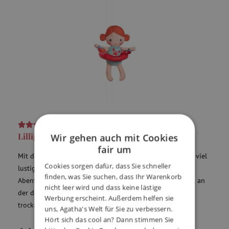
5,0
(2x)
Lilliputiens - Badepuppe Krabbe Axelle
Wir gehen auch mit Cookies
fair um
Mit diesem niedlichen Püppchen wird die Badezeit noch viel
Cookies sorgen dafür, dass Sie schneller
lustiger. Gemeinsam in der Badewanne, um die tollsten
finden, was Sie suchen, dass Ihr Warenkorb
Abenteuer zu erleben. Die Puppe kann nach der Badezeit an
nicht leer wird und dass keine lästige
der dazu vorgesehenen Schleife aufgehängt werden und
Werbung erscheint. Außerdem helfen sie
trocknet sehr schnell.
uns, Agatha's Welt für Sie zu verbessern.
Hört sich das cool an? Dann stimmen Sie