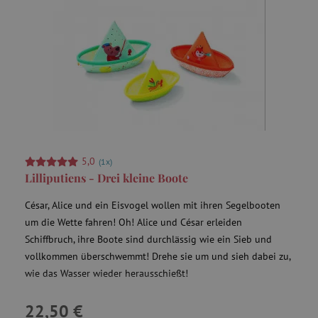
_fbp
Meta Platform Inc.
.agathaswelt.de
tfpsi
.agathaswelt.de
3
5,0
(1x)
Lilliputiens - Drei kleine Boote
César, Alice und ein Eisvogel wollen mit ihren Segelbooten
um die Wette fahren! Oh! Alice und César erleiden
Schiffbruch, ihre Boote sind durchlässig wie ein Sieb und
vollkommen überschwemmt! Drehe sie um und sieh dabei zu,
wie das Wasser wieder herausschießt!
22,50 €