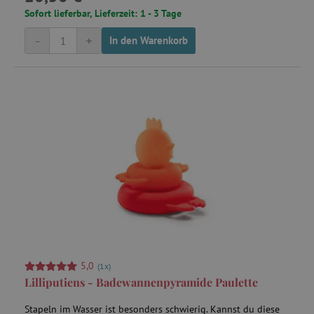
Sofort lieferbar, Lieferzeit: 1 - 3 Tage
-
+
In den Warenkorb
cto_bundle
.criteo.com
ecsession4-
www.agathaswelt.de
f67e22c6c3dacfc9b77b6b40399abc16
_uetvid
Microsoft
Corporation
.agathaswelt.de
5,0
(1x)
m
Stripe
Lilliputiens - Badewannenpyramide Paulette
m.stripe.com
Stapeln im Wasser ist besonders schwierig. Kannst du diese