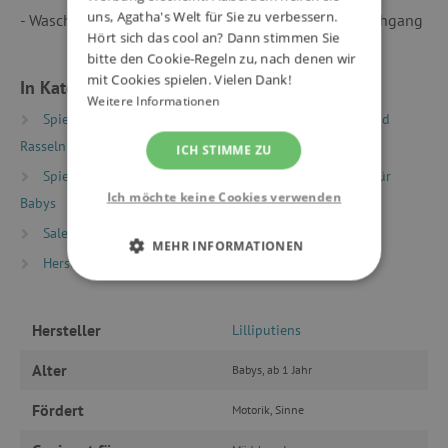
uns, Agatha's Welt für Sie zu verbessern.
- Waschen: Maschinenwaschbar bei 30° - Schonwaschgang
Hört sich das cool an? Dann stimmen Sie
bitte den Cookie-Regeln zu, nach denen wir
mit Cookies spielen. Vielen Dank!
In Kategorien eingeteilt
Weitere Informationen
Spielzeug nach Typ
Babybedarf
Beißringe und
Rasseln
ICH STIMME ZU
Spielzeug nach Alter
Spielzeug und Ausstattung für
Ich möchte keine Cookies verwenden
Babys
Sale %
SALE -20 %
MEHR INFORMATIONEN
Hersteller
Lilliputiens
UNBEDINGT ERFORDERLICH
Hersteller
Lilliputiens
PERFORMANCE
Alter
Babys, ab 1 Jahr
TARGETING
Fördert
Motorik, Sinne
FUNKTIONALITÄT