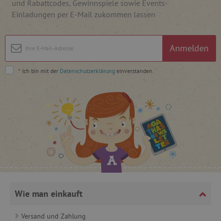
und Rabattcodes, Gewinnspiele sowie Events-
Einladungen per E-Mail zukommen lassen
_pinterest_ct_ua
Pinterest Inc.
.ct.pinterest.com
Anmelden
cjConsent
.agathaswelt.de
*
Ich bin mit der
Datenschutzerklärung
einverstanden.
FPAU
.agathaswelt.de
_lb
.agathaswelt.de
Wie man einkauft
_lb_ccc
.agathaswelt.de
Versand und Zahlung