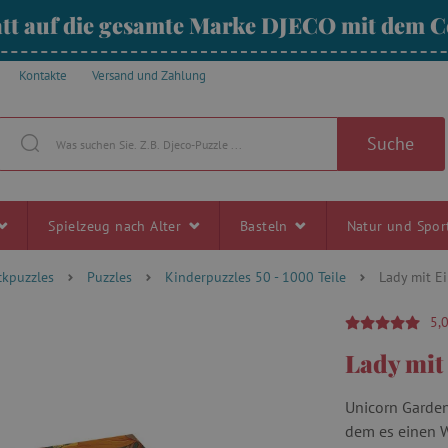
tt auf die gesamte Marke DJECO mit dem
Kontakte
Versand und Zahlung
Suche
Spielzeug nach Alter
Basteln
Natur und Spo
ckpuzzles
Puzzles
Kinderpuzzles 50 - 1000 Teile
Lady mit Ei
5,
Lady mit
Unicorn Garden 
dem es einen W