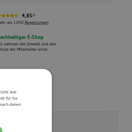
4,85
/5
ehr als 1.050
Bewertungen
achhaltiger E-Shop
ir nehmen die Umwelt und den
chutz der Mitarbeiter ernst.
nicht leer
lt für Sie
, nach denen
ie Fragen?