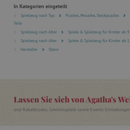
In Kategorien eingeteilt
cjConsent
Spielzeug nach Typ
Puzzles, Mosaike, Steckpuzzles
Teile
FPAU
Spielzeug nach Alter
Spiele & Spielzeug für Kinder ab 9
Spielzeug nach Alter
Spiele & Spielzeug für Kinder ab 1
_lb
Hersteller
Djeco
_lb_ccc
product_filter_remember
_sp_ses.ab3e
Lassen Sie sich von Agatha's We
CookieScriptConsent
und Rabattcodes, Gewinnspiele sowie Events-Einladunge
__cf_bm