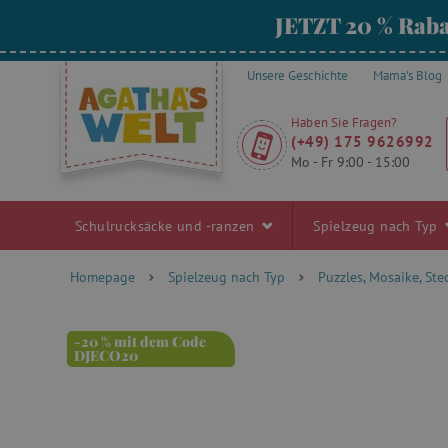
JETZT 20 % Raba
Unsere Geschichte
Mama's Blog
Haben Sie Fragen?
(+49) 175 9626992
Mo - Fr 9:00 - 15:00
Schulrucksäcke und -ranzen
Spielzeug nach Typ
Homepage
Spielzeug nach Typ
Puzzles, Mosaike, Ste
-20 % mit dem Code
DJECO20