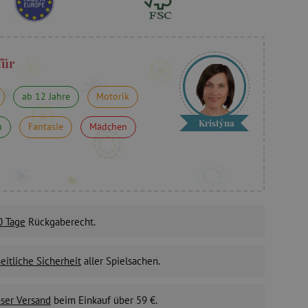
für
ab 12 Jahre
Motorik
Kristýna
n
Fantasie
Mädchen
0 Tage
Rückgaberecht.
itliche Sicherheit
aller Spielsachen.
ser Versand
beim Einkauf über 59 €.