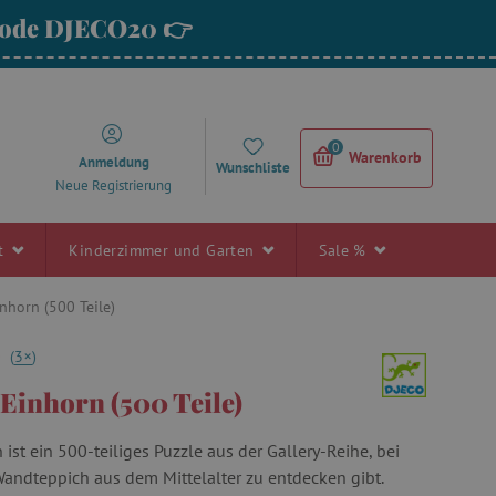
 Code DJECO20 👉
0
Warenkorb
Anmeldung
Wunschliste
Neue Registrierung
rt
Kinderzimmer und Garten
Sale %
nhorn (500 Teile)
+
0
(
3
)
 Einhorn (500 Teile)
ist ein 500-teiliges Puzzle aus der Gallery-Reihe, bei
andteppich aus dem Mittelalter zu entdecken gibt.