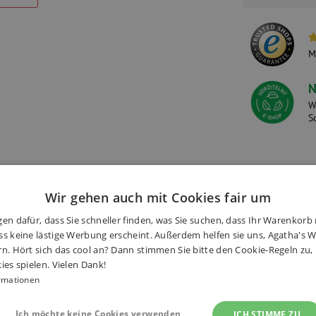
M
N
W
S
onen
(3×)
Alternative Produkte
Wir gehen auch mit Cookies fair um
en dafür, dass Sie schneller finden, was Sie suchen, dass Ihr Warenkorb 
s keine lästige Werbung erscheint. Außerdem helfen sie uns, Agatha's We
rn. Hört sich das cool an? Dann stimmen Sie bitte den Cookie-Regeln zu
ies spielen. Vielen Dank!
-Reihe, bei dem es einen
rmationen
Haben S
ustratoren hatten bei der
Hand! Eine originelle Art, Kinder
Ich möchte keine Cookies verwenden
ICH STIMME ZU