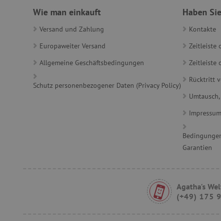
Wie man einkauft
Haben Sie
_sp_id.ab3e
Versand und Zahlung
Kontakte
featureFlagCheckoutExpe
Europaweiter Versand
Zeitleiste
FPID
Allgemeine Geschäftsbedingungen
Zeitleist
Rücktritt 
Schutz personenbezogener Daten (Privacy Policy)
__cf_bm
Umtausch,
Impressu
FPLC
Bedingungen
Garantien
VISITOR_PRIVACY_METAD
Agatha's Wel
(+49) 175 