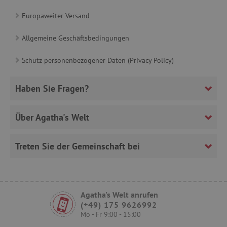
www.agathaswelt.de
Europaweiter Versand
Allgemeine Geschäftsbedingungen
Schutz personenbezogener Daten (Privacy Policy)
__cf_bm
Cloudflare Inc.
.heureka.cz
Haben Sie Fragen?
Über Agatha's Welt
_sp_id.ab3e
www.agathaswelt.de
Treten Sie der Gemeinschaft bei
featureFlagCheckoutExperimentVariant
www.agathaswelt.de
FPID
.agathaswelt.de
Agatha's Welt anrufen
(+49) 175 9626992
Mo - Fr 9:00 - 15:00
__cf_bm