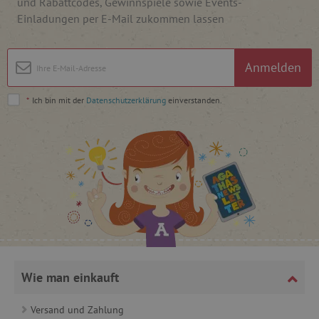
und Rabattcodes, Gewinnspiele sowie Events-
Einladungen per E-Mail zukommen lassen
Anmelden
*
Ich bin mit der
Datenschutzerklärung
einverstanden.
_lb
.agathaswelt.de
_lb_ccc
.agathaswelt.de
product_filter_remember
www.agathaswelt.de
Wie man einkauft
_sp_ses.ab3e
www.agathaswelt.de
Versand und Zahlung
CookieScriptConsent
CookieScript