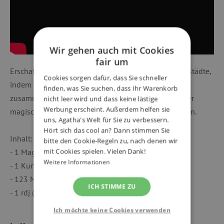
Wir gehen auch mit Cookies
fair um
Erschaffen und imaginieren Sie phantasmagorische Städte,
Cookies sorgen dafür, dass Sie schneller
indem Sie die magnetischen Teile auf 1001 Arten
finden, was Sie suchen, dass Ihr Warenkorb
zusammensetzen und mit dem gestreiften Blatt Papier
nicht leer wird und dass keine lästige
Werbung erscheint. Außerdem helfen sie
magische und überraschende Bewegungen entdecken.
uns, Agatha's Welt für Sie zu verbessern.
Hört sich das cool an? Dann stimmen Sie
Inhalt:
bitte den Cookie-Regeln zu, nach denen wir
mit Cookies spielen. Vielen Dank!
- 1 Magnettablett (30 x 30 cm)
Weitere Informationen
- 1 Kunststoffstecker (24 x 24 cm und 19 x 19 cm)
- 123 Magnete
ICH STIMME ZU
- 1 rdj (11,5x11,5 cm - 20p)
Ich möchte keine Cookies verwenden