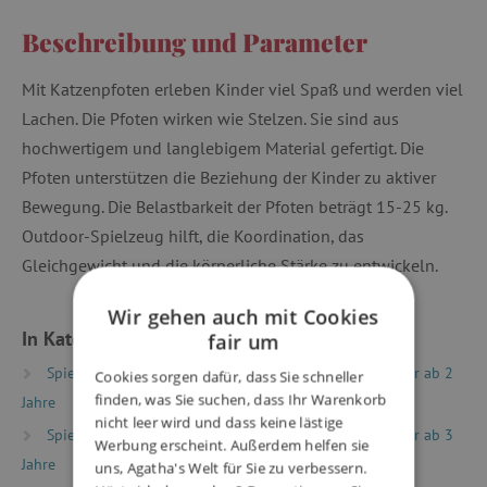
Beschreibung und Parameter
Mit Katzenpfoten erleben Kinder viel Spaß und werden viel
Lachen. Die Pfoten wirken wie Stelzen. Sie sind aus
hochwertigem und langlebigem Material gefertigt. Die
Pfoten unterstützen die Beziehung der Kinder zu aktiver
Bewegung. Die Belastbarkeit der Pfoten beträgt 15-25 kg.
Outdoor-Spielzeug hilft, die Koordination, das
Gleichgewicht und die körperliche Stärke zu entwickeln.
Wir gehen auch mit Cookies
In Kategorien eingeteilt
fair um
Spielzeug nach Alter
Spiele & Spielzeug für Kinder ab 2
Cookies sorgen dafür, dass Sie schneller
finden, was Sie suchen, dass Ihr Warenkorb
Jahre
nicht leer wird und dass keine lästige
Spielzeug nach Alter
Spiele & Spielzeug für Kinder ab 3
Werbung erscheint. Außerdem helfen sie
Jahre
uns, Agatha's Welt für Sie zu verbessern.