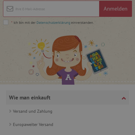
_pinterest_ct_ua
Anmelden
Pinterest Inc.
.ct.pinterest.com
*
Ich bin mit der
Datenschutzerklärung
einverstanden.
cjConsent
.agathaswelt.de
FPAU
.agathaswelt.de
Wie man einkauft
_lb
.agathaswelt.de
Versand und Zahlung
_lb_ccc
.agathaswelt.de
Europaweiter Versand