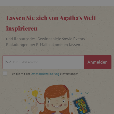
FPAU
.agathaswelt.de
Lassen Sie sich von Agatha's Welt
inspirieren
und Rabattcodes, Gewinnspiele sowie Events-
Einladungen per E-Mail zukommen lassen
_lb
.agathaswelt.de
Anmelden
_lb_ccc
.agathaswelt.de
*
Ich bin mit der
Datenschutzerklärung
einverstanden.
product_filter_remember
www.agathaswelt.de