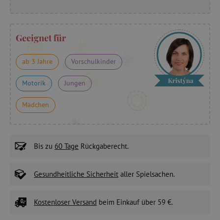
Geeignet für
ab 3 Jahre
Vorschulkinder
Kristýna
Motorik
Jungen
Mädchen
Bis zu
60 Tage
Rückgaberecht.
Gesundheitliche Sicherheit
aller Spielsachen.
Kostenloser Versand
beim Einkauf über 59 €.