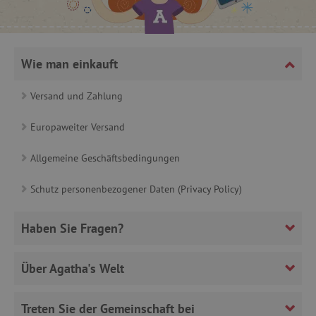
_sp_ses.ab3e
www.agathaswelt.de
CookieScriptConsent
CookieScript
www.agathaswelt.de
Wie man einkauft
Versand und Zahlung
Europaweiter Versand
Allgemeine Geschäftsbedingungen
__cf_bm
Cloudflare Inc.
.heureka.cz
Schutz personenbezogener Daten (Privacy Policy)
Haben Sie Fragen?
_sp_id.ab3e
www.agathaswelt.de
Über Agatha's Welt
featureFlagCheckoutExperimentVariant
www.agathaswelt.de
FPID
.agathaswelt.de
Treten Sie der Gemeinschaft bei