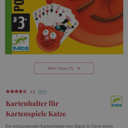
Mehr Fotos (7)
(
)
+
33
4,8
Kartenhalter für
Kartenspiele Katze
Ein entzückender Kartenhalter von Djeco in Form eines