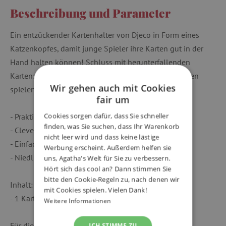
Beschreibung und Parameter
Ein entzückender Kartenhalter von Djeco in Form eines
Katzenkopfes, damit junge Spieler ihre Karten gut in der
Hand halten können! Schluss mit herunterfallenden
Karten: Die Kinder werden ein Spiel nach dem anderen
Wir gehen auch mit Cookies
spielen!
fair um
- Praktisch: So hat man seine Karten im Blick.
Cookies sorgen dafür, dass Sie schneller
finden, was Sie suchen, dass Ihr Warenkorb
- Clever: für Kinderhände geeignet.
nicht leer wird und dass keine lästige
- Einfach zu benutzen, beschädigt die Karten nicht.
Werbung erscheint. Außerdem helfen sie
- Niedlich: ein niedlicher Katzenkopf.
uns, Agatha's Welt für Sie zu verbessern.
Hört sich das cool an? Dann stimmen Sie
bitte den Cookie-Regeln zu, nach denen wir
Inhalt:
mit Cookies spielen. Vielen Dank!
- 1 Kartenhalter aus Kunststoff
Weitere Informationen
Für die Fotos bedanken wir uns bei @camelie1411.
ICH STIMME ZU