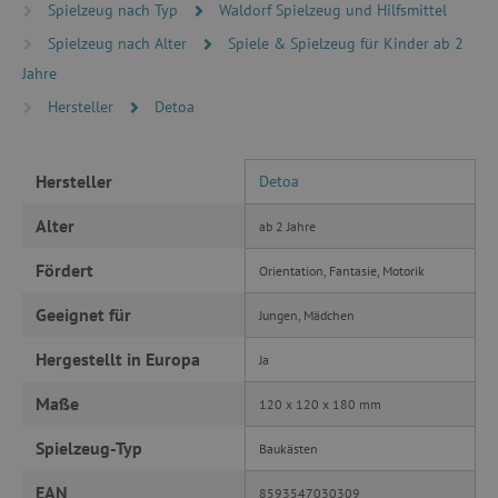
Spielzeug nach Typ
Waldorf Spielzeug und Hilfsmittel
Unbedingt erforderlich
Performance
Spielzeug nach Alter
Spiele & Spielzeug für Kinder ab 2
Targeting
Funktionalität
Jahre
Hersteller
Detoa
Unbedingt erforderliche Cookies ermöglichen
wesentliche Kernfunktionen der Website wie die
Benutzeranmeldung und die Kontoverwaltung.
Ohne die unbedingt erforderlichen Cookies
Hersteller
Detoa
kann die Website nicht ordnungsgemäß
verwendet werden.
Alter
ab 2 Jahre
Name
Provider
/
Domäne
featureFlagIdentifier
www.agathaswelt.de
Fördert
Orientation, Fantasie, Motorik
PHPSESSID
PHP.net
Geeignet für
www.agathaswelt.de
Jungen, Mädchen
Hergestellt in Europa
Ja
__cf_bm
Cloudflare Inc.
.vimeo.com
Maße
120 x 120 x 180 mm
Spielzeug-Typ
Baukästen
EAN
8593547030309