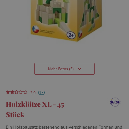
Mehr Fotos (5)
(
)
+
1
2,0
Holzklötze XL - 45
Stück
Ein Holzbausatz bestehend aus verschiedenen Formen und