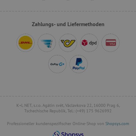
VISITOR_PRIVACY_METADATA
YouTube
.youtube.com
Zahlungs- und Liefermethoden
lastVisitedProduct
www.agathaswelt.de
K+L NET, s.r.o. Agátin svět, Václavkova 22, 16000 Prag 6,
Tschechische Republik, Tel.: (+49) 175 9626992
Professioneller kundenspezifischer Online-Shop von
Provider
/
Shopsys.com
Name
Ablaufdatum
Beschreibung
Domäne
Provider
/
Name
Ablaufdatum
Beschreib
Domäne