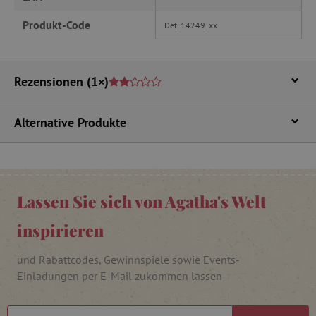
_pinterest_ct_ua
Pinterest Inc.
.ct.pinterest.com
Produkt-Code
Det_14249_xx
cjConsent
.agathaswelt.de
Rezensionen
(1×)
FPAU
.agathaswelt.de
Alternative Produkte
Lassen Sie sich von Agatha's Welt
inspirieren
_lb
.agathaswelt.de
und Rabattcodes, Gewinnspiele sowie Events-
_lb_ccc
.agathaswelt.de
Einladungen per E-Mail zukommen lassen