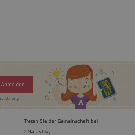
n Einwilligungszustand des
ebsite zu speichern.
, um benutzerspezifische
uf welche Seiten Benutzer
-Seiteninhalte basierend
cher anpassen oder
r Besucher sendet.
rý nám zajišťuje hledání
 Einwilligung des Nutzers
auf der Website zu
gesetzlicher
en, um eine Einwilligung
 Cookies zu erhalten.
ů
Anmelden
ie-Script.com-Dienst
zerklärung
ngseinstellungen für
rn. Das Cookie-Banner von
ungsgemäß funktionieren.
et, um zwischen Menschen
Treten Sie der Gemeinschaft bei
es ist für die Website von
ber die Nutzung ihrer
Mama's Blog