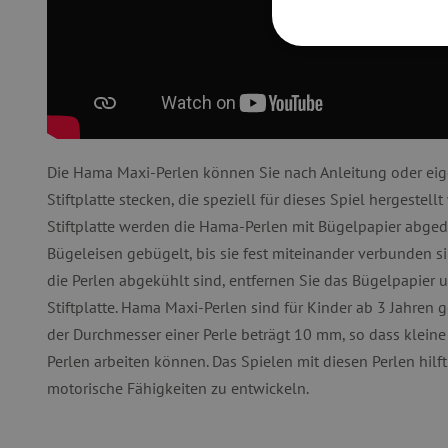
UNBEDINGT
Die Hama Maxi-Perlen können Sie nach Anleitung oder eige
Unbedingt erforderliche Co
Stiftplatte stecken, die speziell für dieses Spiel hergestel
Ohne die unbedingt erford
Stiftplatte werden die Hama-Perlen mit Bügelpapier abge
Name
Bügeleisen gebügelt, bis sie fest miteinander verbunden 
featureFlagIdentifier
die Perlen abgekühlt sind, entfernen Sie das Bügelpapier u
PHPSESSID
Stiftplatte. Hama Maxi-Perlen sind für Kinder ab 3 Jahren g
der Durchmesser einer Perle beträgt 10 mm, so dass klein
__cf_bm
Perlen arbeiten können. Das Spielen mit diesen Perlen hilft
motorische Fähigkeiten zu entwickeln.
_pinterest_ct_ua