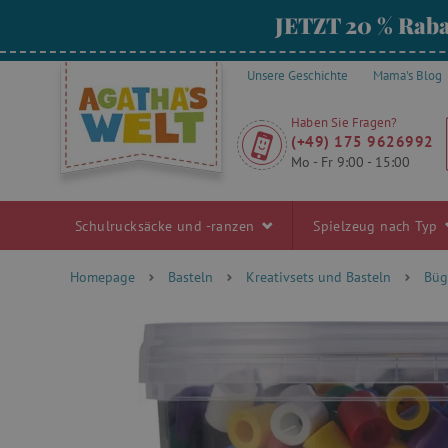
JETZT 20 % Raba
Unsere Geschichte
Mama's Blog
Haben Sie Fragen?
(+49) 175 9626992
Mo - Fr 9:00 - 15:00
Schulrucksäcke und -ranzen
Spielzeug nach Typ
Homepage
Basteln
Kreativsets und Basteln
Büg