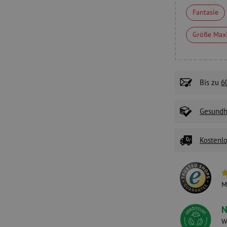
Fantasie
Größe Max
Bis zu
6
Gesundhe
Kostenlo
M
N
W