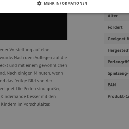
MEHR INFORMATIONEN
Hersteller
Alter
 ERFORDERLICH
PERFORMANCE
TARGETING
Fördert
Geeignet f
Unbedingt erforderlich
Performance
Targeting
Funktionalität
ner Vorstellung auf eine
Hergestell
okies ermöglichen wesentliche Kernfunktionen der Website wie die Benutzeranmeldun
lt wurde. Nach dem Auflegen auf die
erlichen Cookies kann die Website nicht ordnungsgemäß verwendet werden.
Perlengrö
deckt und mit einem gewöhnlichen
Provider
/
Domäne
Ablaufdatum
Beschreibung
sind. Nach einigen Minuten, wenn
Spielzeug-
www.agathaswelt.de
4 Monate
nd das fertige Bild von der
Session
Univerzální identifikátor pou
PHP.net
EAN
proměnných relací uživatelů
eeignet. Die Perlen sind größer,
www.agathaswelt.de
e Kinderhände besser mit den
Produkt-C
30 Minuten
Dieser Cookie wird verwend
Cloudflare Inc.
und Bots zu unterscheiden. Di
.vimeo.com
 Kindern im Vorschulalter,
Vorteil, um gültige Berichte ü
Website zu erstellen.
1 Jahr
Dieser Cookie wird in Bezug a
Pinterest Inc.
gesetzt
.ct.pinterest.com