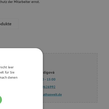
chutz der Mitarbeiter ernst.
odukte
ie Fragen?
nicht leer
Slavomíra Bordigová
lt für Sie
, nach denen
Mo - Fr 9:00 - 15:00
(+49) 175 9626992
fragen@agathaswelt.de