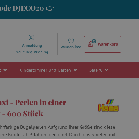
 Code DJECO20 👉
0
Warenkorb
Anmeldung
Wunschliste
Neue Registrierung
rt
Kinderzimmer und Garten
Sale %
i - Perlen in einer
 - 600 Stück
farbige Bügelperlen. Aufgrund ihrer Größe sind diese
nere Kinder ab 3 Jahren geeignet. Durch das Spielen mit