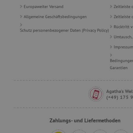
_sp_id.ab3e
Europaweiter Versand
Zeitleiste
featureFlagCheckoutExpe
Allgemeine Geschäftsbedingungen
Zeitleist
FPID
Rücktritt 
Schutz personenbezogener Daten (Privacy Policy)
Umtausch,
__cf_bm
Impressu
Bedingungen
FPLC
Garantien
Agatha's Wel
VISITOR_PRIVACY_METAD
(+49) 175 
Zahlungs- und Liefermethoden
lastVisitedProduct