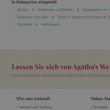
cjConsent
In Kategorien eingeteilt
Basteln
Kreativsets und Basteln
Bügelperlen von
FPAU
Spielzeug nach Alter
Spiele & Spielzeug für Kinder ab 3
Hersteller
HAMA beads
_lb
_lb_ccc
product_filter_remember
Lassen Sie sich von Agatha's We
_sp_ses.ab3e
und Rabattcodes, Gewinnspiele sowie Events-Einladunge
CookieScriptConsent
__cf_bm
Wie man einkauft
Haben Sie
Versand und Zahlung
Kontakte