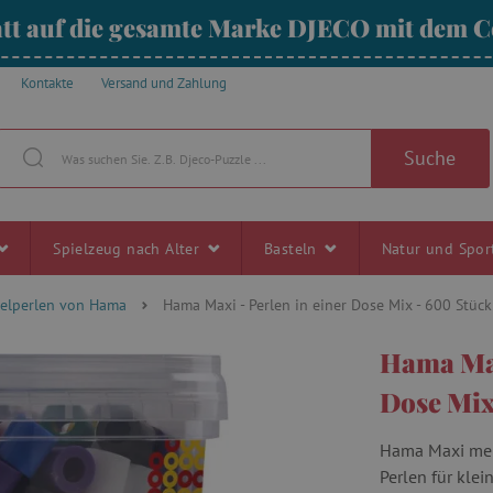
tt auf die gesamte Marke DJECO mit dem
Kontakte
Versand und Zahlung
Suche
Spielzeug nach Alter
Basteln
Natur und Spo
elperlen von Hama
Hama Maxi - Perlen in einer Dose Mix - 600 Stück
Hama Max
Dose Mix
Hama Maxi mehr
Perlen für klei