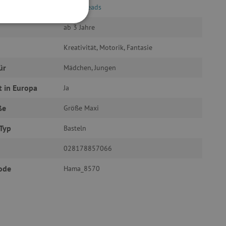
HAMA beads
ab 3 Jahre
FUNKTIONALITÄT
Kreativität, Motorik, Fantasie
ür
Mädchen, Jungen
t in Europa
Ja
g und die Kontoverwaltung.
ße
Größe Maxi
Typ
Basteln
žívaný k udržování
028178857066
ode
Hama_8570
et, um zwischen Menschen
es ist für die Website von
ber die Nutzung ihrer
uf Pinterest Marketing