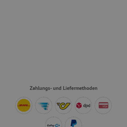
VISITOR_PRIVACY_METADATA
YouTube
.youtube.com
Zahlungs- und Liefermethoden
lastVisitedProduct
www.agathaswelt.de