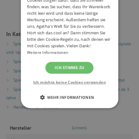
Cookies sorgen dafür, dass Sie schneller
finden, was Sie suchen, dass Ihr Warenkorb
nicht leer wird und dass keine lästige
Werbung erscheint. Außerdem helfen sie
uns, Agatha's Welt für Sie zu verbessern.
Hört sich das cool an? Dann stimmen Sie
In Kategorien eingeteilt
bitte den Cookie-Regeln zu, nach denen wir
Spielzeug nach Typ
Holzspielzeug
Mehrzweckspiele
mit Cookies spielen. Vielen Dank!
und -spielzeug aus Holz
Weitere Informationen
Spielzeug nach Typ
Montessori Spielzeug
ICH STIMME ZU
Spielzeug nach Typ
Motorikspielzeug
Spielzeug nach Typ
Waldorf Spielzeug und Hilfsmittel
Ich möchte keine Cookies verwenden
Spielzeug nach Alter
Spiele & Spielzeug für Kinder ab 3
MEHR INFORMATIONEN
Jahre
Hersteller
Grimm's
UNBEDINGT ERFORDERLICH
PERFORMANCE
Hersteller
Grimm's