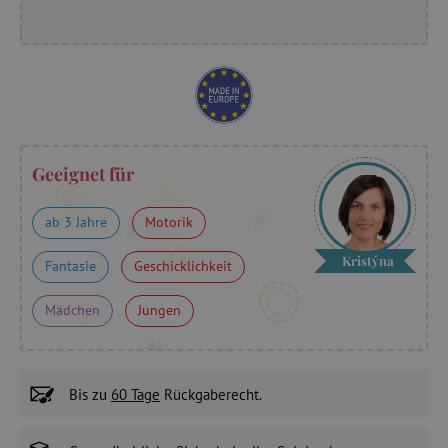
Geeignet für
ab 3 Jahre
Motorik
Kristýna
Fantasie
Geschicklichkeit
Mädchen
Jungen
Bis zu
60 Tage
Rückgaberecht.