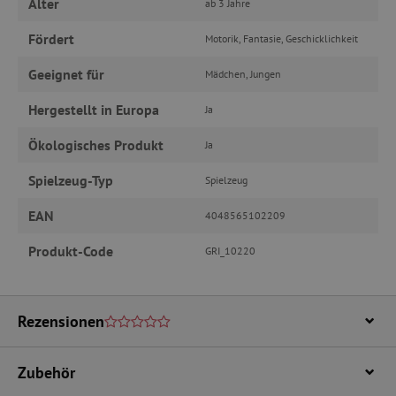
TARGETING
Alter
ab 3 Jahre
Fördert
Motorik, Fantasie, Geschicklichkeit
FUNKTIONALITÄT
Geeignet für
Mädchen, Jungen
Hergestellt in Europa
Ja
Unbedingt erforderlich
Performance
Ökologisches Produkt
Ja
Targeting
Funktionalität
Spielzeug-Typ
Spielzeug
Unbedingt erforderliche Cookies ermöglichen
wesentliche Kernfunktionen der Website wie die
Benutzeranmeldung und die Kontoverwaltung.
EAN
4048565102209
Ohne die unbedingt erforderlichen Cookies
kann die Website nicht ordnungsgemäß
Produkt-Code
GRI_10220
verwendet werden.
Name
Provider
/
Domäne
featureFlagIdentifier
www.agathaswelt.de
Rezensionen
PHPSESSID
PHP.net
www.agathaswelt.de
Zubehör
__cf_bm