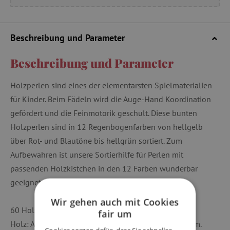
Beschreibung und Parameter
Beschreibung und Parameter
Holzperlen sind eines der elementarsten Spielmaterialien
für Kinder. Beim Fädeln wird die Auge-Hand Koordination
gefördert und die Feinmotorik geschult. Diese bunten
Holzperlen sind in 12 Regenbogenfarben von hellgelb
über Rot- und Blautöne bis hellgrün sortiert. Zum
Aufbewahren ist unsere Sortierhilfe für Perlen mit
passenden Holzkistchen in den 12 Farben wunderbar
geeignet. Für Kinder ab 3 Jahren geeignet.
Wir gehen auch mit Cookies
60 Holzperlen.
fair um
Holz: Ahorn farblich lasiert. Maße: Durchmesser 20mm.