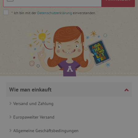
*
Ich bin mit der
Datenschutzerklärung
einverstanden.
_lb
.agathaswelt.de
_lb_ccc
.agathaswelt.de
Wie man einkauft
product_filter_remember
www.agathaswelt.de
Versand und Zahlung
_sp_ses.ab3e
www.agathaswelt.de
Europaweiter Versand
CookieScriptConsent
CookieScript
www.agathaswelt.de
Allgemeine Geschäftsbedingungen