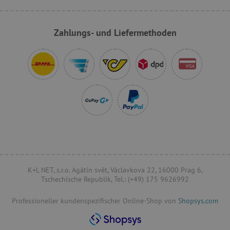
Zahlungs- und Liefermethoden
FPLC
.agathaswelt.de
VISITOR_PRIVACY_METADATA
YouTube
.youtube.com
K+L NET, s.r.o. Agátin svět, Václavkova 22, 16000 Prag 6,
Tschechische Republik, Tel.: (+49) 175 9626992
Professioneller kundenspezifischer Online-Shop von
Shopsys.com