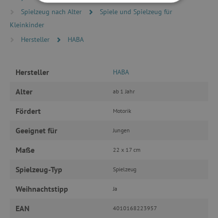
UNBEDINGT ERFORDERLICH
Spielzeug nach Alter
Spiele und Spielzeug für
Kleinkinder
PERFORMANCE
Hersteller
HABA
TARGETING
Hersteller
HABA
FUNKTIONALITÄT
Alter
ab 1 Jahr
Fördert
Motorik
Unbedingt erforderlich
Performance
Geeignet für
Jungen
Targeting
Funktionalität
Maße
22 x 17 cm
Unbedingt erforderliche Cookies ermöglichen
wesentliche Kernfunktionen der Website wie die
Spielzeug-Typ
Benutzeranmeldung und die Kontoverwaltung.
Spielzeug
Ohne die unbedingt erforderlichen Cookies
kann die Website nicht ordnungsgemäß
Weihnachtstipp
Ja
verwendet werden.
Name
Provider
/
Domäne
EAN
4010168223957