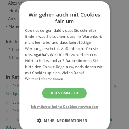
- Alter von: 12 Monate
- Motiv: Traktor
Wir gehen auch mit Cookies
- Anzahl Teile: 6 Stück
fair um
- Material: Buche, Linde (Sperrholz), Stahl
Cookies sorgen dafür, dass Sie schneller
finden, was Sie suchen, dass Ihr Warenkorb
Inhalt:
nicht leer wird und dass keine lästige
Werbung erscheint. Außerdem helfen sie
- 1 Puzzlebrett
uns, Agatha's Welt für Sie zu verbessern.
- 6 Puzzleteile
Hört sich das cool an? Dann stimmen Sie
bitte den Cookie-Regeln zu, nach denen wir
mit Cookies spielen. Vielen Dank!
In Kategorien eingeteilt
Weitere Informationen
Spielzeug nach Typ
Puzzles, Mosaike, Steckpuzzles
ICH STIMME ZU
Steckpuzzles aus Holz
Spielzeug nach Typ
Montessori Spielzeug
Ich möchte keine Cookies verwenden
Spielzeug nach Typ
Holzspielzeug
Spielzeug nach Alter
Spielzeug und Ausstattung für
MEHR INFORMATIONEN
Babys