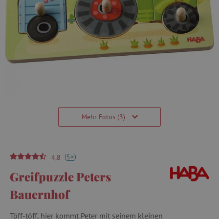
Mehr Fotos (3)
(
)
+
5
4,8
Greifpuzzle Peters
Bauernhof
Töff-töff, hier kommt Peter mit seinem kleinen