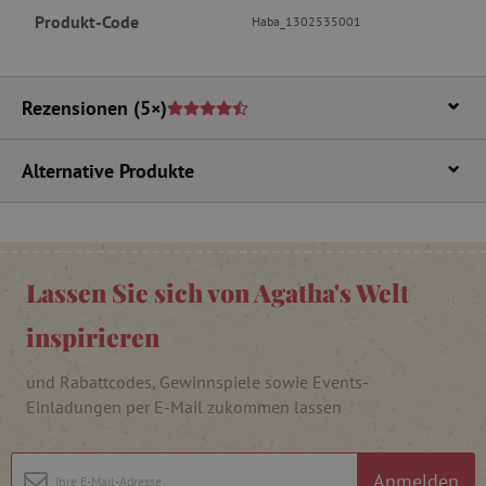
featureFlagIdentifier
www.agathaswelt.de
Produkt-Code
Haba_1302535001
PHPSESSID
PHP.net
www.agathaswelt.de
Rezensionen
(5×)
__cf_bm
Cloudflare Inc.
.vimeo.com
Alternative Produkte
_pinterest_ct_ua
Pinterest Inc.
.ct.pinterest.com
Lassen Sie sich von Agatha's Welt
cjConsent
.agathaswelt.de
inspirieren
und Rabattcodes, Gewinnspiele sowie Events-
FPAU
.agathaswelt.de
Einladungen per E-Mail zukommen lassen
Anmelden