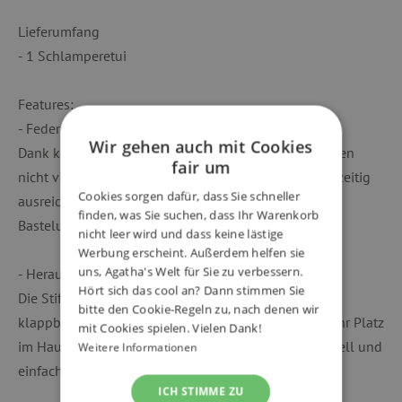
Lieferumfang
- 1 Schlamperetui
Features:
- Federmäppchen mit viel Platz
Wir gehen auch mit Cookies
Dank kompakter Etui-Form nimmt das Schulmäppchen
fair um
nicht viel Platz im Schulranzen ein und bietet gleichzeitig
Cookies sorgen dafür, dass Sie schneller
ausreichend Raum, um sämtliche Schreib- und
finden, was Sie suchen, dass Ihr Warenkorb
Bastelutensilien unterzubringen.
nicht leer wird und dass keine lästige
Werbung erscheint. Außerdem helfen sie
uns, Agatha's Welt für Sie zu verbessern.
- Herausnehmbarer Stifthalter
Hört sich das cool an? Dann stimmen Sie
Die Stifte lassen sich in den Gummischlaufen der
bitte den Cookie-Regeln zu, nach denen wir
klappbaren Flap ordentlich verstauen. Wer lieber mehr Platz
mit Cookies spielen. Vielen Dank!
im Hauptfach hat, kann die Klappe ausbauen – schnell und
Weitere Informationen
einfach dank Slide-on-Rail-System.
ICH STIMME ZU