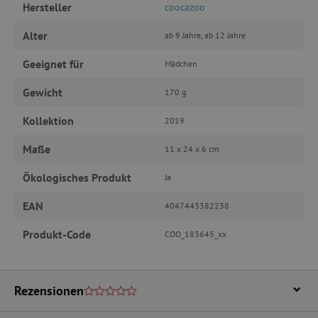
Hersteller
coocazoo
Benutzeranmeldung und die Kontoverwaltung.
Ohne die unbedingt erforderlichen Cookies
kann die Website nicht ordnungsgemäß
Alter
ab 9 Jahre, ab 12 Jahre
verwendet werden.
Geeignet für
Name
Provider
/
Domäne
Mädchen
featureFlagIdentifier
www.agathaswelt.de
Gewicht
170 g
PHPSESSID
PHP.net
www.agathaswelt.de
Kollektion
2019
Maße
11 x 24 x 6 cm
__cf_bm
Cloudflare Inc.
.vimeo.com
Ökologisches Produkt
Ja
EAN
4047443382238
Produkt-Code
COO_183645_xx
_pinterest_ct_ua
Pinterest Inc.
.ct.pinterest.com
cjConsent
.agathaswelt.de
Rezensionen