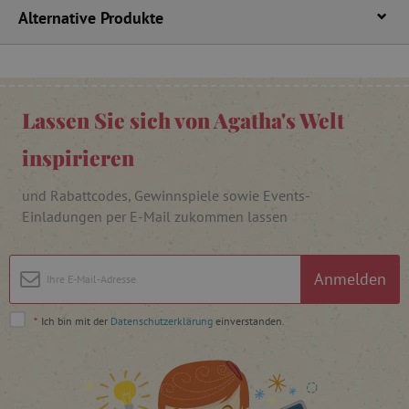
Alternative Produkte
FPAU
.agathaswelt.de
Lassen Sie sich von Agatha's Welt
inspirieren
_lb
.agathaswelt.de
und Rabattcodes, Gewinnspiele sowie Events-
Einladungen per E-Mail zukommen lassen
_lb_ccc
.agathaswelt.de
Anmelden
*
Ich bin mit der
Datenschutzerklärung
einverstanden.
product_filter_remember
www.agathaswelt.de