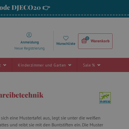
 Code DJECO20 👉
0
Warenkorb
Anmeldung
Wunschliste
Neue Registrierung
rt
Kinderzimmer und Garten
Sale %
reibetechnik
sich eine Mustertafel aus, legt sie unter die weißen
ttes und reibt sie mit den Buntstiften ein. Die Muster