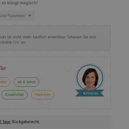
 es klingt magisch!
und Parameter
ukt ist nicht mehr käuflich erwerbbar. Schauen Sie sich
rodukte
hier
an.
für
nder
ab 6 Jahre
Kristýna
Kreativität
Mädchen
0 Tage
Rückgaberecht.