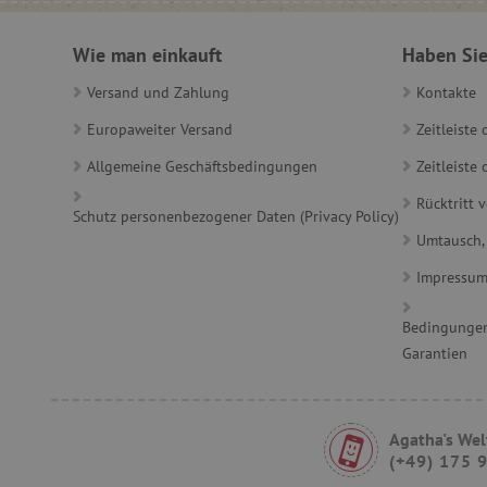
Wie man einkauft
Haben Sie
product_filter_remember
Versand und Zahlung
Kontakte
_sp_ses.ab3e
Europaweiter Versand
Zeitleiste
CookieScriptConsent
Allgemeine Geschäftsbedingungen
Zeitleist
Rücktritt 
Schutz personenbezogener Daten (Privacy Policy)
__cf_bm
Umtausch,
Impressu
_sp_id.ab3e
Bedingungen
Garantien
featureFlagCheckoutExpe
FPID
Agatha's Wel
__cf_bm
(+49) 175 