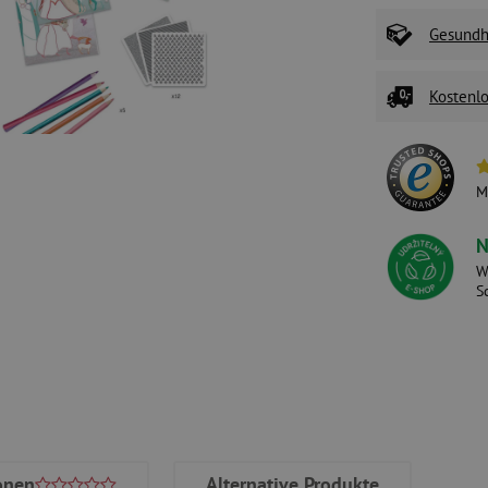
Gesundhe
Kostenlo
M
N
W
S
onen
Alternative Produkte