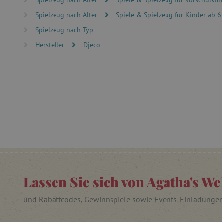
Unbedingt erforderliche Co
Ohne die unbedingt erford
Spielzeug nach Alter
Spiele & Spielzeug für Kinder ab 6
Name
Spielzeug nach Typ
featureFlagIdentifier
Hersteller
Djeco
PHPSESSID
__cf_bm
_pinterest_ct_ua
cjConsent
FPAU
Lassen Sie sich von Agatha's We
und Rabattcodes, Gewinnspiele sowie Events-Einladunge
_lb
_lb_ccc