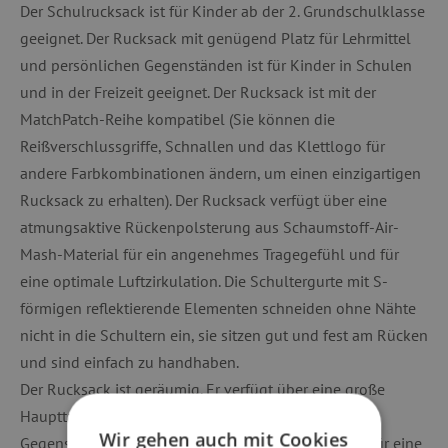
Der Schulrucksack ist für Kinder ab der 2. Grundschulklasse
geeignet. Der Rucksack mit genügend Platz für Lehrmittel
und persönlichen Gegenständen ist für Kinder in Schulen
und in der Freizeit geeignet. Der Rucksack ist mit der
MatchPatch-Reihe kompatibel (Sie können die
Reißverschlussgriffe, Schnallen und das Klettlogo für
andere Farbkombinationen ändern, um einen einzigartigen
Rucksack zu erhalten). Der Rucksack verfügt über eine
atmungsaktive Rückenpolsterung aus Schaumstoff-Air-
Mash-Material für ein angenehmes Tragegefühl und für
eine optimale Luftzirkulation. Die Schultergurte mit S-
förmigen reflektierende Elementen schneiden ohne Nähte
nicht in die Schultern ein, sie sitzen gut und fest am Rücken
und sind einfach zu handhaben.
Der Rucksack ist geräumig. Er verfügt über eine große
Haupttasche mit einer Innentasche, die für schwere
Wir gehen auch mit Cookies
Gegenstände (z.B. Lehrbücher) ausgelegt ist und so für eine