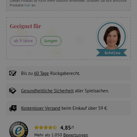
Dieses Produkt ist nicht mehr käuflich erwerbbar. Schauen Sie sich ähnliche
Produkte
hier
an.
Geeignet für
ab 9 Jahre
Jungen
Kristýna
Bis zu
60 Tage
Rückgaberecht.
Gesundheitliche Sicherheit
aller Spielsachen.
Kostenloser Versand
beim Einkauf über 59 €.
4,85
/5
Mehr als 1.050
Bewertungen