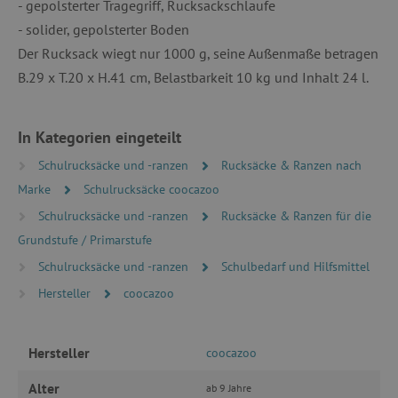
PERFORMANCE
- gepolsterter Tragegriff, Rucksackschlaufe
- solider, gepolsterter Boden
TARGETING
Der Rucksack wiegt nur 1000 g, seine Außenmaße betragen
B.29 x T.20 x H.41 cm, Belastbarkeit 10 kg und Inhalt 24 l.
FUNKTIONALITÄT
In Kategorien eingeteilt
Schulrucksäcke und -ranzen
Rucksäcke & Ranzen nach
Unbedingt erforderlich
Performance
Marke
Schulrucksäcke coocazoo
Targeting
Funktionalität
Schulrucksäcke und -ranzen
Rucksäcke & Ranzen für die
Unbedingt erforderliche Cookies ermöglichen
Grundstufe / Primarstufe
wesentliche Kernfunktionen der Website wie die
Benutzeranmeldung und die Kontoverwaltung.
Schulrucksäcke und -ranzen
Schulbedarf und Hilfsmittel
Ohne die unbedingt erforderlichen Cookies
kann die Website nicht ordnungsgemäß
Hersteller
coocazoo
verwendet werden.
Name
Provider
/
Domäne
featureFlagIdentifier
www.agathaswelt.de
Hersteller
coocazoo
PHPSESSID
PHP.net
Alter
ab 9 Jahre
www.agathaswelt.de