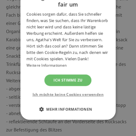
fair um
gleichmäßige Gewichtsverteilung sorgt. Das zusätzliche
Cookies sorgen dafür, dass Sie schneller
Fach bietet ausreichend Platz für Bücher und Ordner mit
finden, was Sie suchen, dass Ihr Warenkorb
einer Größe bis zu A4. Praktisch ist eine Tasche mit
nicht leer wird und dass keine lästige
Organizer für Dokumente, und Schreibwaren, sowie ein
Werbung erscheint. Außerdem helfen sie
Karabiner für Schlüssel. Außerdem finden Sie am Rucksack
uns, Agatha's Welt für Sie zu verbessern.
Hört sich das cool an? Dann stimmen Sie
eine geräumige Vordertasche, die beispielsweise für eine
bitte den Cookie-Regeln zu, nach denen wir
Snackbox geeignet ist, zwei Seitentaschen für eine
mit Cookies spielen. Vielen Dank!
Trinkflasche und eine Geheimtasche auf der Rückseite des
Weitere Informationen
Rucksacks.
Weitere Vorteile dieses Schulrucksacks:
ICH STIMME ZU
- abgedeckte Marken-YKK-Reißverschlüsse
Ich möchte keine Cookies verwenden
- seitliche Riemen
- verstellbarer, abnehmbarer Brustgurt mit Anti-Zug-Stopp
MEHR INFORMATIONEN
- abnehmbarer Lendengurt für mehr Sicherheit
- reflektierende Schlaufe an der Vorderseite des Rucksacks
UNBEDINGT ERFORDERLICH
zur Befestigung des Blitzes