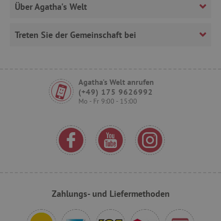
Über Agatha's Welt
FPLC
.agathaswelt.de
Treten Sie der Gemeinschaft bei
Agatha's Welt anrufen
(+49) 175 9626992
Mo - Fr 9:00 - 15:00
VISITOR_PRIVACY_METADATA
YouTube
.youtube.com
Zahlungs- und Liefermethoden
lastVisitedProduct
www.agathaswelt.de