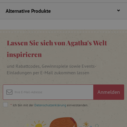
Alternative Produkte
_lb
.agathaswelt.de
_lb_ccc
.agathaswelt.de
Lassen Sie sich von Agatha's Welt
inspirieren
und Rabattcodes, Gewinnspiele sowie Events-
Einladungen per E-Mail zukommen lassen
product_filter_remember
www.agathaswelt.de
_sp_ses.ab3e
www.agathaswelt.de
Anmelden
CookieScriptConsent
CookieScript
www.agathaswelt.de
*
Ich bin mit der
Datenschutzerklärung
einverstanden.