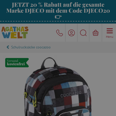
JETZT 20 % Rabatt auf die gesamte
Marke DJECO mit dem Code DJECO20
👉
Menu
Schulrucksäcke coocazoo
Versand
kostenfrei