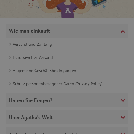
_lb
.agathaswelt.de
_lb_ccc
.agathaswelt.de
Wie man einkauft
Versand und Zahlung
Europaweiter Versand
product_filter_remember
www.agathaswelt.de
Allgemeine Geschäftsbedingungen
_sp_ses.ab3e
www.agathaswelt.de
Schutz personenbezogener Daten (Privacy Policy)
CookieScriptConsent
CookieScript
www.agathaswelt.de
Haben Sie Fragen?
Über Agatha's Welt