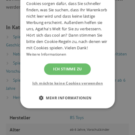
Cookies sorgen dafür, dass Sie schneller
werden. Hergestellt aus Birkenholz.
finden, was Sie suchen, dass Ihr Warenkorb
nicht leer wird und dass keine lästige
Werbung erscheint. Außerdem helfen sie
In Kategorien eingeteilt
uns, Agatha's Welt für Sie zu verbessern.
Hört sich das cool an? Dann stimmen Sie
Spielzeug nach Typ
Gesellschaftsspiele
bitte den Cookie-Regeln zu, nach denen wir
Geschicklichkeitsspiele
mit Cookies spielen. Vielen Dank!
Natur und Sport
Sportspiele
Bewegungsaktivitäten
Weitere Informationen
Spielzeug nach Alter
Spiele & Spielzeug für
ICH STIMME ZU
Vorschulkinder (Alter 5+)
Spielzeug nach Alter
Spiele & Spielzeug für Kinder ab 6
Ich möchte keine Cookies verwenden
Jahre
Hersteller
BS Toys
MEHR INFORMATIONEN
UNBEDINGT ERFORDERLICH
Hersteller
BS Toys
PERFORMANCE
Alter
ab 6 Jahre, Vorschulkinder