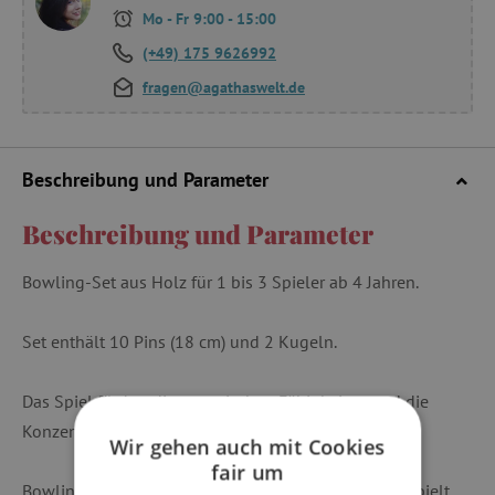
Mo - Fr 9:00 - 15:00
(+49) 175 9626992
fragen@agathaswelt.de
Beschreibung und Parameter
Beschreibung und Parameter
Bowling-Set aus Holz für 1 bis 3 Spieler ab 4 Jahren.
Set enthält 10 Pins (18 cm) und 2 Kugeln.
Das Spiel fördert die motorischen Fähigkeiten und die
Konzentration.
Wir gehen auch mit Cookies
fair um
Bowling kann zu Hause oder draußen im Garten gespielt