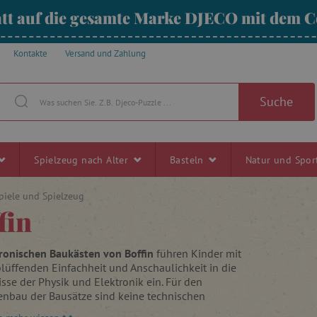
tt auf die gesamte Marke DJECO mit dem
Kontakte
Versand und Zahlung
Suche
Spielzeug nach Alter
Basteln
Natur und Spo
piele und Spielzeug
fin
tronischen Baukästen von Boffin
führen Kinder mit
blüffenden Einfachheit und Anschaulichkeit in die
se der Physik und Elektronik ein. Für den
bau der Bausätze sind keine technischen
se erforderlich, da jedem
Bausatz
eine leicht