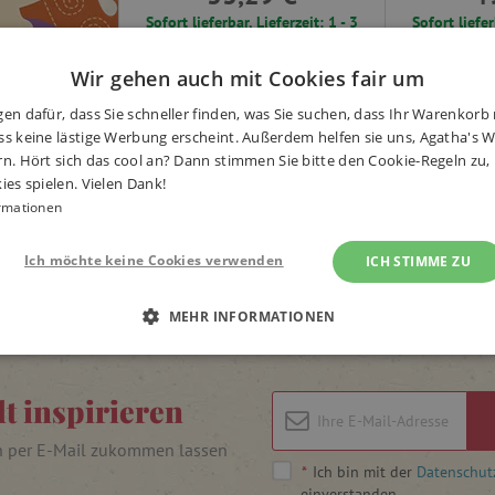
Sofort lieferbar, Lieferzeit: 1 - 3
Sofort liefer
Tage
Wir gehen auch mit Cookies fair um
-
+
-
+
In den Warenkorb
en dafür, dass Sie schneller finden, was Sie suchen, dass Ihr Warenkorb 
s keine lästige Werbung erscheint. Außerdem helfen sie uns, Agatha's We
rn. Hört sich das cool an? Dann stimmen Sie bitte den Cookie-Regeln zu
len
Preis aufsteigend
Preis absteigend
Bewertung
ies spielen. Vielen Dank!
rmationen
gebnisse, die dem Filter entsprechen
Ich möchte keine Cookies verwenden
ICH STIMME ZU
MEHR INFORMATIONEN
 ERFORDERLICH
PERFORMANCE
TARGETING
lt inspirieren
n per E-Mail zukommen lassen
Unbedingt erforderlich
Performance
Targeting
Funktionalität
*
Ich bin mit der
Datenschut
einverstanden.