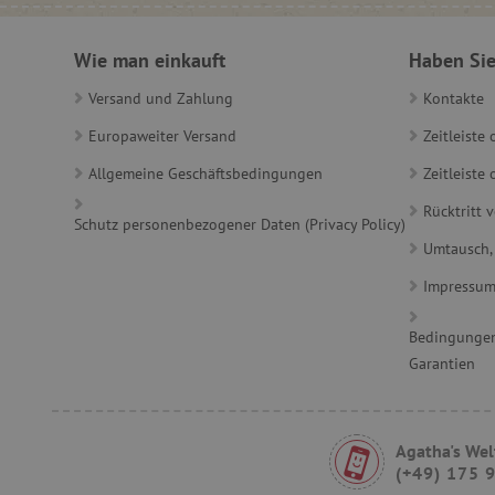
Unbedingt erforderliche Co
Ohne die unbedingt erford
Wie man einkauft
Haben Sie
Name
featureFlagIdentifier
Versand und Zahlung
Kontakte
PHPSESSID
Europaweiter Versand
Zeitleiste
Allgemeine Geschäftsbedingungen
Zeitleist
__cf_bm
Rücktritt 
Schutz personenbezogener Daten (Privacy Policy)
Umtausch,
_pinterest_ct_ua
Impressu
cjConsent
Bedingungen
FPAU
Garantien
_lb
Agatha's Wel
(+49) 175 
_lb_ccc