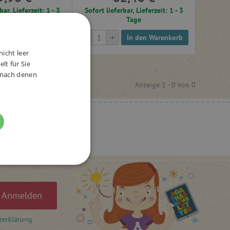
bar, Lieferzeit: 1 - 3
Sofort lieferbar, Lieferzeit: 1 - 3
Tage
Tage
-
+
In den Warenkorb
In den Warenkorb
nicht leer
lt für Sie
, nach denen
Anzeige 1 -
0
von
0
FUNKTIONALITÄT
Anmelden
zerklärung