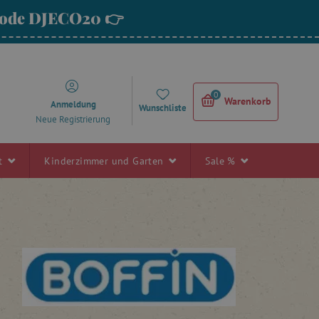
 Code DJECO20 👉
0
Warenkorb
Anmeldung
Wunschliste
Neue Registrierung
rt
Kinderzimmer und Garten
Sale %