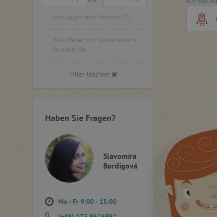
Ich möcht
verständl
versuche
Auf Lager zum Versand
(0)
einfachs
Nur Waren mit kostenlosem
Sie sind 
Versand
(0)
Angebot 
Blogartik
Filter löschen
Haben Sie Fragen?
Slavomíra
Bordigová
Mo - Fr 9:00 - 15:00
(+49) 175 9626992