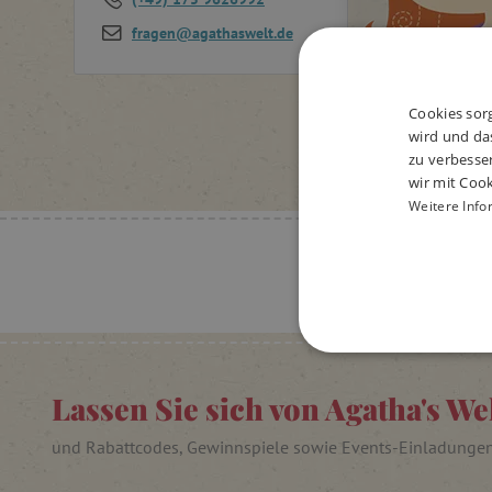
fragen@agathaswelt.de
Cookies sorg
wird und das
zu verbesse
Empfoh
wir mit Cook
Weitere Info
Keine Er
UNBEDINGT
Lassen Sie sich von Agatha's We
und Rabattcodes, Gewinnspiele sowie Events-Einladunge