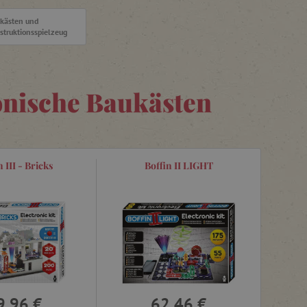
kästen und
struktionsspielzeug
onische Baukästen
 III - Bricks
Boffin II LIGHT
9,96 €
62,46 €