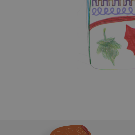
__cf_bm
_sp_id.ab3e
featureFlagCheckoutExpe
FPID
__cf_bm
FPLC
VISITOR_PRIVACY_METAD