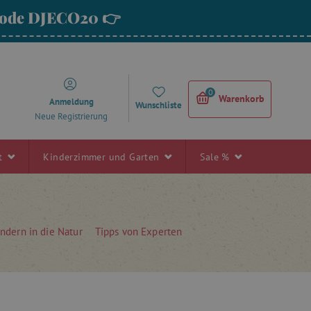
 Code DJECO20 👉
0
Warenkorb
Anmeldung
Wunschliste
Neue Registrierung
rt
Kinderzimmer und Garten
Sale %
indern in die Natur
Tipps von Experten