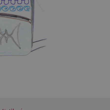
ungsgemäß funktionieren.
et, um zwischen Menschen
es ist für die Website von
ber die Nutzung ihrer
t, um Benutzerverhalten
, um eine personalisierte
et, um zwischen Menschen
es ist für die Website von
ber die Nutzung ihrer
t, um die
onalität der Website-
 verfolgen, um ihre
ern. Es kann auch an der
teiligt sein, um zu
Funktionen der Website
herung der Einwilligungs-
 des Nutzers für ihre