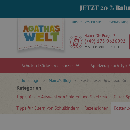
JETZT 20 % Raba
Unsere Geschichte
Mama's Blog
Haben Sie Fragen?
(+49) 175 9626992
Mo - Fr 9:00 - 15:00
Schulrucksäcke und -ranzen
Spielzeug nach Typ
Homepage
Mama's Blog
Kostenloser Download: Grap
Kategorien
Tipps für die Auswahl von Spielen und Spielzeug
Gutes S
Tipps für Eltern von Schulkindern
Rezensionen
Kostenl