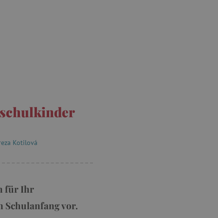
schulkinder
reza Kotilová
 für Ihr
n Schulanfang vor.