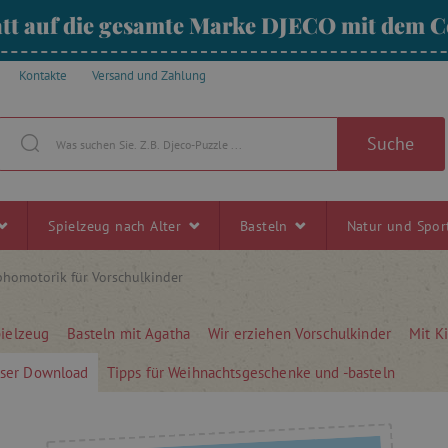
tt auf die gesamte Marke DJECO mit dem
Kontakte
Versand und Zahlung
Suche
Spielzeug nach Alter
Basteln
Natur und Spo
homotorik für Vorschulkinder
pielzeug
Basteln mit Agatha
Wir erziehen Vorschulkinder
Mit K
oser Download
Tipps für Weihnachtsgeschenke und -basteln