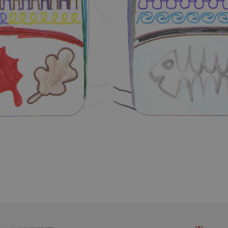
Cookie-Script.com muss ordn
30 Minuten
Dieser Cookie wird verwend
Cloudflare Inc.
und Bots zu unterscheiden. Di
.heureka.cz
Vorteil, um gültige Berichte ü
Website zu erstellen.
www.agathaswelt.de
1 Jahr 1
Monat
rimentVariant
www.agathaswelt.de
4 Monate
.agathaswelt.de
1 Jahr 1
Dieses Cookie wird verwende
Monat
und Präferenzen zu verfolgen
Erfahrung zu bieten.
30 Minuten
Dieser Cookie wird verwend
Cloudflare Inc.
und Bots zu unterscheiden. Di
.onesignal.com
Vorteil, um gültige Berichte ü
Website zu erstellen.
.agathaswelt.de
20 Stunden
Dieses Cookie wird verwende
Leistungsfähigkeit und Funkti
Benutzer zu speichern und zu
Browser-Erfahrung zu verbess
Erfassung von Analysedaten be
messen, wie Nutzer mit den 
interagieren.
ATA
6 Monate
Dieses Cookie dient der Speic
YouTube
und Datenschutzbestimmungen
.youtube.com