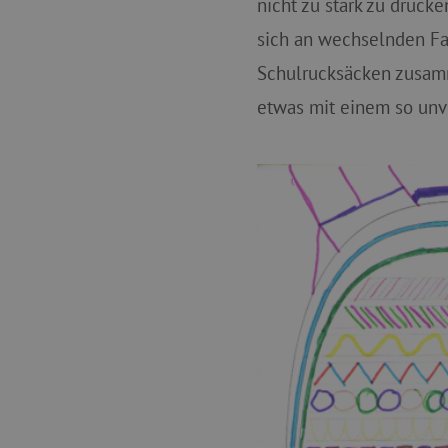
nicht zu stark zu drück
sich an wechselnden F
_pinterest_ct_ua
Schulrucksäcken zusamm
etwas mit einem so unv
cjConsent
FPAU
_lb
_lb_ccc
product_filter_remember
_sp_ses.ab3e
CookieScriptConsent