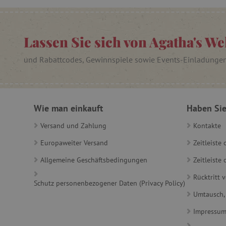
cjConsent
FPAU
Lassen Sie sich von Agatha's We
und Rabattcodes, Gewinnspiele sowie Events-Einladunge
_lb
_lb_ccc
Wie man einkauft
Haben Sie
Versand und Zahlung
Kontakte
product_filter_remember
Europaweiter Versand
Zeitleiste
_sp_ses.ab3e
CookieScriptConsent
Allgemeine Geschäftsbedingungen
Zeitleist
Rücktritt 
Schutz personenbezogener Daten (Privacy Policy)
Umtausch,
__cf_bm
Impressu