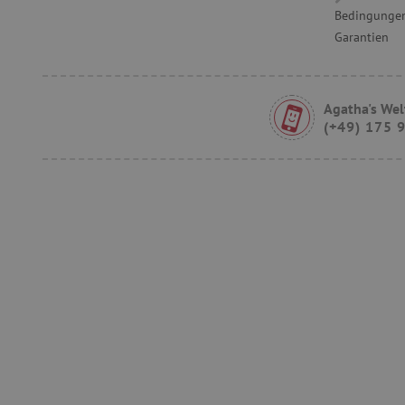
_sp_id.ab3e
Bedingungen
Garantien
featureFlagCheckoutExpe
FPID
Agatha's Wel
__cf_bm
(+49) 175 
FPLC
VISITOR_PRIVACY_METAD
lastVisitedProduct