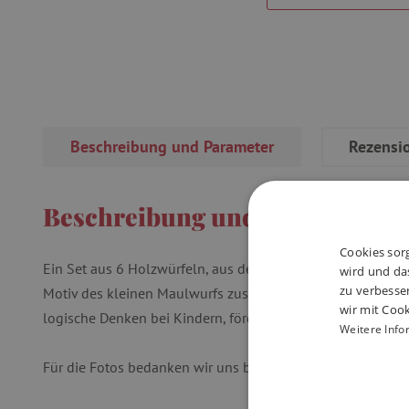
Beschreibung und Parameter
Rezensi
Beschreibung und Parameter
Cookies sorg
Ein Set aus 6 Holzwürfeln, aus denen Kinder in verschiede
wird und das
zu verbesse
Motiv des kleinen Maulwurfs zusammenstellen können. Die
wir mit Cook
logische Denken bei Kindern, fördern die Feinmotorik und d
Weitere Info
Für die Fotos bedanken wir uns bei @veronikaagatka.