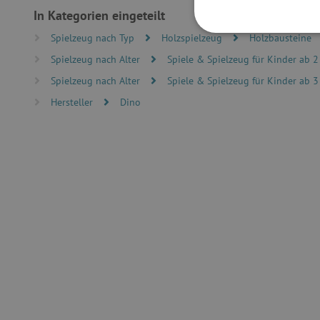
In Kategorien eingeteilt
Spielzeug nach Typ
Holzspielzeug
Holzbausteine
UNBEDINGT
Spielzeug nach Alter
Spiele & Spielzeug für Kinder ab 2
Spielzeug nach Alter
Spiele & Spielzeug für Kinder ab 3
Hersteller
Dino
Unbedingt erforderliche Co
Ohne die unbedingt erford
Name
featureFlagIdentifier
PHPSESSID
__cf_bm
_pinterest_ct_ua