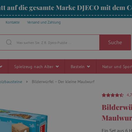
tt auf die gesamte Marke DJECO mit dem
Kontakte
Versand und Zahlung
Suche
Spielzeug nach Alter
Basteln
Natur und Spo
olzbausteine
Bilderwürfel – Der kleine Maulwurf
4,
Bilderwü
Maulwur
Ein Set aus 6 