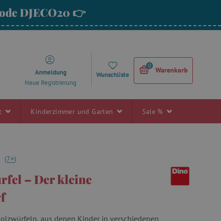
 Code DJECO20 👉
0
Warenkorb
Anmeldung
Wunschliste
Neue Registrierung
rt
Kinderzimmer und Garten
Sale %
+
7
(
7
)
rfel – Der kleine
f
Holzwürfeln, aus denen Kinder in verschiedenen