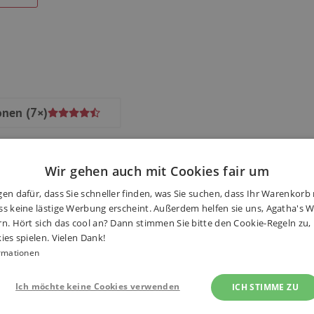
onen
(7×)
Wir gehen auch mit Cookies fair um
en dafür, dass Sie schneller finden, was Sie suchen, dass Ihr Warenkorb 
nen Situationen 6 Bilder mit dem
s keine lästige Werbung erscheint. Außerdem helfen sie uns, Agatha's We
Haben S
rn. Hört sich das cool an? Dann stimmen Sie bitte den Cookie-Regeln zu
 Würfel unterstützen das
ies spielen. Vielen Dank!
ie Vorstellungskraft.
rmationen
Ich möchte keine Cookies verwenden
ICH STIMME ZU