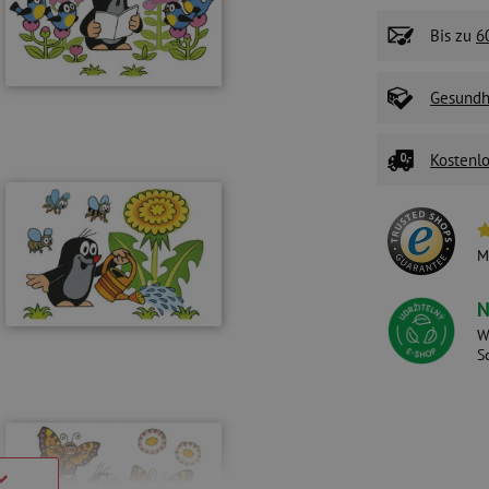
Bis zu
6
Gesundhe
Kostenlo
M
N
W
S