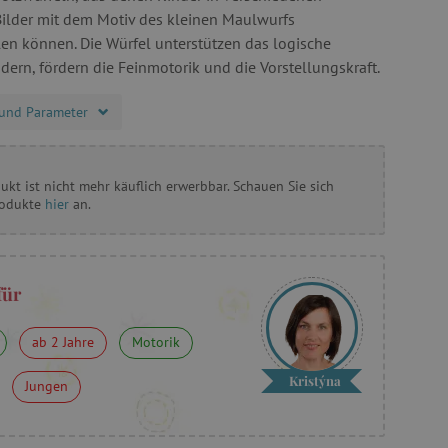
Bilder mit dem Motiv des kleinen Maulwurfs
n können. Die Würfel unterstützen das logische
dern, fördern die Feinmotorik und die Vorstellungskraft.
und Parameter
ukt ist nicht mehr käuflich erwerbbar. Schauen Sie sich
rodukte
hier
an.
für
ab 2 Jahre
Motorik
Kristýna
Jungen