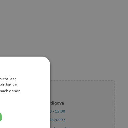
nicht leer
lt für Sie
ie Fragen?
, nach denen
Slavomíra Bordigová
Mo - Fr 9:00 - 15:00
(+49) 175 9626992