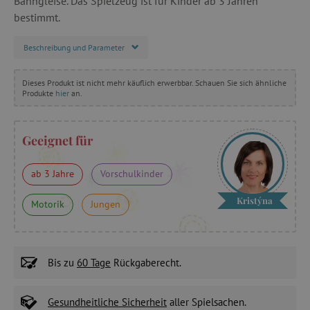
Bahngleise. Das Spielzeug ist für Kinder ab 3 Jahren
bestimmt.
Beschreibung und Parameter
Dieses Produkt ist nicht mehr käuflich erwerbbar. Schauen Sie sich ähnliche
Produkte
hier
an.
Geeignet für
ab 3 Jahre
Vorschulkinder
Kristýna
Motorik
Jungen
Bis zu
60 Tage
Rückgaberecht.
Gesundheitliche Sicherheit
aller Spielsachen.