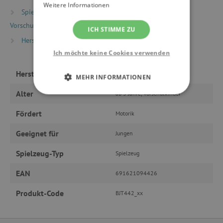
Weitere Informationen
Spielzeug nach Alter
Spiele & Spielzeug für
Vorschulkinder (Alter 5+)
ICH STIMME ZU
Hersteller
Bigjigs
Ich möchte keine Cookies verwenden
Hersteller
Bigjigs
MEHR INFORMATIONEN
Alter
ab 3 Jahre, Vorschulkinder
UNBEDINGT ERFORDERLICH
Fördert
Motorik
PERFORMANCE
Geeignet für
Jungen
TARGETING
Spielzeug-Typ
Spielzeug
FUNKTIONALITÄT
EAN
691621094426
Produkt-Code
BJT442_xx
Unbedingt erforderlich
Performance