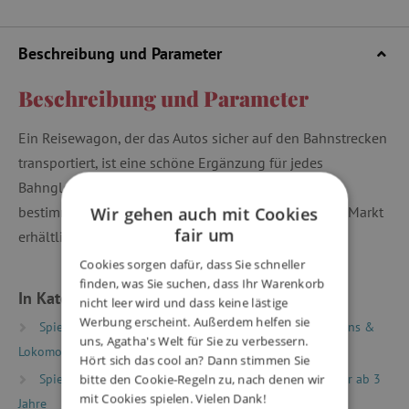
Beschreibung und Parameter
Beschreibung und Parameter
Ein Reisewagon, der das Autos sicher auf den Bahnstrecken
transportiert, ist eine schöne Ergänzung für jedes
Bahngleise. Das Spielzeug ist für Kinder ab 3 Jahren
bestimmt. Bigjigs können mit allen anderen auf dem Markt
Wir gehen auch mit Cookies
fair um
erhältlichen Holzbahngleisen kombiniert werden.
Cookies sorgen dafür, dass Sie schneller
finden, was Sie suchen, dass Ihr Warenkorb
In Kategorien eingeteilt
nicht leer wird und dass keine lästige
Werbung erscheint. Außerdem helfen sie
Spielzeug nach Typ
Holzeisenbahnen
Waggons &
uns, Agatha's Welt für Sie zu verbessern.
Lokomotiven
Hört sich das cool an? Dann stimmen Sie
Spielzeug nach Alter
Spiele & Spielzeug für Kinder ab 3
bitte den Cookie-Regeln zu, nach denen wir
mit Cookies spielen. Vielen Dank!
Jahre