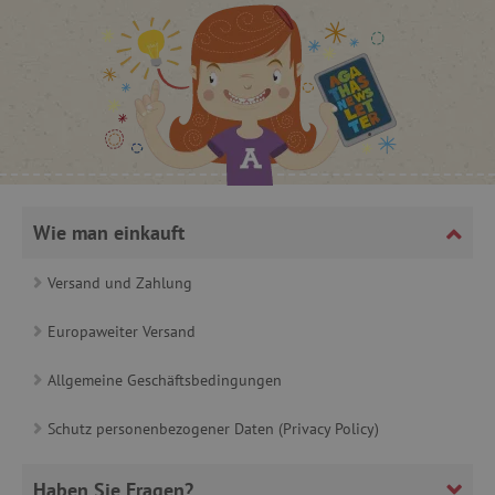
cjConsent
.agathaswelt.de
FPAU
.agathaswelt.de
Wie man einkauft
Versand und Zahlung
_lb
.agathaswelt.de
Europaweiter Versand
_lb_ccc
.agathaswelt.de
Allgemeine Geschäftsbedingungen
Schutz personenbezogener Daten (Privacy Policy)
Haben Sie Fragen?