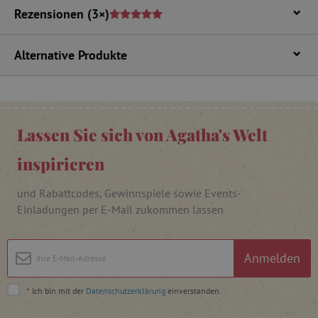
Targeting
Funktionalität
Rezensionen
(3×)
Unbedingt erforderliche Cookies ermöglichen
wesentliche Kernfunktionen der Website wie die
Alternative Produkte
Benutzeranmeldung und die Kontoverwaltung.
Ohne die unbedingt erforderlichen Cookies
kann die Website nicht ordnungsgemäß
verwendet werden.
Name
Provider
/
Domäne
Lassen Sie sich von Agatha's Welt
featureFlagIdentifier
www.agathaswelt.de
PHPSESSID
PHP.net
inspirieren
www.agathaswelt.de
und Rabattcodes, Gewinnspiele sowie Events-
__cf_bm
Cloudflare Inc.
Einladungen per E-Mail zukommen lassen
.vimeo.com
Anmelden
*
Ich bin mit der
Datenschutzerklärung
einverstanden.
_pinterest_ct_ua
Pinterest Inc.
.ct.pinterest.com