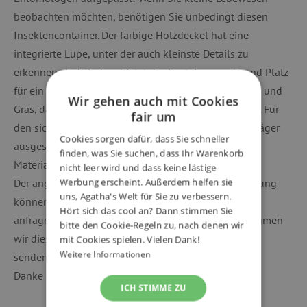
beobachten möchten, benötigen Sie unbedingt diesen
Insektencontainer. Der farbige Holzdeckel hat eine
integrierte Lupe, unter der auch kleinste Details zu
erkennen sind. Zudem bietet der Container genügend Platz
für ein gemütliches Insekten „Wohnzimmer“ aus Laub und
Wir gehen auch mit Cookies
Gras, damit sich die tierischen Bewohner wohlfühlen. Für
fair um
den sicheren Transport ist der Container mit einem Träger
Cookies sorgen dafür, dass Sie schneller
ausgestattet.
finden, was Sie suchen, dass Ihr Warenkorb
Material: fester, perfekt transparenter Kunststoff.
nicht leer wird und dass keine lästige
Der angegebene Preis gilt für 1 Stück. Bei der Bestellung
Werbung erscheint. Außerdem helfen sie
uns, Agatha's Welt für Sie zu verbessern.
können Sie im Bestellschein ein bestimmtes Motiv
Hört sich das cool an? Dann stimmen Sie
anfragen. Wenn das angefragte Motiv vorrätig ist, nehmen
bitte den Cookie-Regeln zu, nach denen wir
wir dieses gerne bei Ihrer Bestellung auf. Andernfalls
mit Cookies spielen. Vielen Dank!
Weitere Informationen
senden wir nach dem Zufallsprinzip.
Danke für die Fotos: @kreativnarodina
ICH STIMME ZU