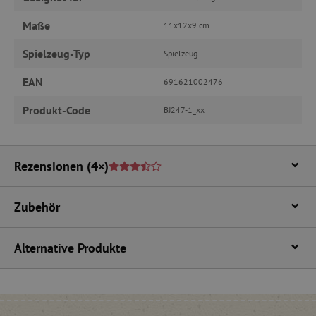
Ohne die unbedingt erforderlichen Cookies
kann die Website nicht ordnungsgemäß
Maße
11x12x9 cm
verwendet werden.
Spielzeug-Typ
Name
Provider
/
Domäne
Spielzeug
featureFlagIdentifier
www.agathaswelt.de
EAN
691621002476
PHPSESSID
PHP.net
www.agathaswelt.de
Produkt-Code
BJ247-1_xx
__cf_bm
Cloudflare Inc.
.vimeo.com
Rezensionen
(4×)
Zubehör
_pinterest_ct_ua
Pinterest Inc.
.ct.pinterest.com
Alternative Produkte
cjConsent
.agathaswelt.de