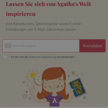
Lassen Sie sich von Agatha's Welt
FPAU
.agathaswelt.de
inspirieren
und Rabattcodes, Gewinnspiele sowie Events-
Einladungen per E-Mail zukommen lassen
Anmelden
_lb
.agathaswelt.de
*
Ich bin mit der
Datenschutzerklärung
einverstanden.
_lb_ccc
.agathaswelt.de
product_filter_remember
www.agathaswelt.de