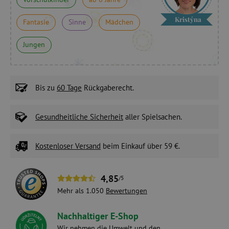
Kristýna
Fantasie
Sinne
Mädchen
Jungen
Bis zu
60 Tage
Rückgaberecht.
Gesundheitliche Sicherheit
aller Spielsachen.
Kostenloser Versand
beim Einkauf über 59 €.
4,85
/5
Mehr als 1.050
Bewertungen
Nachhaltiger E-Shop
Wir nehmen die Umwelt und den