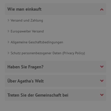
_sp_ses.ab3e
www.agathaswelt.de
Wie man einkauft
CookieScriptConsent
CookieScript
www.agathaswelt.de
Versand und Zahlung
Europaweiter Versand
Allgemeine Geschäftsbedingungen
__cf_bm
Cloudflare Inc.
Schutz personenbezogener Daten (Privacy Policy)
.heureka.cz
Haben Sie Fragen?
Über Agatha's Welt
_sp_id.ab3e
www.agathaswelt.de
featureFlagCheckoutExperimentVariant
www.agathaswelt.de
Treten Sie der Gemeinschaft bei
FPID
.agathaswelt.de