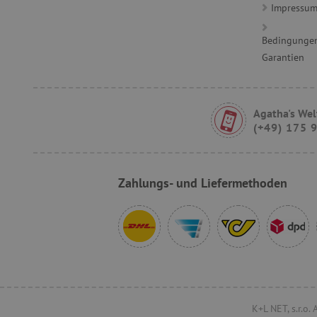
FPID
Impressu
Bedingungen
__cf_bm
Garantien
FPLC
Agatha's Wel
(+49) 175 
VISITOR_PRIVACY_METAD
Zahlungs- und Liefermethoden
lastVisitedProduct
K+L NET, s.r.o.
Provider
/
Name