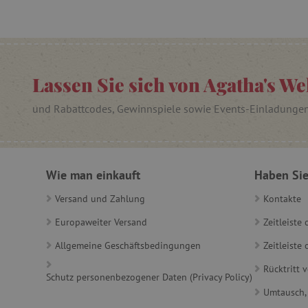
_lb
_lb_ccc
Lassen Sie sich von Agatha's We
und Rabattcodes, Gewinnspiele sowie Events-Einladunge
product_filter_remember
_sp_ses.ab3e
CookieScriptConsent
Wie man einkauft
Haben Sie
Versand und Zahlung
Kontakte
__cf_bm
Europaweiter Versand
Zeitleiste
Allgemeine Geschäftsbedingungen
Zeitleist
_sp_id.ab3e
Rücktritt 
Schutz personenbezogener Daten (Privacy Policy)
Umtausch,
featureFlagCheckoutExpe