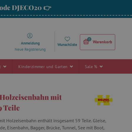
 Code DJECO20 👉
0
Warenkorb
Anmeldung
Wunschliste
Neue Registrierung
rt
Kinderzimmer und Garten
Sale %
- Holzeisenbahn mit
9 Teile
mit Holzeisenbahn enthält insgesamt 59 Teile. Gleise,
de, Eisenbahn, Bagger, Brücke, Tunnel, See mit Boot,