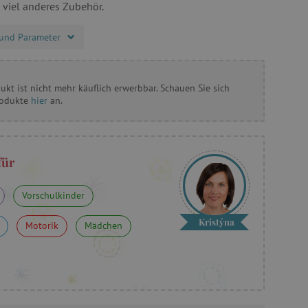
 viel anderes Zubehör.
und Parameter
ukt ist nicht mehr käuflich erwerbbar. Schauen Sie sich
rodukte
hier
an.
für
Vorschulkinder
Kristýna
Motorik
Mädchen