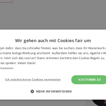
onen
Wir gehen auch mit Cookies fair um
en dafür, dass Sie schneller finden, was Sie suchen, dass Ihr Warenkorb 
s keine lästige Werbung erscheint. Außerdem helfen sie uns, Agatha's We
rn. Hört sich das cool an? Dann stimmen Sie bitte den Cookie-Regeln zu
ies spielen. Vielen Dank!
rmationen
e. Gleise, Figuren, Gebäude,
Haben S
r und viel anderes Zubehör.
Ich möchte keine Cookies verwenden
ICH STIMME ZU
 Zügen beginnt. Der Vorteil beim
elen und somit eine bessere
MEHR INFORMATIONEN
it allen anderen Holzbahngleisen
 ERFORDERLICH
PERFORMANCE
TARGETING