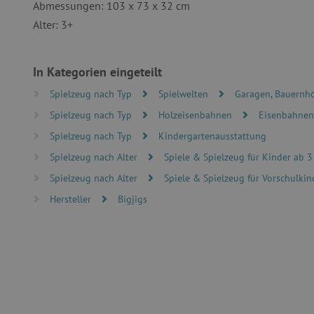
Abmessungen: 103 x 73 x 32 cm
Alter: 3+
In Kategorien eingeteilt
Unbedingt erforderliche Co
Ohne die unbedingt erford
Spielzeug nach Typ
Spielwelten
Garagen, Bauernhö
Name
Spielzeug nach Typ
Holzeisenbahnen
Eisenbahnen 
featureFlagIdentifier
Spielzeug nach Typ
Kindergartenausstattung
PHPSESSID
Spielzeug nach Alter
Spiele & Spielzeug für Kinder ab 3
Spielzeug nach Alter
Spiele & Spielzeug für Vorschulkind
__cf_bm
Hersteller
Bigjigs
_pinterest_ct_ua
cjConsent
FPAU