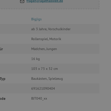
fragen@agathaswelt.de
Bigjigs
g und die Kontoverwaltung.
ab 3 Jahre, Vorschulkinder
Rollenspiel, Motorik
ür
Mädchen, Jungen
žívaný k udržování
16 kg
et, um zwischen Menschen
es ist für die Website von
103 x 73 x 32 cm
ber die Nutzung ihrer
Typ
Baukästen, Spielzeug
uf Pinterest Marketing
691621090404
n Einwilligungszustand des
ebsite zu speichern.
ode
BJT040_xx
, um benutzerspezifische
uf welche Seiten Benutzer
-Seiteninhalte basierend