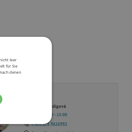
nicht leer
lt für Sie
, nach denen
ie Fragen?
Slavomíra Bordigová
Mo - Fr 9:00 - 15:00
(+49) 175 9626992
FUNKTIONALITÄT