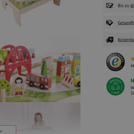
Bis zu
6
Gesundhe
Kostenlo
M
N
W
S