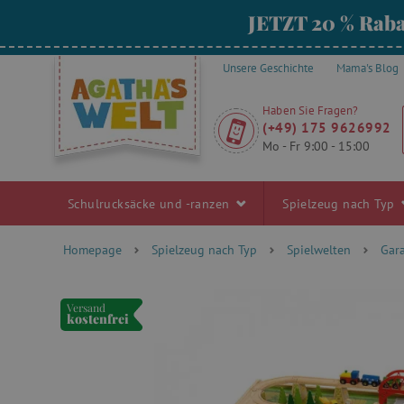
JETZT 20 % Raba
Unsere Geschichte
Mama's Blog
Haben Sie Fragen?
(+49) 175 9626992
Mo - Fr 9:00 - 15:00
Schulrucksäcke und -ranzen
Spielzeug nach Typ
Homepage
Spielzeug nach Typ
Spielwelten
Gar
Versand
kostenfrei