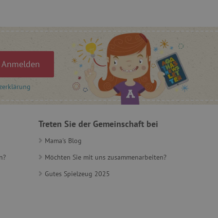
cher anpassen oder
r Besucher sendet.
rý nám zajišťuje hledání
 Einwilligung des Nutzers
auf der Website zu
gesetzlicher
Anmelden
en, um eine Einwilligung
 Cookies zu erhalten.
zerklärung
ů
ie-Script.com-Dienst
Treten Sie der Gemeinschaft bei
ngseinstellungen für
rn. Das Cookie-Banner von
ungsgemäß funktionieren.
Mama's Blog
et, um zwischen Menschen
n?
Möchten Sie mit uns zusammenarbeiten?
es ist für die Website von
ber die Nutzung ihrer
Gutes Spielzeug 2025