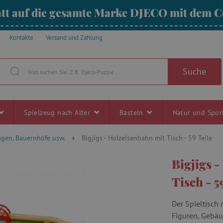
tt auf die gesamte Marke DJECO mit dem
Kontakte
Versand und Zahlung
Suche
Spielzeug nach Alter
Basteln
Natur und Spo
agen, Bauernhöfe usw.
Bigjigs - Holzeisenbahn mit Tisch - 59 Teile
Bigjigs 
Tisch - 5
Der Spieltisch 
Figuren, Gebäu