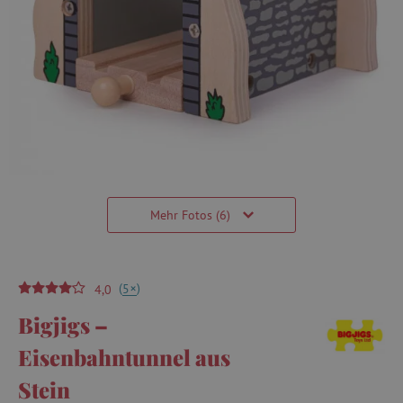
Mehr Fotos (6)
(
)
+
5
4,0
Bigjigs –
Eisenbahntunnel aus
Stein