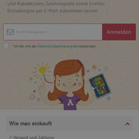
und Rabattcodes, Gewinnspiele sowie Events-
Einladungen per E-Mail zukommen lassen
_pinterest_ct_ua
Pinterest Inc.
.ct.pinterest.com
Anmelden
cjConsent
.agathaswelt.de
*
Ich bin mit der
Datenschutzerklärung
einverstanden.
FPAU
.agathaswelt.de
_lb
.agathaswelt.de
Wie man einkauft
_lb_ccc
.agathaswelt.de
Versand und Zahlung