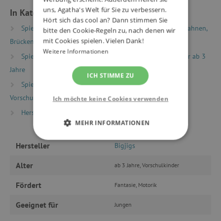
uns, Agatha's Welt für Sie zu verbessern.
In Kategorien eingeteilt
Hört sich das cool an? Dann stimmen Sie
Spielzeug nach Typ
Holzeisenbahnen
Eisenbahnen,
bitte den Cookie-Regeln zu, nach denen wir
mit Cookies spielen. Vielen Dank!
Brücken, Tunnels
Weitere Informationen
Spielzeug nach Alter
Spiele & Spielzeug für Kinder ab 3
Jahre
ICH STIMME ZU
Spielzeug nach Alter
Spiele & Spielzeug für
Vorschulkinder (Alter 5+)
Ich möchte keine Cookies verwenden
Hersteller
Bigjigs
MEHR INFORMATIONEN
UNBEDINGT ERFORDERLICH
Hersteller
Bigjigs
Alter
ab 3 Jahre, Vorschulkinder
PERFORMANCE
Fördert
Fantasie, Motorik
TARGETING
Geeignet für
Jungen
FUNKTIONALITÄT