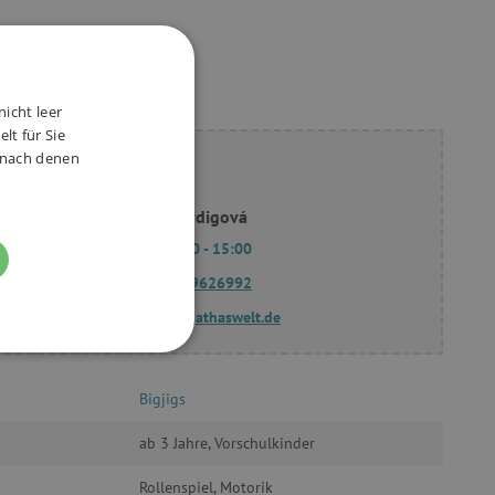
nicht leer
lt für Sie
, nach denen
ie Fragen?
Slavomíra Bordigová
Mo - Fr 9:00 - 15:00
(+49) 175 9626992
fragen@agathaswelt.de
FUNKTIONALITÄT
Bigjigs
ab 3 Jahre, Vorschulkinder
Rollenspiel, Motorik