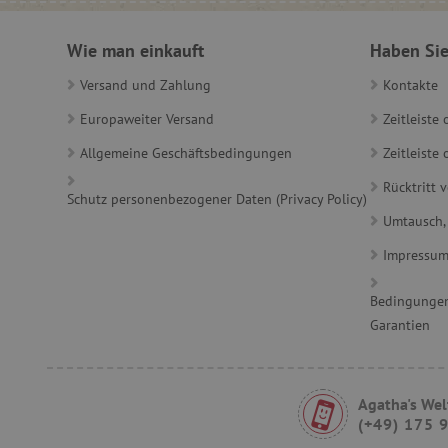
Wie man einkauft
Haben Sie
product_filter_remember
Versand und Zahlung
Kontakte
_sp_ses.ab3e
Europaweiter Versand
Zeitleiste
CookieScriptConsent
Allgemeine Geschäftsbedingungen
Zeitleist
Rücktritt 
Schutz personenbezogener Daten (Privacy Policy)
__cf_bm
Umtausch,
Impressu
_sp_id.ab3e
Bedingungen
Garantien
featureFlagCheckoutExpe
FPID
Agatha's Wel
__cf_bm
(+49) 175 