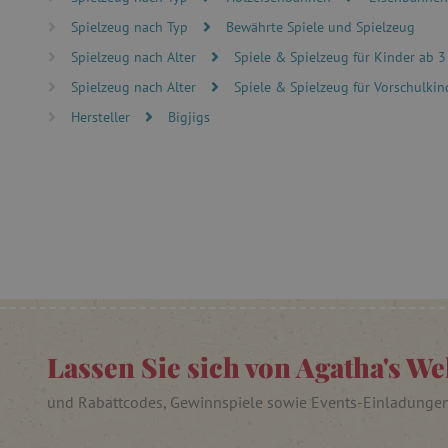
Unbedingt erforderliche Co
Spielzeug nach Typ
Bewährte Spiele und Spielzeug
Ohne die unbedingt erford
Spielzeug nach Alter
Spiele & Spielzeug für Kinder ab 3
Name
Spielzeug nach Alter
Spiele & Spielzeug für Vorschulkind
featureFlagIdentifier
PHPSESSID
Hersteller
Bigjigs
__cf_bm
_pinterest_ct_ua
cjConsent
FPAU
Lassen Sie sich von Agatha's We
und Rabattcodes, Gewinnspiele sowie Events-Einladunge
_lb
_lb_ccc