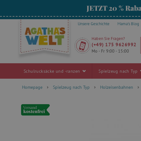
JETZT 20 % Raba
Unsere Geschichte
Mama's Blog
Haben Sie Fragen?
(+49) 175 9626992
Mo - Fr 9:00 - 15:00
Schulrucksäcke und -ranzen
Spielzeug nach Typ
Homepage
Spielzeug nach Typ
Holzeisenbahnen
Versand
kostenfrei