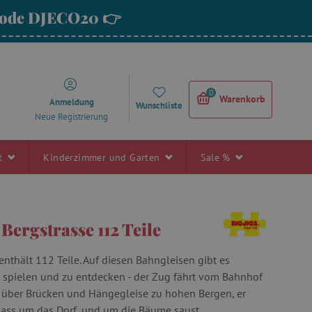
 Code DJECO20 👉
0
Warenkorb
Anmeldung
Wunschliste
Neue Registrierung
rt
Kinderzimmer und Garten
Sale %
 Bergstrasse 112 Teile
enthält 112 Teile. Auf diesen Bahngleisen gibt es
zu spielen und zu entdecken - der Zug fährt vom Bahnhof
über Brücken und Hängegleise zu hohen Bergen, er
ss um das Dorf, und um die Bäume saust ...