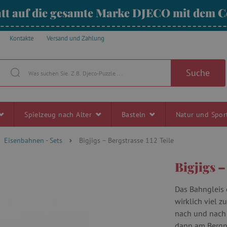
tt auf die gesamte Marke DJECO mit dem
Kontakte
Versand und Zahlung
Suche
Spielzeug nach Alter
Basteln
Natur und Spo
Eisenbahnen - Sets
Bigjigs – Bergstrasse 112 Teile
Bigjigs –
Das Bahngleis 
wirklich viel 
nach und nach 
dann am Bergpa