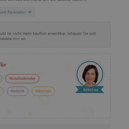
und Parameter
ukt ist nicht mehr käuflich erwerbbar. Schauen Sie sich
rodukte
hier
an.
für
Vorschulkinder
Kristýna
Motorik
Mädchen