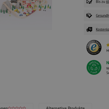
Bis zu
6
Gesundhe
Kostenlo
M
N
W
S
onen
Alternative Produkte