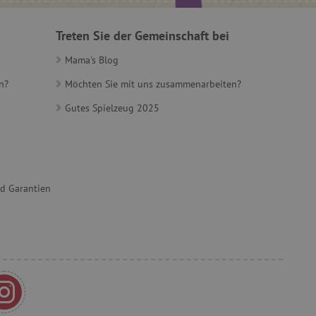
auf der Website zu
gesetzlicher
en, um eine Einwilligung
Treten Sie der Gemeinschaft bei
 Cookies zu erhalten.
ů
Mama's Blog
n?
Möchten Sie mit uns zusammenarbeiten?
ie-Script.com-Dienst
Gutes Spielzeug 2025
ngseinstellungen für
rn. Das Cookie-Banner von
ungsgemäß funktionieren.
et, um zwischen Menschen
es ist für die Website von
ber die Nutzung ihrer
nd Garantien
t, um Benutzerverhalten
, um eine personalisierte
et, um zwischen Menschen
es ist für die Website von
ber die Nutzung ihrer