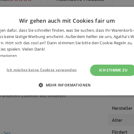
Wir gehen auch mit Cookies fair um
en dafür, dass Sie schneller finden, was Sie suchen, dass Ihr Warenkorb 
s keine lästige Werbung erscheint. Außerdem helfen sie uns, Agatha's We
t es wirklich viel zu spielen und
rn. Hört sich das cool an? Dann stimmen Sie bitte den Cookie-Regeln zu
Haben S
 über Brücken und Hängegleise zu
ies spielen. Vielen Dank!
, Obstgarten, Autos und viele
rmationen
te? Drehen Sie einfach die
Ich möchte keine Cookies verwenden
ICH STIMME ZU
ng in Karren entladen. Das Set
en Zubehör sind mit allen anderen
MEHR INFORMATIONEN
 Sie können dem Spielset weitere
d anderem Zubehör aus unserem
 ERFORDERLICH
PERFORMANCE
TARGETING
Hersteller
Alter
Unbedingt erforderlich
Performance
Targeting
Funktionalität
Fördert
- Sets