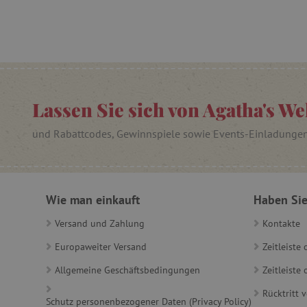
_lb
_lb_ccc
Lassen Sie sich von Agatha's We
und Rabattcodes, Gewinnspiele sowie Events-Einladunge
product_filter_remember
_sp_ses.ab3e
CookieScriptConsent
Wie man einkauft
Haben Sie
Versand und Zahlung
Kontakte
__cf_bm
Europaweiter Versand
Zeitleiste
Allgemeine Geschäftsbedingungen
Zeitleist
_sp_id.ab3e
Rücktritt 
Schutz personenbezogener Daten (Privacy Policy)
featureFlagCheckoutExpe