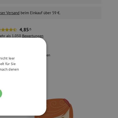
ser Versand
beim Einkauf über 59 €.
4,85
/5
ehr als 1.050
Bewertungen
achhaltiger E-Shop
ir nehmen die Umwelt und den
nicht leer
chutz der Mitarbeiter ernst.
lt für Sie
, nach denen
FUNKTIONALITÄT