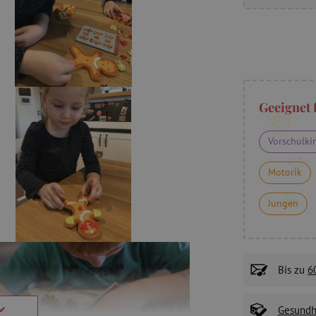
Geeignet 
Vorschulki
Motorik
Jungen
Bis zu
6
Gesundhe