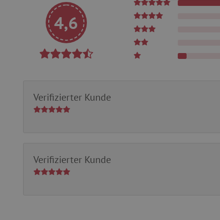
4,6
Unbedingt erforderliche Co
Ohne die unbedingt erford
Name
Verifizierter Kunde
featureFlagIdentifier
PHPSESSID
__cf_bm
Verifizierter Kunde
_pinterest_ct_ua
cjConsent
FPAU