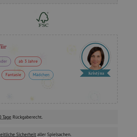
für
nder
ab 3 Jahre
Kristýna
Fantasie
Mädchen
0 Tage
Rückgaberecht.
itliche Sicherheit
aller Spielsachen.