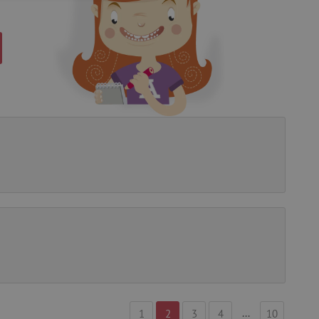
g und die Kontoverwaltung.
žívaný k udržování
et, um zwischen Menschen
es ist für die Website von
ber die Nutzung ihrer
uf Pinterest Marketing
n Einwilligungszustand des
ebsite zu speichern.
, um benutzerspezifische
...
1
2
3
4
10