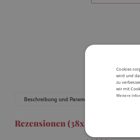
Cookies sorg
wird und das
zu verbesse
wir mit Cook
Weitere Info
Beschreibung und Parameter
Rezensi
Rezensionen (38x)
UNBEDINGT