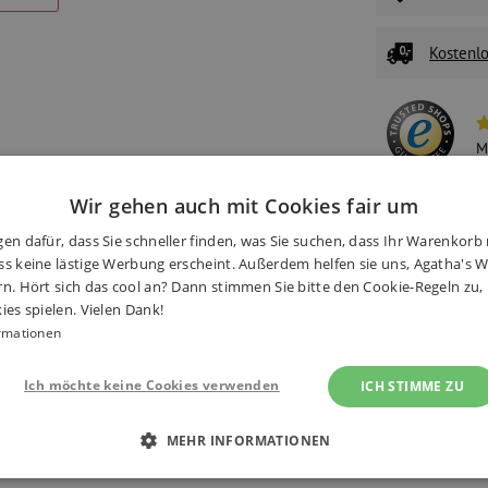
Kostenlo
M
N
Wir gehen auch mit Cookies fair um
W
en dafür, dass Sie schneller finden, was Sie suchen, dass Ihr Warenkorb 
S
s keine lästige Werbung erscheint. Außerdem helfen sie uns, Agatha's We
rn. Hört sich das cool an? Dann stimmen Sie bitte den Cookie-Regeln zu
ies spielen. Vielen Dank!
rmationen
onen
(38×)
Alternative Produkte
Ich möchte keine Cookies verwenden
ICH STIMME ZU
MEHR INFORMATIONEN
 ERFORDERLICH
PERFORMANCE
TARGETING