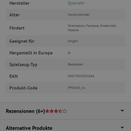
Unbedingt erforderliche Cookies ermöglichen
Hersteller
Quercetti
wesentliche Kernfunktionen der Website wie die
Benutzeranmeldung und die Kontoverwaltung.
Alter
Vorschulkinder
Ohne die unbedingt erforderlichen Cookies
kann die Website nicht ordnungsgemäß
verwendet werden.
Orientation, Fantasie, Kreativität,
Fördert
Motorik
Name
Provider
/
Domäne
Geeignet für
Jungen
featureFlagIdentifier
www.agathaswelt.de
PHPSESSID
PHP.net
Hergestellt in Europa
Ja
www.agathaswelt.de
Spielzeug-Typ
Baukästen
__cf_bm
Cloudflare Inc.
EAN
8007905005606
.vimeo.com
Produkt-Code
PP0560_xx
_pinterest_ct_ua
Pinterest Inc.
Rezensionen
(6×)
.ct.pinterest.com
cjConsent
.agathaswelt.de
Alternative Produkte