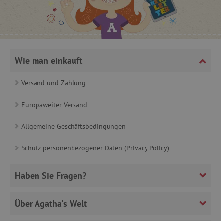
product_filter_remember
www.agathaswelt.de
_sp_ses.ab3e
www.agathaswelt.de
CookieScriptConsent
CookieScript
www.agathaswelt.de
Wie man einkauft
Versand und Zahlung
Europaweiter Versand
__cf_bm
Cloudflare Inc.
Allgemeine Geschäftsbedingungen
.heureka.cz
Schutz personenbezogener Daten (Privacy Policy)
Haben Sie Fragen?
_sp_id.ab3e
www.agathaswelt.de
Über Agatha's Welt
featureFlagCheckoutExperimentVariant
www.agathaswelt.de
FPID
.agathaswelt.de