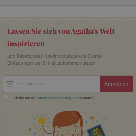
FPAU
.agathaswelt.de
Lassen Sie sich von Agatha's Welt
inspirieren
und Rabattcodes, Gewinnspiele sowie Events-
Einladungen per E-Mail zukommen lassen
_lb
.agathaswelt.de
Anmelden
_lb_ccc
.agathaswelt.de
*
Ich bin mit der
Datenschutzerklärung
einverstanden.