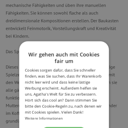
mechanische Fähigkeiten und üben ihre manuellen
Fähigkeiten. Sie können sowohl flache als auch
dreidimensionale Kompositionen erstellen. Der Baukasten
entwickelt Feinmotorik, Vorstellungskraft und Kreativität
bei Kindern.
Das Spielzeug ist für Kinder ab 4 Jahren geeignet.
Wir gehen auch mit Cookies
fair um
Dieses Spielzeug gewann die Auszeichnung Das richtige
Cookies sorgen dafür, dass Sie schneller
Spielzeug des Jahres 2013. Die Kinder spielen gerne mit
finden, was Sie suchen, dass Ihr Warenkorb
den Werkzeugen ihrer Eltern ... im Tecno-Koffer finden sie
nicht leer wird und dass keine lästige
Werbung erscheint. Außerdem helfen sie
alle gängigen Werkzeuge, sehr realistisch, gut
uns, Agatha's Welt für Sie zu verbessern.
funktionierend und absolut sicher. Auch Schrauben,
Hört sich das cool an? Dann stimmen Sie
Muttern, Unterlegscheiben und Bausteinen finden Kinder
bitte den Cookie-Regeln zu, nach denen wir
mit Cookies spielen. Vielen Dank!
im Koffer. Mit diesem tollen Baukasten lernen Kinder
Weitere Informationen
grundlegende mechanische Fähigkeiten und üben