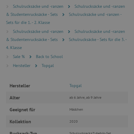
Schulrucksäcke und -ranzen
Schulrucksäcke und -ranzen
& Studentenrucksäcke - Sets
Schulrucksäcke und -ranzen -
_pinterest_ct_ua
Pinterest Inc.
.ct.pinterest.com
Sets für die 1. - 2. Klasse
Schulrucksäcke und -ranzen
Schulrucksäcke und -ranzen
cjConsent
.agathaswelt.de
& Studentenrucksäcke - Sets
Schulrucksäcke - Sets für die 3. -
4. Klasse
FPAU
.agathaswelt.de
Sale %
Back to School
Hersteller
Topgal
Hersteller
Topgal
Alter
ab 6 Jahre, ab 9 Jahre
Geeignet für
Mädchen
_lb
.agathaswelt.de
Kollektion
2020
_lb_ccc
.agathaswelt.de
Rucksack-Typ
Schulrucksack+Zubehör-Set