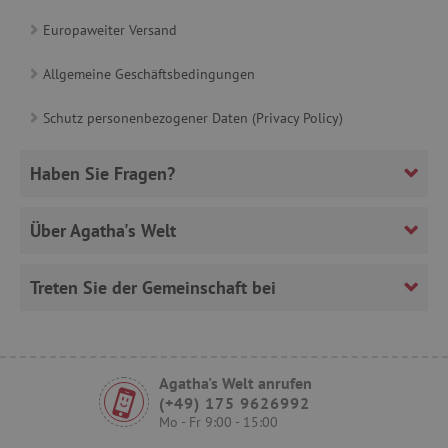
Europaweiter Versand
Allgemeine Geschäftsbedingungen
VISITOR_PRIVACY_METADATA
YouTube
.youtube.com
Schutz personenbezogener Daten (Privacy Policy)
Haben Sie Fragen?
Über Agatha's Welt
Treten Sie der Gemeinschaft bei
lastVisitedProduct
www.agathaswelt.de
Agatha's Welt anrufen
(+49) 175 9626992
Mo - Fr 9:00 - 15:00
Provider
/