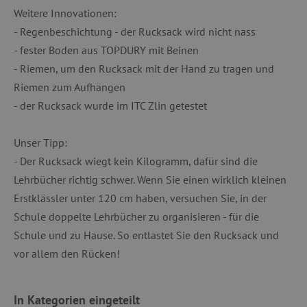
Weitere Innovationen:
- Regenbeschichtung - der Rucksack wird nicht nass
- fester Boden aus TOPDURY mit Beinen
Unbedingt erforderlich
Performance
- Riemen, um den Rucksack mit der Hand zu tragen und
Targeting
Funktionalität
Riemen zum Aufhängen
Unbedingt erforderliche Cookies ermöglichen
- der Rucksack wurde im ITC Zlin getestet
wesentliche Kernfunktionen der Website wie die
Benutzeranmeldung und die Kontoverwaltung.
Ohne die unbedingt erforderlichen Cookies
kann die Website nicht ordnungsgemäß
Unser Tipp:
verwendet werden.
- Der Rucksack wiegt kein Kilogramm, dafür sind die
Name
Provider
/
Domäne
Lehrbücher richtig schwer. Wenn Sie einen wirklich kleinen
featureFlagIdentifier
www.agathaswelt.de
Erstklässler unter 120 cm haben, versuchen Sie, in der
PHPSESSID
PHP.net
Schule doppelte Lehrbücher zu organisieren - für die
www.agathaswelt.de
Schule und zu Hause. So entlastet Sie den Rucksack und
vor allem den Rücken!
__cf_bm
Cloudflare Inc.
.vimeo.com
In Kategorien eingeteilt