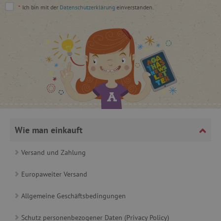
*
Ich bin mit der
Datenschutzerklärung
einverstanden.
_lb
.agathaswelt.de
_lb_ccc
.agathaswelt.de
Wie man einkauft
Versand und Zahlung
product_filter_remember
www.agathaswelt.de
_sp_ses.ab3e
www.agathaswelt.de
Europaweiter Versand
CookieScriptConsent
CookieScript
www.agathaswelt.de
Allgemeine Geschäftsbedingungen
Schutz personenbezogener Daten (Privacy Policy)