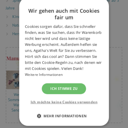
Spielzeug nach Alter
Spiele & Spielzeug für Kinder ab 3
Jahre
Wir gehen auch mit Cookies
fair um
Kinderzimmer und Garten
Sandspielzeug
Natur und Sport
Cookies sorgen dafür, dass Sie schneller
finden, was Sie suchen, dass Ihr Warenkorb
Hersteller
LENA
nicht leer wird und dass keine lästige
Werbung erscheint. Außerdem helfen sie
uns, Agatha's Welt für Sie zu verbessern.
Hört sich das cool an? Dann stimmen Sie
Mama Kristýna rät
bitte den Cookie-Regeln zu, nach denen wir
mit Cookies spielen. Vielen Dank!
Weitere Informationen
ICH STIMME ZU
Wir spielen
Wesentliche
draußen:
Sommerausrüstung?
Ich möchte keine Cookies verwenden
Agathas Tipps
Wasser- und
für Aktivitäten
Sandspielzeug
im Freien
MEHR INFORMATIONEN