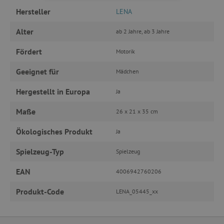
UNBEDINGT ERFORDERLICH
Hersteller
LENA
PERFORMANCE
Alter
ab 2 Jahre, ab 3 Jahre
TARGETING
Fördert
Motorik
FUNKTIONALITÄT
Geeignet für
Mädchen
Hergestellt in Europa
Ja
Maße
26 x 21 x 35 cm
Unbedingt erforderlich
Performance
Ökologisches Produkt
Ja
Targeting
Funktionalität
Spielzeug-Typ
Unbedingt erforderliche Cookies ermöglichen
Spielzeug
wesentliche Kernfunktionen der Website wie die
Benutzeranmeldung und die Kontoverwaltung.
EAN
4006942760206
Ohne die unbedingt erforderlichen Cookies
kann die Website nicht ordnungsgemäß
Produkt-Code
verwendet werden.
LENA_05445_xx
Name
Provider
/
Domäne
featureFlagIdentifier
www.agathaswelt.de