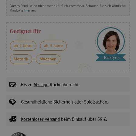
Dieses Produkt ist nicht mehr käuflich erwerbbar. Schauen Sie sich ähnliche
Produkte
hier
an.
Geeignet für
ab 2 Jahre
ab 3 Jahre
Kristýna
Motorik
Mädchen
Bis zu
60 Tage
Rückgaberecht.
Gesundheitliche Sicherheit
aller Spielsachen.
Kostenloser Versand
beim Einkauf über 59 €.