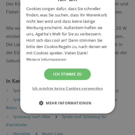
Das Kissen hilft Kindern bei Bauchweh, Halsschmerzen und
Cookies sorgen dafür, dass Sie schneller
Fieber und beruhigt Kinder, wenn sie sich verletzt haben.
finden, was Sie suchen, dass Ihr Warenkorb
nicht leer wird und dass keine lästige
Wie wird das Kissen verwendet? Die Mikrowelle auf 150 W
Werbung erscheint. Außerdem helfen sie
uns, Agatha's Welt für Sie zu verbessern.
einstellen und die Füllung 1 bis 2 Minuten lang erhitzen.
Hört sich das cool an? Dann stimmen Sie
Die Länge des Kissens beträgt etwa 32 cm. Hergestellt in
bitte den Cookie-Regeln zu, nach denen wir
der EU aus sicheren Materialien. Geeignet für Kinder ab der
mit Cookies spielen. Vielen Dank!
Weitere Informationen
Geburt.
ICH STIMME ZU
In Kategorien eingeteilt
Ich möchte keine Cookies verwenden
Spielzeug nach Typ
Babybedarf
Textilspielzeug
Spielzeug nach Alter
Spielzeug und Ausstattung für
MEHR INFORMATIONEN
Babys
UNBEDINGT ERFORDERLICH
Spielzeug nach Alter
Spiele und Spielzeug für
Kleinkinder
PERFORMANCE
Hersteller
Mom’s Care