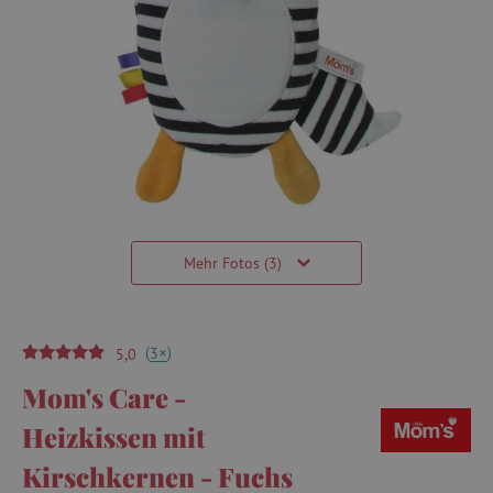
Mehr Fotos (3)
(
)
+
3
5,0
Mom's Care -
Heizkissen mit
Kirschkernen - Fuchs