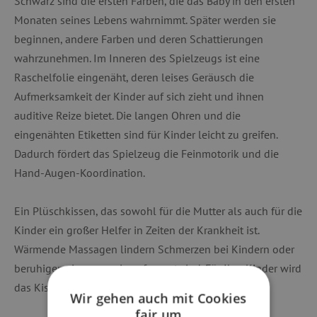
Schwarz sind die ersten Farben, die das Baby in den ersten
Monaten seines Lebens wahrnimmt. Später werden sie
beginnen, andere Farben und deren Schattierungen
wahrzunehmen. Im Inneren des Spielzeugs ist eine
Raschelfolie eingenäht, deren leises Geräusch die
Aufmerksamkeit der Kinder auf sich zieht und ihnen
auditive Reize bietet. Die langen Ohren und die
eingenähten Etiketten sind für Kinder leicht zu greifen.
Dadurch fördert das Spielzeug die Feinmotorik und die
Hand-Augen-Koordination.
Ein Plüschkissen, das sowohl für die Mutter als auch für die
Kinder ein großer Helfer in Zeiten der Krankheit ist.
Wärmende Massagen lindern Schmerzen bei Kindern oder
beruhigen sie, wenn sie aufgeregt sind. Für Ihre Kinder wird
das Kissen zu einem netten und sicheren Freund.
Wir gehen auch mit Cookies
fair um