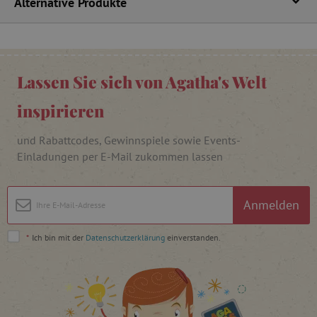
Alternative Produkte
_lb
.agathaswelt.de
_lb_ccc
.agathaswelt.de
Lassen Sie sich von Agatha's Welt
inspirieren
und Rabattcodes, Gewinnspiele sowie Events-
Einladungen per E-Mail zukommen lassen
product_filter_remember
www.agathaswelt.de
Anmelden
_sp_ses.ab3e
www.agathaswelt.de
CookieScriptConsent
CookieScript
www.agathaswelt.de
*
Ich bin mit der
Datenschutzerklärung
einverstanden.