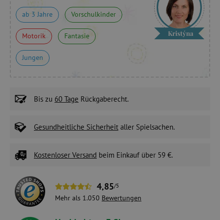
ab 3 Jahre
Vorschulkinder
Kristýna
Motorik
Fantasie
Jungen
Bis zu
60 Tage
Rückgaberecht.
Gesundheitliche Sicherheit
aller Spielsachen.
Kostenloser Versand
beim Einkauf über 59 €.
4,85
/5
Mehr als 1.050
Bewertungen