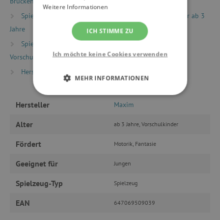
Brücken, Tunnels
Weitere Informationen
Spielzeug nach Alter
Spiele & Spielzeug für Kinder ab 3
Jahre
ICH STIMME ZU
Spielzeug nach Alter
Spiele & Spielzeug für
Ich möchte keine Cookies verwenden
Vorschulkinder (Alter 5+)
Hersteller
Maxim
MEHR INFORMATIONEN
UNBEDINGT ERFORDERLICH
Hersteller
Maxim
PERFORMANCE
Alter
ab 3 Jahre, Vorschulkinder
Fördert
Motorik, Fantasie
TARGETING
Geeignet für
Jungen
FUNKTIONALITÄT
Spielzeug-Typ
Spielzeug
EAN
647069509039
Unbedingt erforderlich
Performance