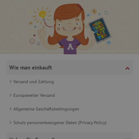
cjConsent
.agathaswelt.de
FPAU
.agathaswelt.de
Wie man einkauft
Versand und Zahlung
_lb
.agathaswelt.de
Europaweiter Versand
_lb_ccc
.agathaswelt.de
Allgemeine Geschäftsbedingungen
Schutz personenbezogener Daten (Privacy Policy)