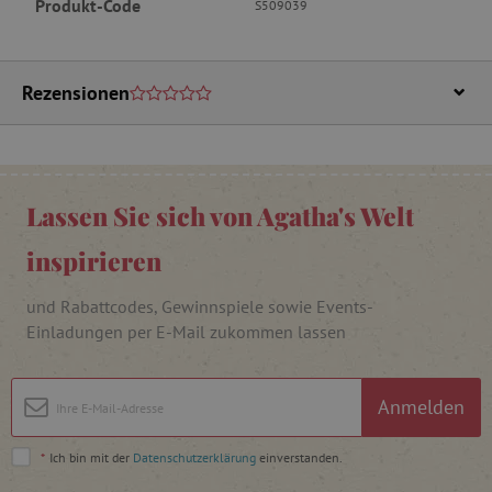
Produkt-Code
S509039
Targeting
Funktionalität
Unbedingt erforderliche Cookies ermöglichen
wesentliche Kernfunktionen der Website wie die
Rezensionen
Benutzeranmeldung und die Kontoverwaltung.
Ohne die unbedingt erforderlichen Cookies
kann die Website nicht ordnungsgemäß
verwendet werden.
Name
Provider
/
Domäne
Lassen Sie sich von Agatha's Welt
featureFlagIdentifier
www.agathaswelt.de
PHPSESSID
PHP.net
inspirieren
www.agathaswelt.de
und Rabattcodes, Gewinnspiele sowie Events-
__cf_bm
Cloudflare Inc.
Einladungen per E-Mail zukommen lassen
.vimeo.com
Anmelden
*
Ich bin mit der
Datenschutzerklärung
einverstanden.
_pinterest_ct_ua
Pinterest Inc.
.ct.pinterest.com