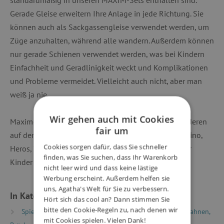
standardmäßig in unseren MAXIM-Sets enthalten sind.
Gerade Gleise erweitern Ihre Anlage in jede Richtung. Sie
können auch als Sackgassengleise verwendet werden, um
Züge anzuhalten, während alle wandern. Außerdem können
nur gerade Schienen verwendet werden, was bei Kindern
Einfachheit und Geradlinigkeit weckt und Komplikationen
und Probleme vermeidet. Vielleicht auch nicht, aber man
weiß ja nie.
Wir gehen auch mit Cookies
Maxim-Zuggleise und Zubehör können mit allen anderen
fair um
auf dem Markt erhältlichen Holzeisenbahnen (Brio, Bino,
Cookies sorgen dafür, dass Sie schneller
Heros, Thomas usw.) kombiniert werden. Geeignet für
finden, was Sie suchen, dass Ihr Warenkorb
Kinder ab 3 Jahren, inklusive Kleinteile.
nicht leer wird und dass keine lästige
Werbung erscheint. Außerdem helfen sie
uns, Agatha's Welt für Sie zu verbessern.
In Kategorien eingeteilt
Hört sich das cool an? Dann stimmen Sie
bitte den Cookie-Regeln zu, nach denen wir
Spielzeug nach Typ
Holzeisenbahnen
Eisenbahnen,
mit Cookies spielen. Vielen Dank!