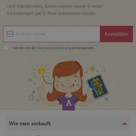
und Rabattcodes, Gewinnspiele sowie Events-
Einladungen per E-Mail zukommen lassen
Anmelden
_lb
.agathaswelt.de
*
Ich bin mit der
Datenschutzerklärung
einverstanden.
_lb_ccc
.agathaswelt.de
product_filter_remember
www.agathaswelt.de
Wie man einkauft
_sp_ses.ab3e
www.agathaswelt.de