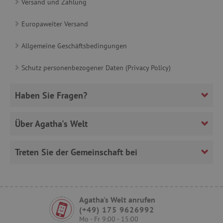
Versand und Zahlung
CookieScriptConsent
CookieScript
www.agathaswelt.de
Europaweiter Versand
Allgemeine Geschäftsbedingungen
Schutz personenbezogener Daten (Privacy Policy)
__cf_bm
Cloudflare Inc.
.heureka.cz
Haben Sie Fragen?
Über Agatha's Welt
_sp_id.ab3e
www.agathaswelt.de
Treten Sie der Gemeinschaft bei
featureFlagCheckoutExperimentVariant
www.agathaswelt.de
FPID
.agathaswelt.de
Agatha's Welt anrufen
(+49) 175 9626992
Mo - Fr 9:00 - 15:00