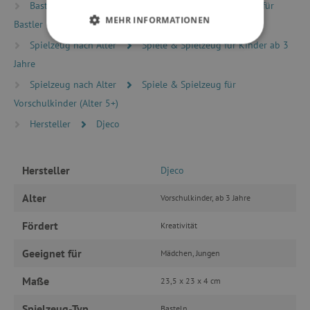
Basteln
Kreativsets und Basteln
Kreativsets für
MEHR INFORMATIONEN
Bastler
Spielzeug nach Alter
Spiele & Spielzeug für Kinder ab 3
UNBEDINGT ERFORDERLICH
Jahre
PERFORMANCE
Spielzeug nach Alter
Spiele & Spielzeug für
Vorschulkinder (Alter 5+)
TARGETING
Hersteller
Djeco
FUNKTIONALITÄT
Hersteller
Djeco
Alter
Vorschulkinder, ab 3 Jahre
Unbedingt erforderlich
Performance
Fördert
Kreativität
Targeting
Funktionalität
Geeignet für
Mädchen, Jungen
Unbedingt erforderliche Cookies ermöglichen
wesentliche Kernfunktionen der Website wie die
Maße
Benutzeranmeldung und die Kontoverwaltung.
23,5 x 23 x 4 cm
Ohne die unbedingt erforderlichen Cookies
kann die Website nicht ordnungsgemäß
Spielzeug-Typ
Basteln