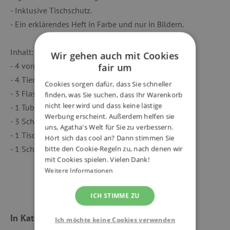
- Inklusive Tischschutz.
- Ein erklärendes Heft in Farbe und nur in Bildern.
Inhalt:
Wir gehen auch mit Cookies
- 4 vorgeschnittene Tafeln zum Bemalen
fair um
- 4 Tierkarten zum Verzieren
Cookies sorgen dafür, dass Sie schneller
- 3 Flaschen Gouache (blau, gelb und rot)
finden, was Sie suchen, dass Ihr Warenkorb
nicht leer wird und dass keine lästige
- 1 Tube Kleber
Werbung erscheint. Außerdem helfen sie
- 3 Schaumstoffpinsel
uns, Agatha's Welt für Sie zu verbessern.
- 1 Tischabdeckung
Hört sich das cool an? Dann stimmen Sie
- 1 Schritt-für-Schritt-Erklärungsheft
bitte den Cookie-Regeln zu, nach denen wir
mit Cookies spielen. Vielen Dank!
Weitere Informationen
ICH STIMME ZU
In Kategorien eingeteilt
Ich möchte keine Cookies verwenden