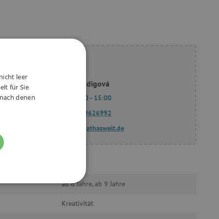
ie Fragen?
nicht leer
Slavomíra Bordigová
lt für Sie
, nach denen
Mo - Fr 9:00 - 15:00
(+49) 175 9626992
fragen@agathaswelt.de
Djeco
ab 6 Jahre, ab 9 Jahre
FUNKTIONALITÄT
Kreativität