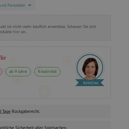
und Parameter
ukt ist nicht mehr käuflich erwerbbar. Schauen Sie sich
rodukte
hier
an.
für
ab 9 Jahre
Kreativität
Kristýna
0 Tage
Rückgaberecht.
itliche Sicherheit
aller Spielsachen.