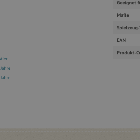
Geeignet f
Unbedingt erforderlich
Performance
Targeting
Funktionalität
Maße
okies ermöglichen wesentliche Kernfunktionen der Website wie die Benutzeranmeldun
erlichen Cookies kann die Website nicht ordnungsgemäß verwendet werden.
Spielzeug-
Provider
/
Domäne
Ablaufdatum
Beschreibung
EAN
www.agathaswelt.de
4 Monate
Produkt-C
Session
Univerzální identifikátor pou
PHP.net
proměnných relací uživatelů
www.agathaswelt.de
stler
30 Minuten
Dieser Cookie wird verwend
Cloudflare Inc.
 Jahre
und Bots zu unterscheiden. Di
.vimeo.com
Vorteil, um gültige Berichte ü
 Jahre
Website zu erstellen.
1 Jahr
Dieser Cookie wird in Bezug a
Pinterest Inc.
gesetzt
.ct.pinterest.com
.agathaswelt.de
1 Jahr 1
Dieses Cookie dient dazu, de
Monat
Nutzers für Cookies auf der W
.agathaswelt.de
3 Monate
Dieses Cookie wird verwendet
Informationen zu erfassen, a
zugreifen oder besuchen, Web
auf dem Browsertyp der Besu
andere Informationen, die de