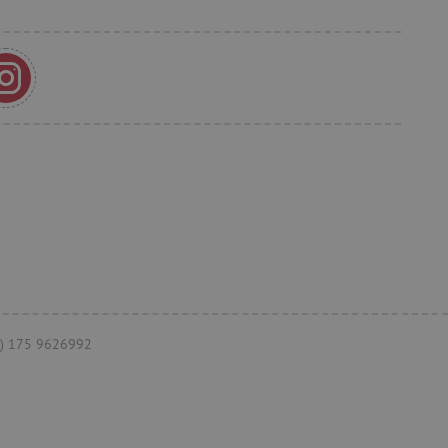
et, um zwischen Menschen
es ist für die Website von
ber die Nutzung ihrer
t, um die
onalität der Website-
 verfolgen, um ihre
ern. Es kann auch an der
teiligt sein, um zu
Funktionen der Website
herung der Einwilligungs-
 des Nutzers für ihre
s erfasst Daten über die
n Bezug auf verschiedene
einstellungen, um
äferenzen in zukünftigen
+49) 175 9626992
verfolgen, um die