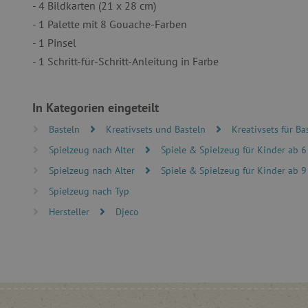
- 4 Bildkarten (21 x 28 cm)
- 1 Palette mit 8 Gouache-Farben
- 1 Pinsel
Unbedingt erforderliche Co
Ohne die unbedingt erford
- 1 Schritt-für-Schritt-Anleitung in Farbe
Name
featureFlagIdentifier
In Kategorien eingeteilt
PHPSESSID
Basteln
Kreativsets und Basteln
Kreativsets für Ba
__cf_bm
Spielzeug nach Alter
Spiele & Spielzeug für Kinder ab 6
Spielzeug nach Alter
Spiele & Spielzeug für Kinder ab 9
Spielzeug nach Typ
_pinterest_ct_ua
Hersteller
Djeco
cjConsent
FPAU