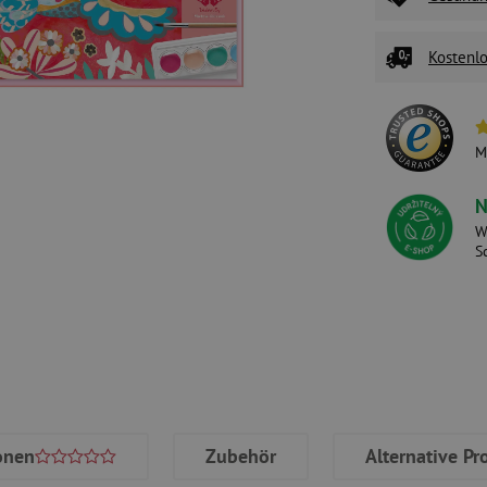
Kostenlo
M
N
W
S
onen
Zubehör
Alternative Pr