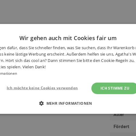
Kind tritt in die Fußstapfen des
Wir gehen auch mit Cookies fair um
Haben S
arbcodes aus. Die leuchtenden
en dafür, dass Sie schneller finden, was Sie suchen, dass Ihr Warenkorb 
d das Aquarellpapier garantieren
s keine lästige Werbung erscheint. Außerdem helfen sie uns, Agatha's We
n werden!
rn. Hört sich das cool an? Dann stimmen Sie bitte den Cookie-Regeln zu
ies spielen. Vielen Dank!
rmationen
Ich möchte keine Cookies verwenden
ICH STIMME ZU
 dem Spielen alles praktisch zu
Hersteller
MEHR INFORMATIONEN
Alter
 ERFORDERLICH
PERFORMANCE
TARGETING
Fördert