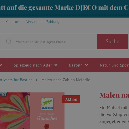
tt auf die gesamte Marke DJECO mit dem
Kontakte
Versand und Zahlung
Suche
Spielzeug nach Alter
Basteln
Natur und Spo
tivsets für Bastler
Malen nach Zahlen Melodie
Malen na
Aktion
Ein Malset mit 
die Fußstapfen
angegebenen F