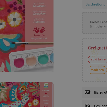
Beschreibung 
Dieses Prod
ähnliche P
Geeignet 
ab 6 Jahre
Mädchen
Bis zu
6
Gesundhe