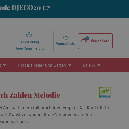
 Code DJECO20 👉
0
Warenkorb
Anmeldung
Wunschliste
Neue Registrierung
rt
Kinderzimmer und Garten
Sale %
ch Zahlen Melodie
4 Ausmalbildern mit prächtigen Vögeln. Das Kind tritt in
 des Künstlers und malt die Vorlagen nach den
arbcodes aus.