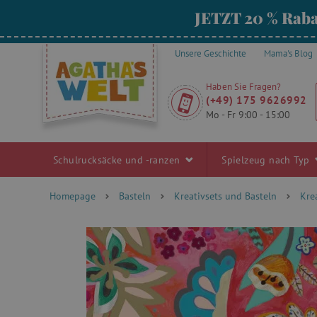
JETZT 20 % Raba
Unsere Geschichte
Mama's Blog
Haben Sie Fragen?
(+49) 175 9626992
Mo - Fr 9:00 - 15:00
Schulrucksäcke und -ranzen
Spielzeug nach Typ
Homepage
Basteln
Kreativsets und Basteln
Krea