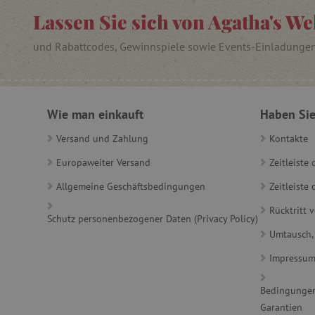
_lb
Lassen Sie sich von Agatha's We
_lb_ccc
und Rabattcodes, Gewinnspiele sowie Events-Einladunge
product_filter_remember
Wie man einkauft
Haben Sie
_sp_ses.ab3e
CookieScriptConsent
Versand und Zahlung
Kontakte
Europaweiter Versand
Zeitleiste
Allgemeine Geschäftsbedingungen
Zeitleist
__cf_bm
Rücktritt 
Schutz personenbezogener Daten (Privacy Policy)
Umtausch,
_sp_id.ab3e
Impressu
featureFlagCheckoutExpe
FPID
Bedingungen
Garantien