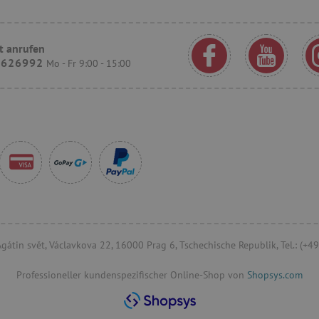
30 Minuten
Dieser Cookie wird verwend
Cloudflare Inc.
und Bots zu unterscheiden. Di
.onesignal.com
Vorteil, um gültige Berichte ü
Website zu erstellen.
t anrufen
9626992
Mo - Fr 9:00 - 15:00
.agathaswelt.de
20 Stunden
Dieses Cookie wird verwende
Leistungsfähigkeit und Funkti
Benutzer zu speichern und zu
Browser-Erfahrung zu verbess
Erfassung von Analysedaten be
messen, wie Nutzer mit den 
interagieren.
ATA
6 Monate
Dieses Cookie dient der Speic
YouTube
und Datenschutzbestimmungen
.youtube.com
Interaktion mit der Website. E
Einwilligung des Besuchers i
Datenschutzrichtlinien und -
sicherzustellen, dass ihre Pr
Sitzungen geehrt werden.
www.agathaswelt.de
1 Jahr 1
Monat
 Agátin svět, Václavkova 22, 16000 Prag 6, Tschechische Republik, Tel.: (
Professioneller kundenspezifischer Online-Shop von
Shopsys.com
Ablaufdatum
Beschreibung
der
/
Ablaufdatum
Beschreibung
ne
Provider
/
Domäne
Ablaufdatum
Beschreibung
Session
Dieses Cookie wird verwendet, um Benutzer über Sitzungen hinweg zu 