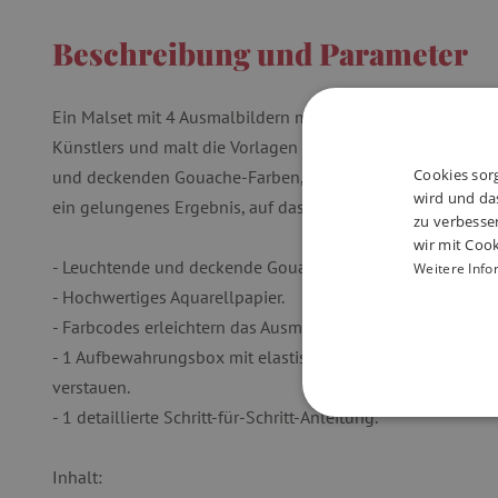
Beschreibung und Parameter
Ein Malset mit 4 Ausmalbildern mit prächtigen Vögeln. Das 
Künstlers und malt die Vorlagen nach den angegebenen F
Cookies sorg
und deckenden Gouache-Farben, der hochwertige Pinsel un
wird und das
ein gelungenes Ergebnis, auf das die Kinder sehr stolz sei
zu verbesse
wir mit Cook
- Leuchtende und deckende Gouache-Farben.
Weitere Info
- Hochwertiges Aquarellpapier.
- Farbcodes erleichtern das Ausmalen.
- 1 Aufbewahrungsbox mit elastischem Verschluss, um nach
verstauen.
- 1 detaillierte Schritt-für-Schritt-Anleitung.
UNBEDINGT
Inhalt: