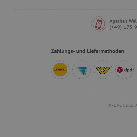
__cf_bm
Agatha's Wel
(+49) 175 
FPLC
Zahlungs- und Liefermethoden
VISITOR_PRIVACY_METAD
lastVisitedProduct
K+L NET, s.r.o.
Provider
/
Name
Domäne
Provi
Name
Name
Domä
_cfuvid
.vimeo.com