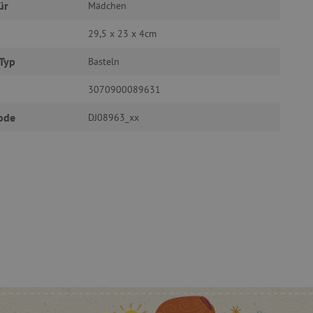
ür
Mädchen
29,5 x 23 x 4cm
g und die Kontoverwaltung.
Typ
Basteln
3070900089631
ode
DJ08963_xx
žívaný k udržování
et, um zwischen Menschen
es ist für die Website von
ber die Nutzung ihrer
uf Pinterest Marketing
n Einwilligungszustand des
ebsite zu speichern.
, um benutzerspezifische
uf welche Seiten Benutzer
-Seiteninhalte basierend
cher anpassen oder
r Besucher sendet.