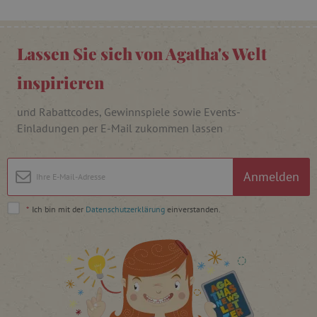
product_filter_remember
www.agathaswelt.de
_sp_ses.ab3e
www.agathaswelt.de
Lassen Sie sich von Agatha's Welt
CookieScriptConsent
CookieScript
www.agathaswelt.de
inspirieren
und Rabattcodes, Gewinnspiele sowie Events-
Einladungen per E-Mail zukommen lassen
__cf_bm
Cloudflare Inc.
.heureka.cz
Anmelden
*
Ich bin mit der
Datenschutzerklärung
einverstanden.
_sp_id.ab3e
www.agathaswelt.de
featureFlagCheckoutExperimentVariant
www.agathaswelt.de
FPID
.agathaswelt.de