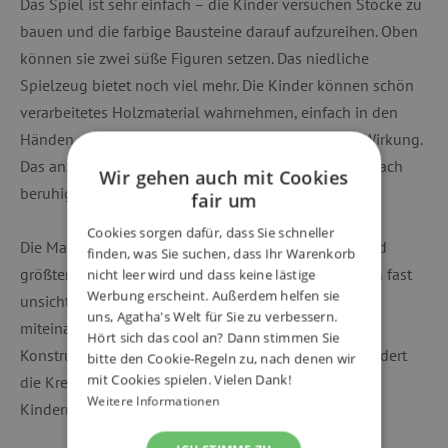
Das Spiel ist sehr einfach – die Kinder versuchen Stöcke zu
bauen und die farbige Bausteine darauf aufzureihen. Oben
können sie zwei süße Figuren setzen. Das niedliche
Spielzeug bietet noch viel mehr. Die Kinder können schön
verarbeitetes Holzmaterial wahrnehmen, einfach in den
Händen reiben und das Kind spürt die Anti-Stress-Wirkung.
Das anziehen und abzustoßen von Magneten ist einfach
Wir gehen auch mit Cookies
beruhigend!
fair um
Cookies sorgen dafür, dass Sie schneller
Die Magnete sind absolut sicher. In jedem präzise und
finden, was Sie suchen, dass Ihr Warenkorb
größtenteils handbearbeiteten Stück verbirgt sich ein fast
nicht leer wird und dass keine lästige
Werbung erscheint. Außerdem helfen sie
unsichtbarer Magnet, dank dem sich die Einzelteile
uns, Agatha's Welt für Sie zu verbessern.
miteinander verbinden lassen und so interessante
Hört sich das cool an? Dann stimmen Sie
Konstruktionen entstehen können. Der Baukasten fördert
bitte den Cookie-Regeln zu, nach denen wir
mit Cookies spielen. Vielen Dank!
die Kreativität, Vorstellungskraft und Feinmotorik bei
Weitere Informationen
Kindern.