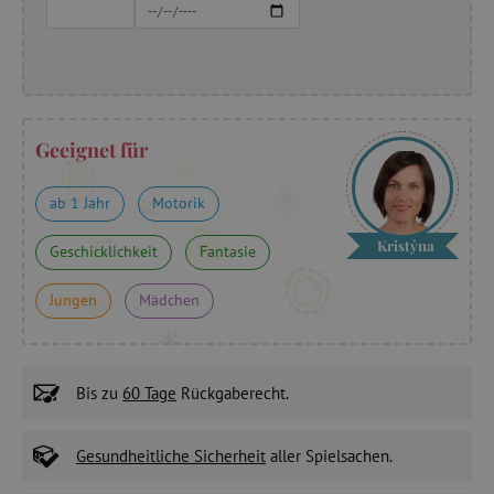
Geeignet für
ab 1 Jahr
Motorik
Kristýna
Geschicklichkeit
Fantasie
Jungen
Mädchen
Bis zu
60 Tage
Rückgaberecht.
Gesundheitliche Sicherheit
aller Spielsachen.