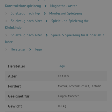
wesentliche Kernfunktionen der Website wie die
Konstruktionsspielzeug
Magnetbaukästen
Benutzeranmeldung und die Kontoverwaltung.
Ohne die unbedingt erforderlichen Cookies
Spielzeug nach Typ
Montessori Spielzeug
kann die Website nicht ordnungsgemäß
verwendet werden.
Spielzeug nach Alter
Spiele und Spielzeug für
Name
Provider
/
Domäne
Kleinkinder
featureFlagIdentifier
www.agathaswelt.de
Spielzeug nach Alter
Spiele & Spielzeug für Kinder ab 2
PHPSESSID
PHP.net
Jahre
www.agathaswelt.de
Hersteller
Tegu
__cf_bm
Cloudflare Inc.
.vimeo.com
Hersteller
Tegu
Alter
ab 1 Jahr
Fördert
Motorik, Geschicklichkeit, Fantasie
_pinterest_ct_ua
Pinterest Inc.
.ct.pinterest.com
Geeignet für
Jungen, Mädchen
cjConsent
.agathaswelt.de
Gewicht
0,6 kg