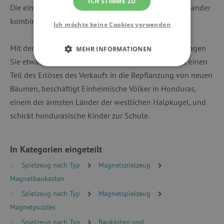
ICH STIMME ZU
Die einzelnen magnetischen Baukästen sind untereinander
kombinierbar.
Ich möchte keine Cookies verwenden
Mit dem Kauf eines magnetischen Baukasten Tegu tragen
MEHR INFORMATIONEN
Sie etwas für einen guten Zweck bei. Tegu investiert einen
UNBEDINGT ERFORDERLICH
Teil des Erlöses des Verkaufs in die Bepflanzung von neuen
Bäumen, beschäftigt Einheimische Völker in Honduras,
PERFORMANCE
einem der ärmsten Länder der westlichen Halpkugel, und
schickt hondurasische Kinder zur Schule.
TARGETING
FUNKTIONALITÄT
In Kategorien eingeteilt
Spielzeug nach Typ
Magnetspielzeug
Magnetbaukasten
Unbedingt erforderlich
Performance
Spielzeug nach Typ
Magnetspielzeug
Targeting
Funktionalität
Magnetpuzzles
Unbedingt erforderliche Cookies ermöglichen
Spielzeug nach Typ
Baukästen und