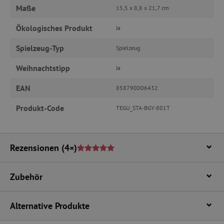
Maße
15,5 x 8,8 x 21,7 cm
FPAU
.agathaswelt.de
Ökologisches Produkt
Ja
Spielzeug-Typ
Spielzeug
Weihnachtstipp
Ja
EAN
858790006432
Produkt-Code
TEGU_STA-BGY-801T
_lb
.agathaswelt.de
_lb_ccc
.agathaswelt.de
Rezensionen
(4×)
Zubehör
Alternative Produkte