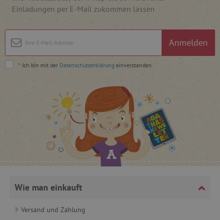
Einladungen per E-Mail zukommen lassen
_pinterest_ct_ua
Pinterest Inc.
.ct.pinterest.com
Anmelden
cjConsent
.agathaswelt.de
*
Ich bin mit der
Datenschutzerklärung
einverstanden.
FPAU
.agathaswelt.de
_lb
.agathaswelt.de
Wie man einkauft
_lb_ccc
.agathaswelt.de
Versand und Zahlung