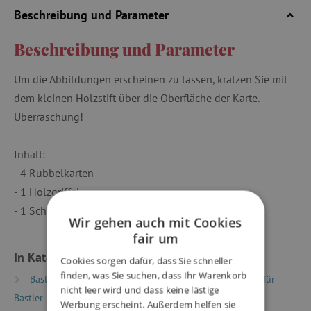
Beschreibung und Parameter
Beschreibung und Parameter
Um die Abbildungen erscheinen zu lassen, kratzen Sie mit
dem kleinen Holzstift über die Oberfläche der Karte.
Überraschung!
Inhalt:
- 4 Rubbelkarten
- 1 Holzgriffel
- 1 Schritt-für-Schritt-Broschüre
Wir gehen auch mit Cookies
fair um
In Kategorien eingeteilt
Cookies sorgen dafür, dass Sie schneller
finden, was Sie suchen, dass Ihr Warenkorb
Basteln
Kreativsets und Basteln
Kreativsets für
nicht leer wird und dass keine lästige
Bastler
Werbung erscheint. Außerdem helfen sie