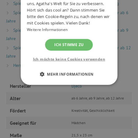
Spielzeug nach Typ
Bewährte Spiele und Spielzeug
uns, Agatha's Welt für Sie zu verbessern.
Hört sich das cool an? Dann stimmen Sie
Spielzeug nach Alter
Spiele & Spielzeug für Kinder ab 6
bitte den Cookie-Regeln zu, nach denen wir
Jahre
mit Cookies spielen. Vielen Dank!
Weitere Informationen
Spielzeug nach Alter
Spiele & Spielzeug für Kinder ab 9
Jahre
ICH STIMME ZU
Spielzeug nach Alter
Spiele & Spielzeug für Kinder ab 12
Jahre
Ich möchte keine Cookies verwenden
Hersteller
Djeco
MEHR INFORMATIONEN
Hersteller
Djeco
UNBEDINGT ERFORDERLICH
Alter
ab 6 Jahre, ab 9 Jahre, ab 12 Jahre
PERFORMANCE
Fördert
Kreativität, Geschicklichkeit
TARGETING
Geeignet für
Mädchen
FUNKTIONALITÄT
Maße
21,5 x 23 cm