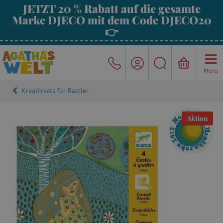
JETZT 20 % Rabatt auf die gesamte
Marke DJECO mit dem Code DJECO20
👉
Menu
Kreativsets für Bastler
Aktion