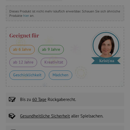
Dieses Produkt ist nicht mehr käuflich erwerbbar. Schauen Sie sich ähnliche
Produkte
hier
an.
Geeignet für
ab 6 Jahre
ab 9 Jahre
Kristýna
ab 12 Jahre
Kreativität
Geschicklichkeit
Mädchen
Bis zu
60 Tage
Rückgaberecht.
Gesundheitliche Sicherheit
aller Spielsachen.