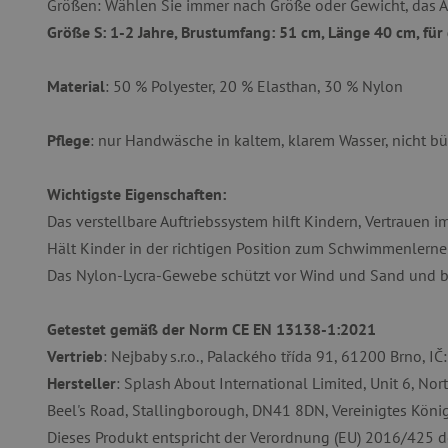
Größen: Wählen Sie immer nach Größe oder Gewicht, das Alt
Unbedingt erforderliche Co
Größe S: 1-2 Jahre, Brustumfang: 51 cm, Länge 40 cm, für 
Ohne die unbedingt erford
Name
Material
: 50 % Polyester, 20 % Elasthan, 30 % Nylon
featureFlagIdentifier
PHPSESSID
Pflege
: nur Handwäsche in kaltem, klarem Wasser, nicht bü
__cf_bm
Wichtigste Eigenschaften:
Das verstellbare Auftriebssystem hilft Kindern, Vertrauen 
Hält Kinder in der richtigen Position zum Schwimmenlerne
_pinterest_ct_ua
Das Nylon-Lycra-Gewebe schützt vor Wind und Sand und b
cjConsent
Getestet gemäß der Norm CE EN 13138-1:2021
FPAU
Vertrieb
: Nejbaby s.r.o., Palackého třída 91, 61200 Brno, 
Hersteller
: Splash About International Limited, Unit 6, Nor
Beel's Road, Stallingborough, DN41 8DN, Vereinigtes Königr
_lb
Dieses Produkt entspricht der Verordnung (EU) 2016/425 