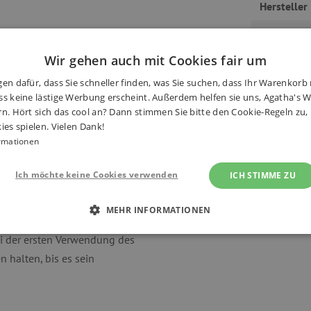
Hersteller
rauen im Wasser zu gewinnen
und
Alter
rt, dass er Schultern, Beine,
Wir gehen auch mit Cookies fair um
Geeignet f
m Schwimmbad oder am Strand. Der
en dafür, dass Sie schneller finden, was Sie suchen, dass Ihr Warenkorb 
auf der Rückseite ausgestattet,
EAN
s keine lästige Werbung erscheint. Außerdem helfen sie uns, Agatha's We
n werden kann. Hergestellt aus
rn. Hört sich das cool an? Dann stimmen Sie bitte den Cookie-Regeln zu
Produkt-C
ies spielen. Vielen Dank!
.
rmationen
richt der europäischen Norm
Ich möchte keine Cookies verwenden
ICH STIMME ZU
MEHR INFORMATIONEN
weste ist und eine ständige
ei der ersten Verwendung des
 ERFORDERLICH
PERFORMANCE
TARGETING
 halten, bis es sein
Unbedingt erforderlich
Performance
Targeting
Funktionalität