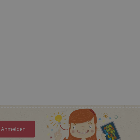
 Einwilligung des Nutzers
auf der Website zu
gesetzlicher
en, um eine Einwilligung
 Cookies zu erhalten.
ů
ie-Script.com-Dienst
ngseinstellungen für
rn. Das Cookie-Banner von
ungsgemäß funktionieren.
et, um zwischen Menschen
es ist für die Website von
ber die Nutzung ihrer
t, um Benutzerverhalten
, um eine personalisierte
Anmelden
et, um zwischen Menschen
es ist für die Website von