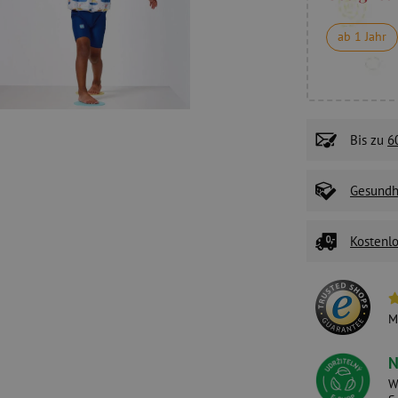
ab 1 Jahr
Bis zu
6
Gesundhe
Kostenlo
M
N
W