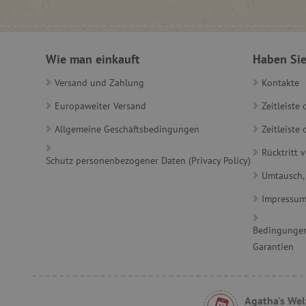
FPLC
Wie man einkauft
Haben Sie
Versand und Zahlung
Kontakte
Europaweiter Versand
Zeitleiste
VISITOR_PRIVACY_METAD
Allgemeine Geschäftsbedingungen
Zeitleist
Rücktritt 
Schutz personenbezogener Daten (Privacy Policy)
Umtausch,
lastVisitedProduct
Impressu
Bedingungen
Provider
/
Name
Garantien
Domäne
Provi
Name
Name
Domä
_cfuvid
.vimeo.com
_ga
smc_dyn_item
Googl
.agath
Agatha's Wel
smc_dyn_item_code