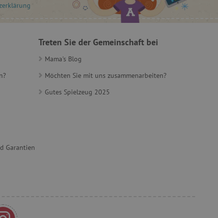
ber die Nutzung ihrer
zerklärung
t, um die
onalität der Website-
 verfolgen, um ihre
Treten Sie der Gemeinschaft bei
ern. Es kann auch an der
teiligt sein, um zu
Mama's Blog
Funktionen der Website
n?
Möchten Sie mit uns zusammenarbeiten?
herung der Einwilligungs-
 des Nutzers für ihre
Gutes Spielzeug 2025
s erfasst Daten über die
n Bezug auf verschiedene
einstellungen, um
äferenzen in zukünftigen
nd Garantien
verfolgen, um die
alten und personalisierte
cs.