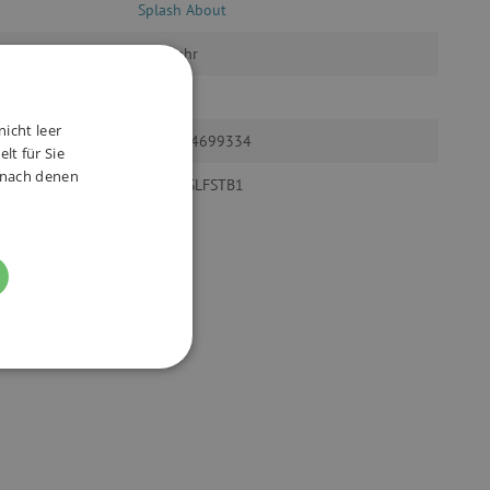
Splash About
ab 1 Jahr
ür
Jungen
nicht leer
5060894699334
lt für Sie
, nach denen
ode
splash_SLFSTB1
FUNKTIONALITÄT