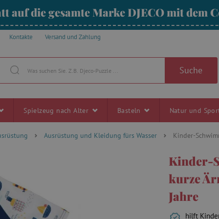
tt auf die gesamte Marke DJECO mit dem
Kontakte
Versand und Zahlung
Suche
Spielzeug nach Alter
Basteln
Natur und Spo
usrüstung
Ausrüstung und Kleidung fürs Wasser
Kinder-Schwim
Kinder-
kurze Är
Jahre
hilft Kind