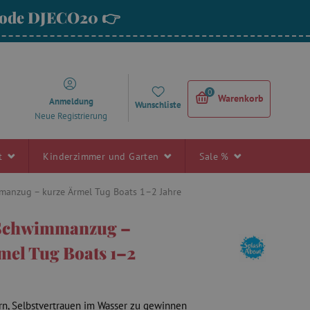
 Code DJECO20 👉
0
Warenkorb
Anmeldung
Wunschliste
Neue Registrierung
rt
Kinderzimmer und Garten
Sale %
manzug – kurze Ärmel Tug Boats 1–2 Jahre
Schwimmanzug –
mel Tug Boats 1–2
ern, Selbstvertrauen im Wasser zu gewinnen