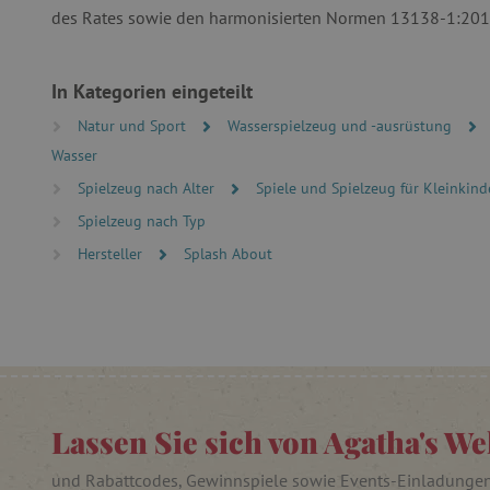
des Rates sowie den harmonisierten Normen 13138-1:201
_lb_ccc
In Kategorien eingeteilt
product_filter_remember
Natur und Sport
Wasserspielzeug und -ausrüstung
_sp_ses.ab3e
Wasser
CookieScriptConsent
Spielzeug nach Alter
Spiele und Spielzeug für Kleinkind
Spielzeug nach Typ
__cf_bm
Hersteller
Splash About
_sp_id.ab3e
featureFlagCheckoutExpe
FPID
Lassen Sie sich von Agatha's We
__cf_bm
und Rabattcodes, Gewinnspiele sowie Events-Einladunge