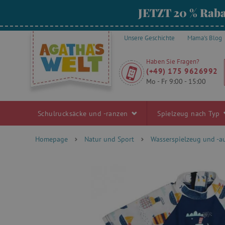
JETZT 20 % Raba
Unsere Geschichte
Mama's Blog
Haben Sie Fragen?
(+49) 175 9626992
Mo - Fr 9:00 - 15:00
Schulrucksäcke und -ranzen
Spielzeug nach Typ
Homepage
Natur und Sport
Wasserspielzeug und -a