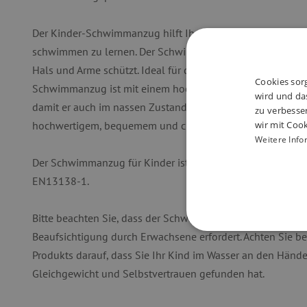
Der Kinder-Schwimmanzug hilft Ihren Kindern,
Selbstvert
schwimmen zu lernen. Der Schwimmanzug wurde so konzipie
Hals und Arme schützt. Ideal für den Einsatz im Freien i
Cookies sorg
Schwimmanzug ist mit einem hochwertigen Reißverschluss 
wird und das
damit er auch im nassen Zustand leicht an- und ausgezoge
zu verbesse
wir mit Cook
hochwertigem, bequemem und chlorbeständigem Material
Weitere Info
Der Schwimmanzug für Kinder ist
CE-zertifiziert
und entsp
EN13138-1.
Bitte beachten Sie, dass der Schwimmanzug keine Rettungs
Beaufsichtigung durch Erwachsene erfordert. Achten Sie b
UNBEDINGT
Produkts darauf, dass Sie Ihr Kind im Wasser an den Händen
Gleichgewicht und Selbstvertrauen gefunden hat.