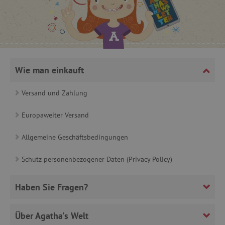
product_filter_remember
www.agathaswelt.de
_sp_ses.ab3e
www.agathaswelt.de
CookieScriptConsent
CookieScript
www.agathaswelt.de
Wie man einkauft
Versand und Zahlung
Europaweiter Versand
__cf_bm
Cloudflare Inc.
.heureka.cz
Allgemeine Geschäftsbedingungen
Schutz personenbezogener Daten (Privacy Policy)
Haben Sie Fragen?
_sp_id.ab3e
www.agathaswelt.de
featureFlagCheckoutExperimentVariant
www.agathaswelt.de
Über Agatha's Welt
FPID
.agathaswelt.de