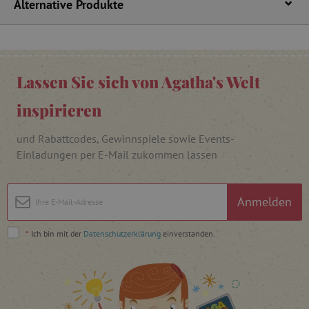
Alternative Produkte
FPAU
.agathaswelt.de
Lassen Sie sich von Agatha's Welt
inspirieren
und Rabattcodes, Gewinnspiele sowie Events-
Einladungen per E-Mail zukommen lassen
_lb
.agathaswelt.de
Anmelden
_lb_ccc
.agathaswelt.de
*
Ich bin mit der
Datenschutzerklärung
einverstanden.