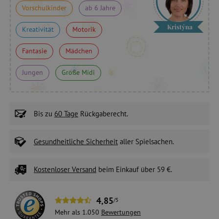
Vorschulkinder
ab 6 Jahre
Kristýna
Kreativität
Motorik
Fantasie
Mädchen
Jungen
Größe Midi
Bis zu
60 Tage
Rückgaberecht.
Gesundheitliche Sicherheit
aller Spielsachen.
Kostenloser Versand
beim Einkauf über 59 €.
4,85
/5
Mehr als 1.050
Bewertungen