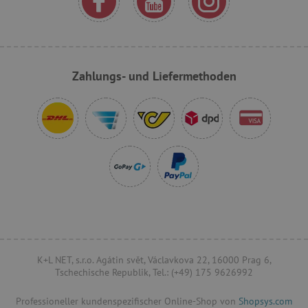
VISITOR_PRIVACY_METADATA
YouTube
.youtube.com
Zahlungs- und Liefermethoden
lastVisitedProduct
www.agathaswelt.de
K+L NET, s.r.o. Agátin svět, Václavkova 22, 16000 Prag 6,
Tschechische Republik, Tel.: (+49) 175 9626992
Provider
/
Name
Ablaufdatum
Beschreibung
Professioneller kundenspezifischer Online-Shop von
Shopsys.com
Domäne
Provider
/
Name
Ablaufdatum
Beschreib