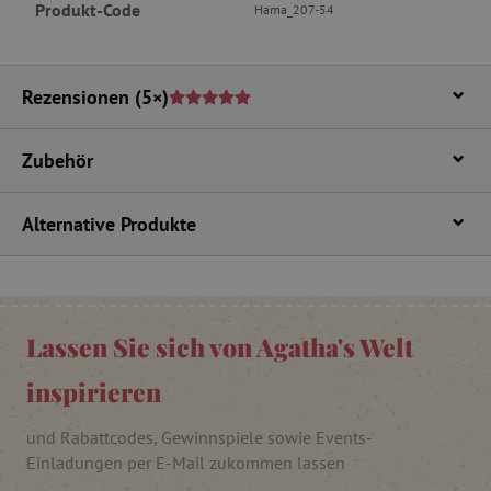
Produkt-Code
Hama_207-54
_pinterest_ct_ua
Pinterest Inc.
.ct.pinterest.com
Rezensionen
(5×)
cjConsent
.agathaswelt.de
Zubehör
FPAU
.agathaswelt.de
Alternative Produkte
Lassen Sie sich von Agatha's Welt
_lb
.agathaswelt.de
inspirieren
und Rabattcodes, Gewinnspiele sowie Events-
_lb_ccc
.agathaswelt.de
Einladungen per E-Mail zukommen lassen