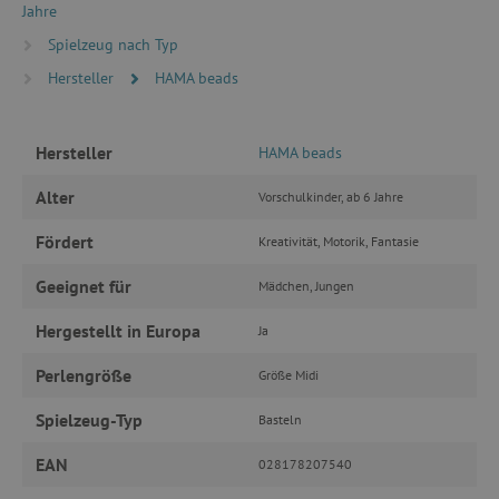
Jahre
Spielzeug nach Typ
Unbedingt erforderlich
Performance
Hersteller
HAMA beads
Targeting
Funktionalität
Unbedingt erforderliche Cookies ermöglichen
wesentliche Kernfunktionen der Website wie die
Hersteller
HAMA beads
Benutzeranmeldung und die Kontoverwaltung.
Ohne die unbedingt erforderlichen Cookies
Alter
Vorschulkinder, ab 6 Jahre
kann die Website nicht ordnungsgemäß
verwendet werden.
Fördert
Kreativität, Motorik, Fantasie
Name
Provider
/
Domäne
featureFlagIdentifier
www.agathaswelt.de
Geeignet für
Mädchen, Jungen
PHPSESSID
PHP.net
Hergestellt in Europa
Ja
www.agathaswelt.de
Perlengröße
Größe Midi
__cf_bm
Cloudflare Inc.
.vimeo.com
Spielzeug-Typ
Basteln
EAN
028178207540