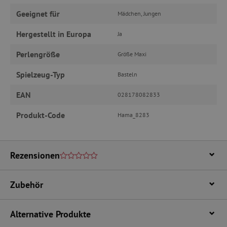
wesentliche Kernfunktionen der Website wie die
Geeignet für
Mädchen, Jungen
Benutzeranmeldung und die Kontoverwaltung.
Ohne die unbedingt erforderlichen Cookies
kann die Website nicht ordnungsgemäß
Hergestellt in Europa
Ja
verwendet werden.
Perlengröße
Größe Maxi
Name
Provider
/
Domäne
featureFlagIdentifier
www.agathaswelt.de
Spielzeug-Typ
Basteln
PHPSESSID
PHP.net
www.agathaswelt.de
EAN
028178082833
Produkt-Code
Hama_8283
__cf_bm
Cloudflare Inc.
.vimeo.com
Rezensionen
Zubehör
_pinterest_ct_ua
Pinterest Inc.
.ct.pinterest.com
Alternative Produkte
cjConsent
.agathaswelt.de