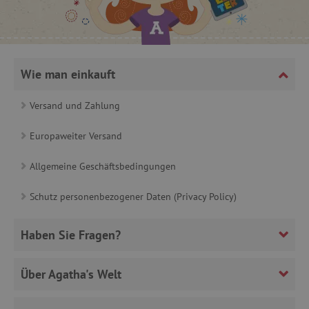
product_filter_remember
www.agathaswelt.de
_sp_ses.ab3e
www.agathaswelt.de
CookieScriptConsent
CookieScript
www.agathaswelt.de
Wie man einkauft
Versand und Zahlung
Europaweiter Versand
__cf_bm
Cloudflare Inc.
Allgemeine Geschäftsbedingungen
.heureka.cz
Schutz personenbezogener Daten (Privacy Policy)
Haben Sie Fragen?
_sp_id.ab3e
www.agathaswelt.de
Über Agatha's Welt
featureFlagCheckoutExperimentVariant
www.agathaswelt.de
FPID
.agathaswelt.de