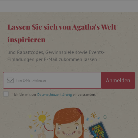
FPAU
.agathaswelt.de
Lassen Sie sich von Agatha's Welt
inspirieren
und Rabattcodes, Gewinnspiele sowie Events-
Einladungen per E-Mail zukommen lassen
_lb
.agathaswelt.de
Anmelden
_lb_ccc
.agathaswelt.de
*
Ich bin mit der
Datenschutzerklärung
einverstanden.