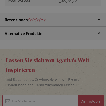
Produkt-Code
KLE_CUS_001_061
_lb
.agathaswelt.de
Rezensionen
_lb_ccc
.agathaswelt.de
Alternative Produkte
Lassen Sie sich von Agatha's Welt
product_filter_remember
www.agathaswelt.de
inspirieren
_sp_ses.ab3e
www.agathaswelt.de
und Rabattcodes, Gewinnspiele sowie Events-
CookieScriptConsent
CookieScript
Einladungen per E-Mail zukommen lassen
www.agathaswelt.de
Anmelden