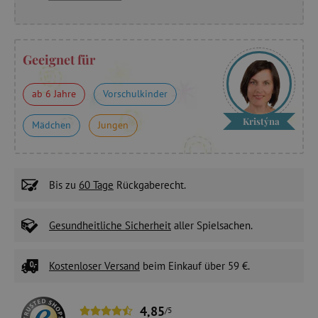
Geeignet für
ab 6 Jahre
Vorschulkinder
Kristýna
Mädchen
Jungen
Bis zu
60 Tage
Rückgaberecht.
Gesundheitliche Sicherheit
aller Spielsachen.
Kostenloser Versand
beim Einkauf über 59 €.
4,85
/5