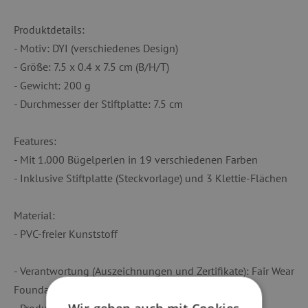
Produktdetails:
- Motiv: DYI (verschiedenes Design)
- Größe: 7.5 x 0.4 x 7.5 cm (B/H/T)
- Gewicht: 200 g
- Durchmesser der Stiftplatte: 7.5 cm
Features:
- Mit 1.000 Bügelperlen in 19 verschiedenen Farben
- Inklusive Stiftplatte (Steckvorlage) und 3 Klettie-Flächen
Material:
- PVC-freier Kunststoff
- Verantwortung (Auszeichnungen und Zertifikate): Fair Wear
Foundation, FSC, bluesign®
- Produktbilder können vom Original abweichen