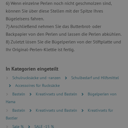
6) Wenn einzelne Perlen noch nicht geschmolzen sind,
PERFORMANCE
können Sie über diese Stellen mit der Spitze Ihres
TARGETING
Bügeleisens fahren.
7) Anschließend nehmen Sie das Butterbrot- oder
FUNKTIONALITÄT
Backpapier von den Perlen und lassen die Perlen abkühlen.
8) Zuletzt lösen Sie die Bügelperlen von der Stiftplatte und
Ihr Original-Perlen-Klettie ist fertig.
Unbedingt erforderlich
Performance
Targeting
Funktionalität
In Kategorien eingeteilt
Unbedingt erforderliche Cookies ermöglichen
Schulrucksäcke und -ranzen
Schulbedarf und Hilfsmittel
wesentliche Kernfunktionen der Website wie die
Benutzeranmeldung und die Kontoverwaltung.
Accessoires für Rucksäcke
Ohne die unbedingt erforderlichen Cookies
Basteln
Kreativsets und Basteln
Bügelperlen von
kann die Website nicht ordnungsgemäß
verwendet werden.
Hama
Name
Provider
/
Domäne
Basteln
Kreativsets und Basteln
Kreativsets für
featureFlagIdentifier
www.agathaswelt.de
Bastler
PHPSESSID
PHP.net
Sale %
SALE -15 %
www.agathaswelt.de