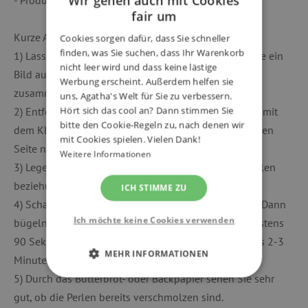
Wir gehen auch mit Cookies
fair um
Kurze Anleitung:
Cookies sorgen dafür, dass Sie schneller
finden, was Sie suchen, dass Ihr Warenkorb
1) Lassen Sie Ihrer Fantasie freien Lauf und setzen Sie ein
nicht leer wird und dass keine lästige
Bild aus den farbenfrohen Perlen auf die Stiftplatte
Werbung erscheint. Außerdem helfen sie
zusammen.
uns, Agatha's Welt für Sie zu verbessern.
Hört sich das cool an? Dann stimmen Sie
2) Entfernen Sie das Schutzpapier von der Stiftplatte mit
bitte den Cookie-Regeln zu, nach denen wir
dem Klettverschluss und legen Sie es mit der klebrigen
mit Cookies spielen. Vielen Dank!
Seite nach unten auf das Perlenmotiv.
Weitere Informationen
3) Legen Sie Butterbrot- oder Backpapier über die Perlen
beziehungsweise das Stiftplatte.
ICH STIMME ZU
4) Schalten Sie Ihr Bügeleisen auf die höchste Stufe. Dann
Ich möchte keine Cookies verwenden
bügeln Sie vorsichtig über das Backpapier für mindestens
90 Sekunden (wir empfehlen eher länger, mindestens 2-3
MEHR INFORMATIONEN
Minuten).
5) Durch das Butterbrot- oder Backpapier sehen Sie sehr
UNBEDINGT ERFORDERLICH
gut, ob die Perlen bereits verschmolzen sind.