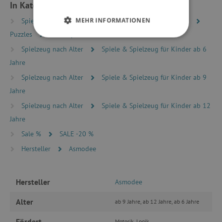
In Kategorien eingeteilt
MEHR INFORMATIONEN
Spielzeug nach Typ
Puzzles, Mosaike, Steckpuzzles
Puzzles
Kinderpuzzles 50 - 1000 Teile
UNBEDINGT ERFORDERLICH
Spielzeug nach Alter
Spiele & Spielzeug für Kinder ab 6
Jahre
PERFORMANCE
Spielzeug nach Alter
Spiele & Spielzeug für Kinder ab 9
TARGETING
Jahre
Spielzeug nach Alter
Spiele & Spielzeug für Kinder ab 12
FUNKTIONALITÄT
Jahre
Sale %
SALE -20 %
Hersteller
Asmodee
Unbedingt erforderlich
Performance
Targeting
Funktionalität
Hersteller
Asmodee
Unbedingt erforderliche Cookies ermöglichen
wesentliche Kernfunktionen der Website wie die
Alter
ab 9 Jahre, ab 12 Jahre, ab 6 Jahre
Benutzeranmeldung und die Kontoverwaltung.
Ohne die unbedingt erforderlichen Cookies
Fördert
Motorik, Logik
kann die Website nicht ordnungsgemäß