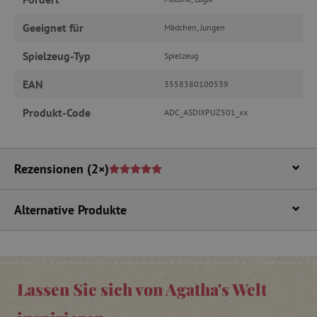
verwendet werden.
Geeignet für
Mädchen, Jungen
Name
Provider
/
Domäne
featureFlagIdentifier
www.agathaswelt.de
Spielzeug-Typ
Spielzeug
PHPSESSID
PHP.net
EAN
3558380100539
www.agathaswelt.de
Produkt-Code
ADC_ASDIXPUZ501_xx
__cf_bm
Cloudflare Inc.
.vimeo.com
Rezensionen
(2×)
Alternative Produkte
_pinterest_ct_ua
Pinterest Inc.
.ct.pinterest.com
cjConsent
.agathaswelt.de
Lassen Sie sich von Agatha's Welt
FPAU
.agathaswelt.de