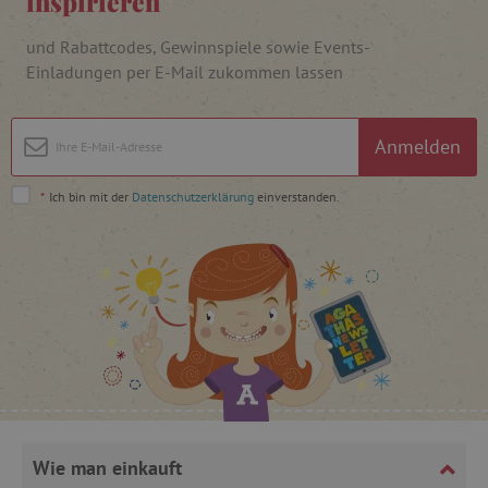
inspirieren
und Rabattcodes, Gewinnspiele sowie Events-
Einladungen per E-Mail zukommen lassen
Anmelden
_lb
.agathaswelt.de
*
Ich bin mit der
Datenschutzerklärung
einverstanden.
_lb_ccc
.agathaswelt.de
product_filter_remember
www.agathaswelt.de
Wie man einkauft
_sp_ses.ab3e
www.agathaswelt.de