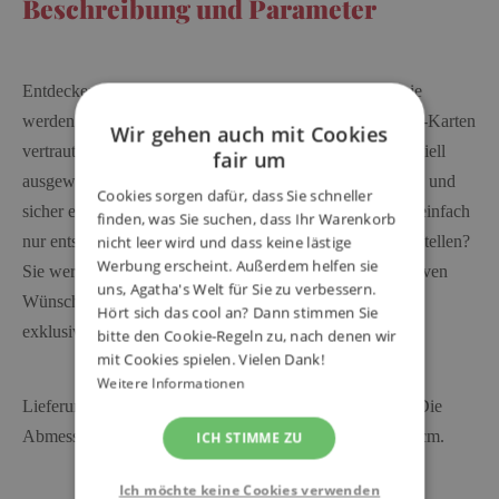
Beschreibung und Parameter
Entdecken Sie Illustrationen
a
uf neue Art und Weise - sie
werden Sie zum Träumen bringen. Egal, ob Sie mit Dixit-Karten
Wir gehen auch mit Cookies
vertraut sind oder nicht, das Zusammenstellen dieser speziell
fair um
ausgewählten Illustrationen wird Ihnen viel Spaß machen und
Cookies sorgen dafür, dass Sie schneller
sicher eine tolle Atmosphäre schaffen. Möchten Sie sich einfach
finden, was Sie suchen, dass Ihr Warenkorb
nur entspannen oder sich einer großen Herausforderung stellen?
nicht leer wird und dass keine lästige
Werbung erscheint. Außerdem helfen sie
Sie werden sicher ein Dixit-Puzzle finden, das Ihre kreativen
uns, Agatha's Welt für Sie zu verbessern.
Wünsche erfüllt. Das Set enthält auch eine Dixit-Karte -
Hört sich das cool an? Dann stimmen Sie
exklusiv für jedes Modell.
bitte den Cookie-Regeln zu, nach denen wir
mit Cookies spielen. Vielen Dank!
Weitere Informationen
Lieferumfang: 500 Puzzleteile, 1 exklusive Dixit-Karte. Die
Abmessungen der Verpackung betragen 29 x 20,3 x 5,2 cm.
ICH STIMME ZU
Ich möchte keine Cookies verwenden