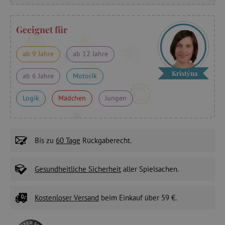
Geeignet für
ab 9 Jahre
ab 12 Jahre
Kristýna
ab 6 Jahre
Motorik
Logik
Mädchen
Jungen
Bis zu
60 Tage
Rückgaberecht.
Gesundheitliche Sicherheit
aller Spielsachen.
Kostenloser Versand
beim Einkauf über 59 €.