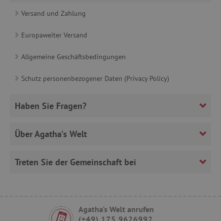
CookieScriptConsent
CookieScript
Versand und Zahlung
www.agathaswelt.de
Europaweiter Versand
Allgemeine Geschäftsbedingungen
Schutz personenbezogener Daten (Privacy Policy)
__cf_bm
Cloudflare Inc.
.heureka.cz
Haben Sie Fragen?
Über Agatha's Welt
_sp_id.ab3e
www.agathaswelt.de
Treten Sie der Gemeinschaft bei
featureFlagCheckoutExperimentVariant
www.agathaswelt.de
FPID
.agathaswelt.de
Agatha's Welt anrufen
(+49) 175 9626992