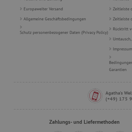
_sp_id.ab3e
Europaweiter Versand
Zeitleiste
featureFlagCheckoutExpe
Allgemeine Geschäftsbedingungen
Zeitleist
FPID
Rücktritt 
Schutz personenbezogener Daten (Privacy Policy)
Umtausch,
__cf_bm
Impressu
Bedingungen
FPLC
Garantien
Agatha's Wel
VISITOR_PRIVACY_METAD
(+49) 175 
Zahlungs- und Liefermethoden
lastVisitedProduct