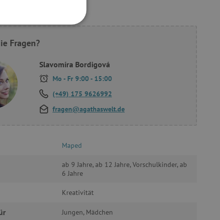
FUNKTIONALITÄT
ie Fragen?
Slavomíra Bordigová
Mo - Fr 9:00 - 15:00
g und die Kontoverwaltung.
(+49) 175 9626992
fragen@agathaswelt.de
žívaný k udržování
Maped
ab 9 Jahre, ab 12 Jahre, Vorschulkinder, ab
et, um zwischen Menschen
es ist für die Website von
6 Jahre
ber die Nutzung ihrer
Kreativität
uf Pinterest Marketing
ür
Jungen, Mädchen