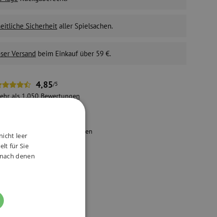
itliche Sicherheit
aller Spielsachen.
ser Versand
beim Einkauf über 59 €.
4,85
/5
ehr als 1.050
Bewertungen
achhaltiger E-Shop
ir nehmen die Umwelt und den
nicht leer
chutz der Mitarbeiter ernst.
lt für Sie
, nach denen
ve Produkte