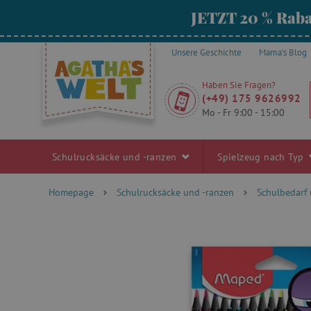
JETZT 20 % Raba
Unsere Geschichte
Mama's Blog
Haben Sie Fragen?
(+49) 175 9626992
Mo - Fr 9:00 - 15:00
Schulrucksäcke und -ranzen
Spielzeug nach Typ
Homepage
Schulrucksäcke und -ranzen
Schulbedarf 