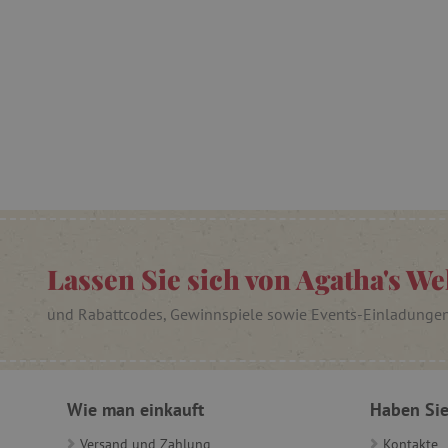
cjConsent
FPAU
_lb
_lb_ccc
product_filter_remember
Lassen Sie sich von Agatha's We
_sp_ses.ab3e
und Rabattcodes, Gewinnspiele sowie Events-Einladunge
CookieScriptConsent
__cf_bm
Wie man einkauft
Haben Sie
Versand und Zahlung
Kontakte