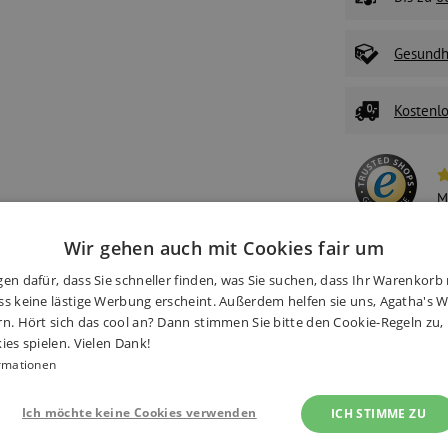
Gesundhe
Kostenlo
M
Wir gehen auch mit Cookies fair um
N
W
en dafür, dass Sie schneller finden, was Sie suchen, dass Ihr Warenkorb 
S
s keine lästige Werbung erscheint. Außerdem helfen sie uns, Agatha's We
rn. Hört sich das cool an? Dann stimmen Sie bitte den Cookie-Regeln zu
ies spielen. Vielen Dank!
rmationen
onen
(2×)
Zubehör
Alternati
Ich möchte keine Cookies verwenden
ICH STIMME ZU