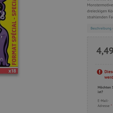
Monstermotiven
dreieckigen Kör
strahlenden Far
Beschreibung 
4,49
Dies
werd
Möchten S
ist?
E-Mail-
Adresse
*