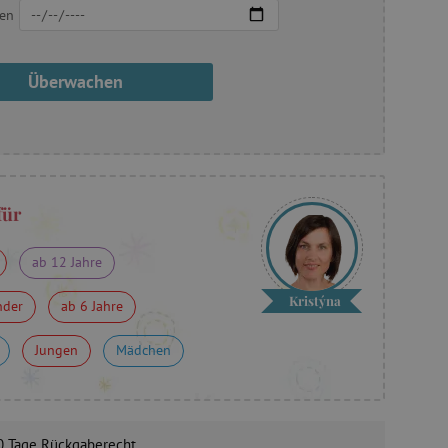
en
Überwachen
für
ab 12 Jahre
Kristýna
nder
ab 6 Jahre
Jungen
Mädchen
0 Tage
Rückgaberecht.