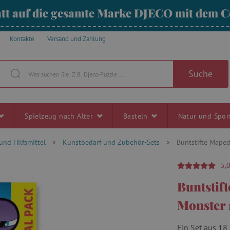
tt auf die gesamte Marke DJECO mit dem
Kontakte
Versand und Zahlung
Suche
Spielzeug nach Alter
Basteln
Natur und Spo
und Hilfsmittel
Kunstbedarf und Zubehör-Sets
Buntstifte Mape
5,
Buntstif
Monster 
Ein Set aus 18