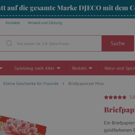
tt auf die gesamte Marke DJECO mit dem
Kontakte
Versand und Zahlung
Suche
Spielzeug nach Alter
Basteln
Natur und Spo
Kleine Geschenke für Freunde
Briefpapierset Misa
5,
Briefpap
Ein Briefpapier
goldfarbenen E