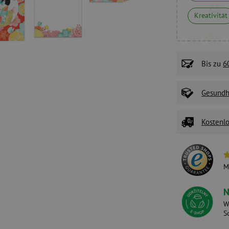
Kreativität
Bis zu
6
Gesundhe
Kostenlo
M
N
W
S