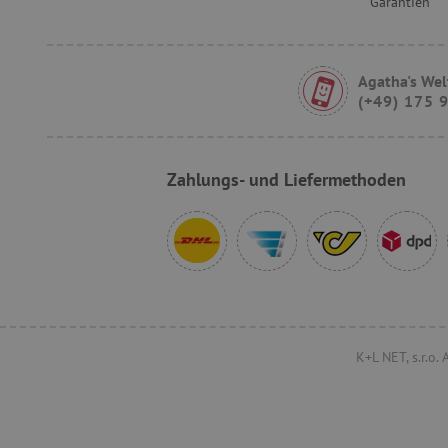
Garantien
__cf_bm
Agatha's Wel
FPLC
(+49) 175 
Zahlungs- und Liefermethoden
VISITOR_PRIVACY_METAD
lastVisitedProduct
K+L NET, s.r.o.
Provider
/
Name
Domäne
Provi
Name
Name
Domä
_cfuvid
.vimeo.com