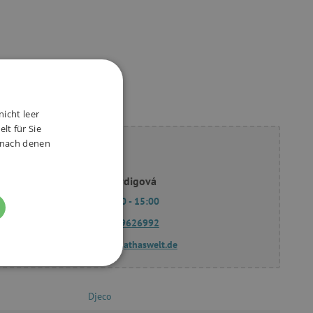
nicht leer
lt für Sie
, nach denen
ie Fragen?
Slavomíra Bordigová
Mo - Fr 9:00 - 15:00
(+49) 175 9626992
fragen@agathaswelt.de
FUNKTIONALITÄT
Djeco