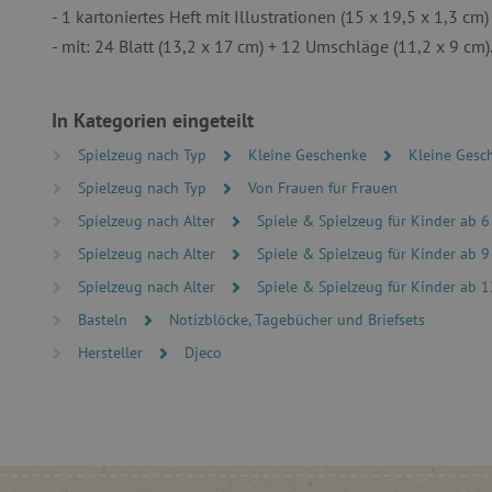
- 1 kartoniertes Heft mit Illustrationen (15 x 19,5 x 1,3 cm)
- mit: 24 Blatt (13,2 x 17 cm) + 12 Umschläge (11,2 x 9 cm)
Unbedingt erforderliche Co
Ohne die unbedingt erford
In Kategorien eingeteilt
Name
Spielzeug nach Typ
Kleine Geschenke
Kleine Gesc
featureFlagIdentifier
Spielzeug nach Typ
Von Frauen für Frauen
PHPSESSID
Spielzeug nach Alter
Spiele & Spielzeug für Kinder ab 6
__cf_bm
Spielzeug nach Alter
Spiele & Spielzeug für Kinder ab 9
Spielzeug nach Alter
Spiele & Spielzeug für Kinder ab 1
Basteln
Notizblöcke, Tagebücher und Briefsets
_pinterest_ct_ua
Hersteller
Djeco
cjConsent
FPAU