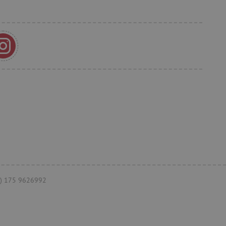
et, um zwischen Menschen
es ist für die Website von
ber die Nutzung ihrer
t, um die
onalität der Website-
 verfolgen, um ihre
ern. Es kann auch an der
teiligt sein, um zu
Funktionen der Website
herung der Einwilligungs-
 des Nutzers für ihre
s erfasst Daten über die
n Bezug auf verschiedene
einstellungen, um
äferenzen in zukünftigen
+49) 175 9626992
verfolgen, um die