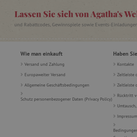
_lb
Lassen Sie sich von Agatha's We
_lb_ccc
und Rabattcodes, Gewinnspiele sowie Events-Einladunge
product_filter_remember
Wie man einkauft
Haben Sie
_sp_ses.ab3e
CookieScriptConsent
Versand und Zahlung
Kontakte
Europaweiter Versand
Zeitleiste
__cf_bm
Allgemeine Geschäftsbedingungen
Zeitleist
Rücktritt 
Schutz personenbezogener Daten (Privacy Policy)
_sp_id.ab3e
Umtausch,
Impressu
featureFlagCheckoutExpe
FPID
Bedingungen