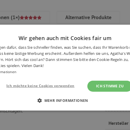
onen
(1×)
Alternative Produkte
Wir gehen auch mit Cookies fair um
en dafür, dass Sie schneller finden, was Sie suchen, dass Ihr Warenkorb 
s keine lästige Werbung erscheint. Außerdem helfen sie uns, Agatha's We
 goldfarbenen Effekten. Das
rn. Hört sich das cool an? Dann stimmen Sie bitte den Cookie-Regeln zu
Haben S
r, ideal zum Schreiben mit
ies spielen. Vielen Dank!
lektion für raffinierte, feine
rmationen
von Jung und Alt zu verschönern.
Ich möchte keine Cookies verwenden
ICH STIMME ZU
MEHR INFORMATIONEN
umschlägen.
 ERFORDERLICH
PERFORMANCE
TARGETING
Hersteller