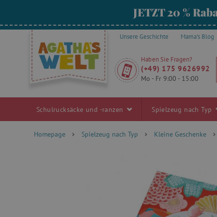
JETZT 20 % Raba
Unsere Geschichte
Mama's Blog
Haben Sie Fragen?
(+49) 175 9626992
Mo - Fr 9:00 - 15:00
Schulrucksäcke und -ranzen
Spielzeug nach Typ
Homepage
Spielzeug nach Typ
Kleine Geschenke