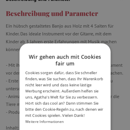
Beschreibung und Parameter
Ein hübsch gestaltetes Banjo aus Holz mit 4 Saiten für
Kinder. Das ideale Instrument vor der Gitarre, mit dem
Kinder ab 3 Jahren erste Erfahrungen mit Musik machen
können.
Wir gehen auch mit Cookies
fair um
- Mit ihrer handlichen Größe ist sie das perfekte Instrument
vor der Gitarre, um erste Erfahrungen mit Musik zu machen.
Cookies sorgen dafür, dass Sie schneller
finden, was Sie suchen, dass Ihr Warenkorb
- Erste Erfahrungen mit Musik machen, lernen Töne zu
nicht leer wird und dass keine lästige
unterscheiden, ein Gefühl für Rhythmus entwickeln.
Werbung erscheint. Außerdem helfen sie
- Animambo, eine schöne und farbenfrohe Welt, in der die
uns, Agatha's Welt für Sie zu verbessern.
Hört sich das cool an? Dann stimmen Sie
Tiere mit Pauken und Trompeten vorbeiziehen.
bitte den Cookie-Regeln zu, nach denen wir
- Produkt aus FSC®-zertifiziertem Holz.
mit Cookies spielen. Vielen Dank!
Weitere Informationen
Inhalt: 1 Banjo (Holz, Metall und Kunststoff).