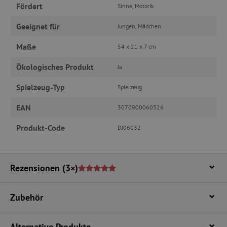
Fördert
Unbedingt erforderliche Cookies ermöglichen
Sinne, Motorik
wesentliche Kernfunktionen der Website wie die
Benutzeranmeldung und die Kontoverwaltung.
Geeignet für
Jungen, Mädchen
Ohne die unbedingt erforderlichen Cookies
kann die Website nicht ordnungsgemäß
Maße
verwendet werden.
54 x 21 x 7 cm
Name
Provider
/
Domäne
Ökologisches Produkt
Ja
featureFlagIdentifier
www.agathaswelt.de
Spielzeug-Typ
Spielzeug
PHPSESSID
PHP.net
www.agathaswelt.de
EAN
3070900060326
Produkt-Code
__cf_bm
DJ06032
Cloudflare Inc.
.vimeo.com
Rezensionen
(3×)
_pinterest_ct_ua
Pinterest Inc.
Zubehör
.ct.pinterest.com
cjConsent
.agathaswelt.de
Alternative Produkte