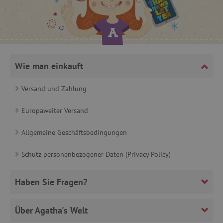
product_filter_remember
www.agathaswelt.de
_sp_ses.ab3e
www.agathaswelt.de
CookieScriptConsent
CookieScript
www.agathaswelt.de
Wie man einkauft
Versand und Zahlung
Europaweiter Versand
__cf_bm
Cloudflare Inc.
.heureka.cz
Allgemeine Geschäftsbedingungen
Schutz personenbezogener Daten (Privacy Policy)
Haben Sie Fragen?
_sp_id.ab3e
www.agathaswelt.de
featureFlagCheckoutExperimentVariant
www.agathaswelt.de
Über Agatha's Welt
FPID
.agathaswelt.de