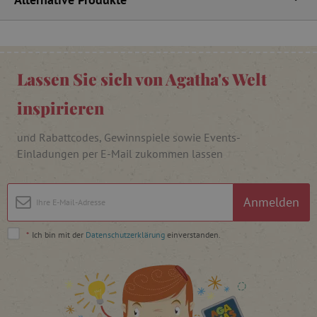
FPAU
.agathaswelt.de
Lassen Sie sich von Agatha's Welt
inspirieren
und Rabattcodes, Gewinnspiele sowie Events-
Einladungen per E-Mail zukommen lassen
_lb
.agathaswelt.de
Anmelden
_lb_ccc
.agathaswelt.de
*
Ich bin mit der
Datenschutzerklärung
einverstanden.