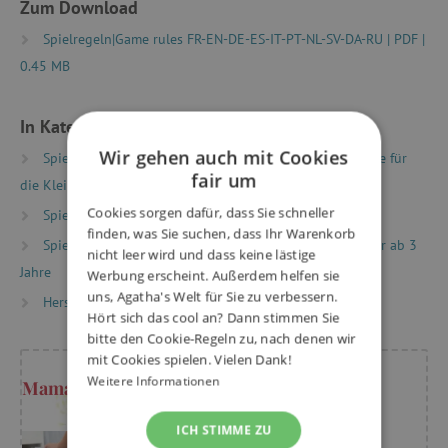
Zum Download
Spielregeln|Game rules FR-EN-DE-ES-IT-PT-NL-SV-DA-RU | PDF |
0.45 MB
In Kategorien eingeteilt
Wir gehen auch mit Cookies
Spielzeug nach Typ
Gesellschaftsspiele
Spiele für
fair um
die Kleinsten
Cookies sorgen dafür, dass Sie schneller
Spielzeug nach Typ
Montessori Spielzeug
finden, was Sie suchen, dass Ihr Warenkorb
Spielzeug nach Alter
Spiele & Spielzeug für Kinder ab 3
nicht leer wird und dass keine lästige
Jahre
Werbung erscheint. Außerdem helfen sie
uns, Agatha's Welt für Sie zu verbessern.
Hersteller
Djeco
Hört sich das cool an? Dann stimmen Sie
bitte den Cookie-Regeln zu, nach denen wir
mit Cookies spielen. Vielen Dank!
Weitere Informationen
Mama Kristýna rät
ICH STIMME ZU