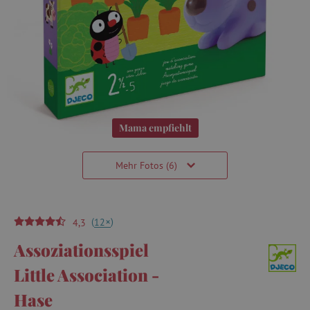
Mama empfiehlt
Mehr Fotos (6)
(
)
+
12
4,3
Assoziationsspiel
Little Association -
Hase