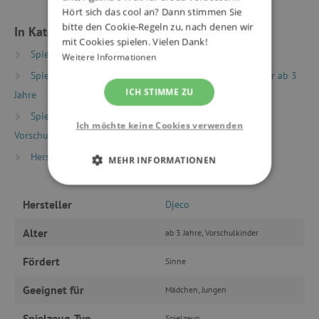
Hört sich das cool an? Dann stimmen Sie
bitte den Cookie-Regeln zu, nach denen wir
In Kategorien eingeteilt
mit Cookies spielen. Vielen Dank!
Spielzeug nach Typ
Musikspielzeug
Weitere Informationen
Spielzeug nach Alter
Spiele & Spielzeug für Kinder ab 3
ICH STIMME ZU
Jahre
Spielzeug nach Alter
Spiele & Spielzeug für
Ich möchte keine Cookies verwenden
Vorschulkinder (Alter 5+)
Hersteller
Djeco
MEHR INFORMATIONEN
UNBEDINGT ERFORDERLICH
Hersteller
Djeco
PERFORMANCE
Alter
ab 3 Jahre, Vorschulkinder
TARGETING
Fördert
Sinne
Geeignet für
Mädchen, Jungen
FUNKTIONALITÄT
Spielzeug-Typ
Spielzeug