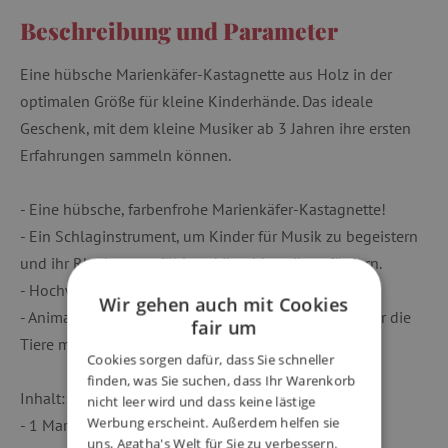
Beschreibung und Parameter
Eine hübsche Marienkäfer-Kastagnette aus Holz in der
optimalen Größe für kleine Kinderhände. Das ideale
Geschenk, mit dem kleine Musiker ab 3 Jahren ihre ersten
Erfahrungen sammeln können.
- Eine hübsche, farbenfrohe Marienkäfer-Kastagnette!
- Ein Schlaginstrument, um Kinder für Musik zu begeistern
und ihr Rhythmusgefühl und ihre Motorik zu fördern.
- Hochwertige Materialien.
Wir gehen auch mit Cookies
- Animambo, eine schöne und farbenfrohe Welt, in der die
fair um
Tiere mit Pauken und Trompeten vorbeiziehen.
Cookies sorgen dafür, dass Sie schneller
finden, was Sie suchen, dass Ihr Warenkorb
Inhalt:
nicht leer wird und dass keine lästige
Werbung erscheint. Außerdem helfen sie
- 1 Marienkäfer-Kastagnette aus Holz
uns, Agatha's Welt für Sie zu verbessern.