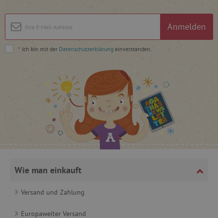
_pinterest_ct_ua
Pinterest Inc.
Anmelden
.ct.pinterest.com
cjConsent
.agathaswelt.de
*
Ich bin mit der
Datenschutzerklärung
einverstanden.
FPAU
.agathaswelt.de
Wie man einkauft
_lb
.agathaswelt.de
Versand und Zahlung
_lb_ccc
.agathaswelt.de
Europaweiter Versand