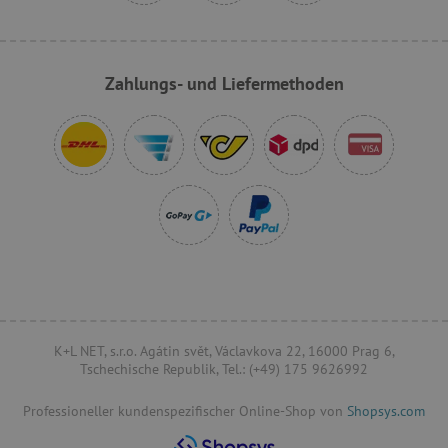
VISITOR_PRIVACY_METADATA
YouTube
.youtube.com
Zahlungs- und Liefermethoden
lastVisitedProduct
www.agathaswelt.de
K+L NET, s.r.o. Agátin svět, Václavkova 22, 16000 Prag 6,
Tschechische Republik, Tel.: (+49) 175 9626992
Provider
/
Professioneller kundenspezifischer Online-Shop von
Shopsys.com
Name
Ablaufdatum
Beschreibung
Domäne
Provider
/
Name
Ablaufdatum
Beschreib
Domäne