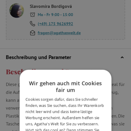
Slavomíra Bordigová
Mo - Fr 9:00 - 15:00
(+49) 175 9626992
fragen@agathaswelt.de
Beschreibung und Parameter
Beschreibung und Parameter
Wir gehen auch mit Cookies
Diese große Aufbewahrungstasche mit Kirschen ist ideal für
fair um
die Aufbewahrung von Kleidung, Decken und Spielzeug,
Cookies sorgen dafür, dass Sie schneller
kann aber auch ideal als Strand- oder Badetasche
finden, was Sie suchen, dass Ihr Warenkorb
verwendet werden. Die Tasche besteht aus recyceltem
nicht leer wird und dass keine lästige
Plastik und wird mit einem Reißverschluss geschlossen. Die
Werbung erscheint. Außerdem helfen sie
Tasche kann auch leicht zusammengefaltet werden, was sie
uns, Agatha's Welt für Sie zu verbessern.
Hört sich das cool an? Dann stimmen Sie