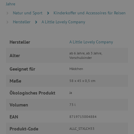
Jahre
Unbedingt erforderlich
Performance
Natur und Sport
Kinderkoffer und Accessoires für Reisen
Targeting
Funktionalität
Hersteller
A Little Lovely Company
Unbedingt erforderliche Cookies ermöglichen
wesentliche Kernfunktionen der Website wie die
Benutzeranmeldung und die Kontoverwaltung.
Hersteller
A Little Lovely Company
Ohne die unbedingt erforderlichen Cookies
kann die Website nicht ordnungsgemäß
ab 6 Jahre, ab 3 Jahre,
verwendet werden.
Alter
Vorschulkinder
Name
Provider
/
Domäne
Geeignet für
Mädchen
featureFlagIdentifier
www.agathaswelt.de
Maße
PHPSESSID
PHP.net
58 x 45 x 0,5 cm
www.agathaswelt.de
Ökologisches Produkt
Ja
__cf_bm
Cloudflare Inc.
Volumen
73 l
.vimeo.com
EAN
8719715004884
Produkt-Code
ALLC_STXLCH33