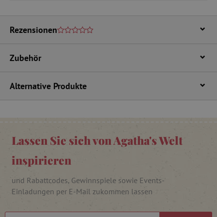
_pinterest_ct_ua
Pinterest Inc.
.ct.pinterest.com
Rezensionen
cjConsent
.agathaswelt.de
Zubehör
FPAU
.agathaswelt.de
Alternative Produkte
Lassen Sie sich von Agatha's Welt
inspirieren
_lb
.agathaswelt.de
und Rabattcodes, Gewinnspiele sowie Events-
_lb_ccc
.agathaswelt.de
Einladungen per E-Mail zukommen lassen