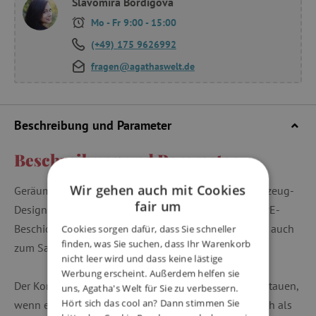
Slavomíra Bordigová
Mo - Fr 9:00 - 15:00
(+49) 175 9626992
fragen@agathaswelt.de
Beschreibung und Parameter
Beschreibung und Parameter
Wir gehen auch mit Cookies
Geräumiger Baumwoll-Aufbewahrungskorb mit Fahrzeug-
fair um
Design zur Aufbewahrung von Spielzeug. Durch die PE-
Beschichtung auf der Innenseite eignet sich der Korb auch
Cookies sorgen dafür, dass Sie schneller
finden, was Sie suchen, dass Ihr Warenkorb
zum Sammeln von Wäsche.
nicht leer wird und dass keine lästige
Werbung erscheint. Außerdem helfen sie
Der Korb lässt sich einfach zusammenfalten und verstauen,
uns, Agatha's Welt für Sie zu verbessern.
Hört sich das cool an? Dann stimmen Sie
wenn er gerade nicht in Gebrauch ist, macht aber auch als