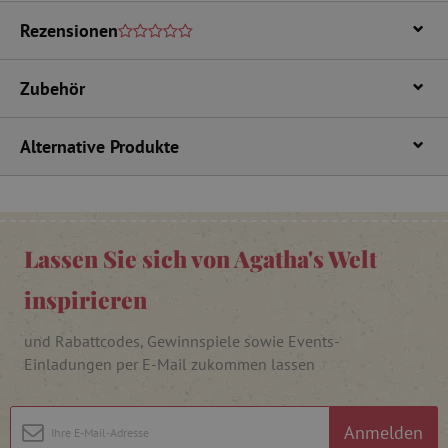
_pinterest_ct_ua
Pinterest Inc.
.ct.pinterest.com
Rezensionen
cjConsent
.agathaswelt.de
Zubehör
FPAU
.agathaswelt.de
Alternative Produkte
Lassen Sie sich von Agatha's Welt
inspirieren
_lb
.agathaswelt.de
und Rabattcodes, Gewinnspiele sowie Events-
Einladungen per E-Mail zukommen lassen
_lb_ccc
.agathaswelt.de
Anmelden